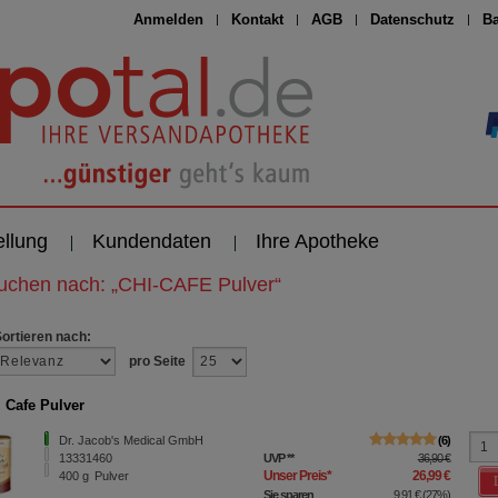
Anmelden
Kontakt
AGB
Datenschutz
Ba
ellung
Kundendaten
Ihre Apotheke
suchen nach:
„
CHI-CAFE Pulver
“
Sortieren nach:
pro Seite
 Cafe Pulver
Dr. Jacob's Medical GmbH
6
13331460
UVP
**
36,90 €
Unser Preis
*
26,99 €
400
g
Pulver
Sie sparen
9,91 €
(
27%
)