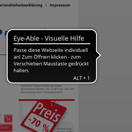
rrierefreiheitserklärung
Impressum
Seite drucken
0800-10 11 422
gebührenfreie Rufnummer
Versandkostenfrei
innerhalb Deutschlands bei einem
Mindestbestellwert von 13,99 Euro oder bei
Einsendung eines Kassenrezeptes
Details