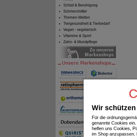
Schlaf & Beruhigung
Schmerzmittel
Themen-Welten
Tiergesundheit & Tierbedarf
Vegan - vegetarisch
Vitamine & Sport
Zahn- & Mundpflege
C
Wir schützen 
Für die ordnungsgemäß
genannte Cookies ein. 
helfen uns Cookies, P
im Shop anzupassen. D