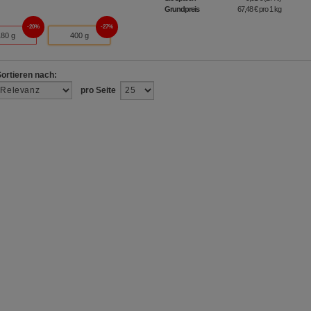
Grundpreis
67,48 €
pro 1 kg
20%
27%
180 g
400 g
Sortieren nach:
pro Seite