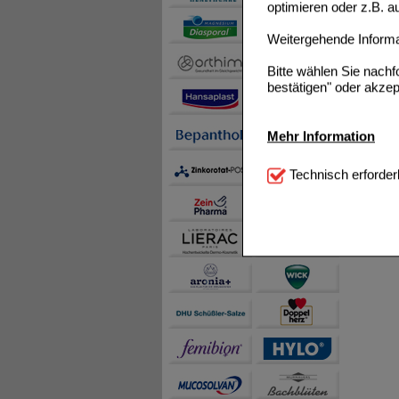
optimieren oder z.B. 
Weitergehende Informat
Bitte wählen Sie nach
bestätigen" oder akzep
Mehr Information
Technisch Notwendi
Technisch erforder
notwendig sind (z.B. N
Komfort:
Diese Cookie
beispielsweise für di
Spracheinstellung) an
Inhalte anzuzeigen un
Statistik & Tracking:
H
sammeln, mit deren Hil
auch die Werbung auf Dr
teilweise an Dritte wi