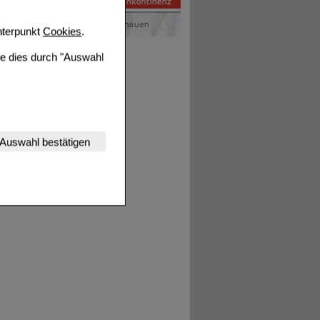
terpunkt
Cookies
.
ie dies durch "Auswahl
nserer Website
Auswahl bestätigen
tet werden kann.
estalten,
rhaltensweisen (z.B.
nisse zugeschrittene
ng unserer Website
uf unserer Website aber
, dass Daten hierfür