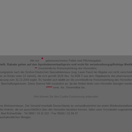
Alle mit
gekennzeichneten Felder sind Pflichtangaben.
MwSt. Rabatte gelten auf den Apothekenverkaufspreis und nicht für verschreibungspflichtige Medi
**
Unverbindliche Preisempfehlung des Herstellers.
nungspreis nach der Großen Deutschen Spezialitätentaxe (sog. Lauer-Taxe) bei Abgabe von nicht verschrei
ts an Kinder unter 12 Jahren), die sich gemäß §129 Abs. 5a SGB V aus dem Abgabepreis des pharmazeutis
assung zum 31.12.2003 ergibt. Es handelt sich
nicht
um die unverbindliche Preisempfehlung des Hersteller
 Beschaffungskosten. Diese Summe fällt zusätzlich an, da der Artikel direkt vom Hersteller bezogen werd
*****
verw. bis: Verwendbar bis.
Hier können Sie Ihre Cookie-Zustimmung widerrufen
ene Mehrwertsteuer. Der Versand innerhalb Deutschlands ist versandkostenfrei bei einem Mindestbestellwer
ei Artikeln, die wir ausschließlich über den Hersteller beziehen können, fallen unter Umständen sogenann
4 Bad Rothenfelde - Tel 0800 / 10 11 422 - Fax 05424 / 21 64 47
haushaltsüblichen Mengen.