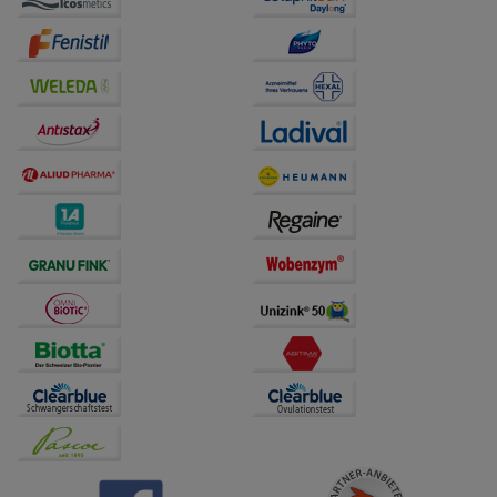
auf unserer Website aber auch die Werbung auf
Drittseiten möglichst relevant für Sie zu gestalten.
Bitte beachten Sie, dass Daten hierfür teilweise an
Dritte wie z.B. Google oder soziale Medien
übertragen werden.