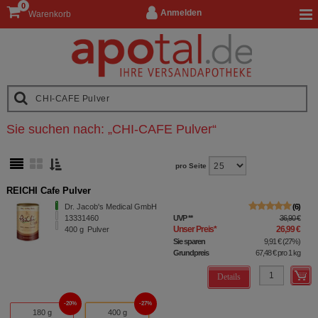
0
Anmelden
Warenkorb
Sie suchen nach:
„
CHI-CAFE Pulver
“
pro Seite
REICHI Cafe Pulver
Dr. Jacob's Medical GmbH
6
13331460
UVP
**
36,90 €
Unser Preis
*
26,99 €
400
g
Pulver
Sie sparen
9,91 €
(
27%
)
Grundpreis
67,48 €
pro 1 kg
Details
20%
27%
180 g
400 g