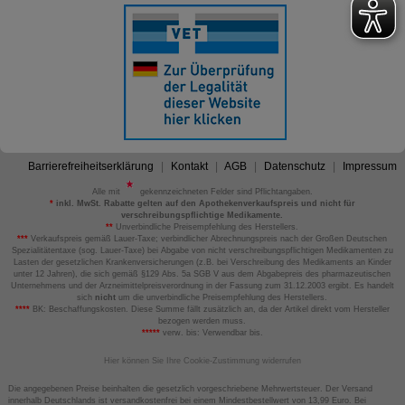
Barrierefreiheitserklärung
Kontakt
AGB
Datenschutz
Impressum
Alle mit
gekennzeichneten Felder sind Pflichtangaben.
*
inkl. MwSt. Rabatte gelten auf den Apothekenverkaufspreis und nicht für
verschreibungspflichtige Medikamente.
**
Unverbindliche Preisempfehlung des Herstellers.
***
Verkaufspreis gemäß Lauer-Taxe; verbindlicher Abrechnungspreis nach der Großen Deutschen
Spezialitätentaxe (sog. Lauer-Taxe) bei Abgabe von nicht verschreibungspflichtigen Medikamenten zu
Lasten der gesetzlichen Krankenversicherungen (z.B. bei Verschreibung des Medikaments an Kinder
unter 12 Jahren), die sich gemäß §129 Abs. 5a SGB V aus dem Abgabepreis des pharmazeutischen
Unternehmens und der Arzneimittelpreisverordnung in der Fassung zum 31.12.2003 ergibt. Es handelt
sich
nicht
um die unverbindliche Preisempfehlung des Herstellers.
****
BK: Beschaffungskosten. Diese Summe fällt zusätzlich an, da der Artikel direkt vom Hersteller
bezogen werden muss.
*****
verw. bis: Verwendbar bis.
Hier können Sie Ihre Cookie-Zustimmung widerrufen
Die angegebenen Preise beinhalten die gesetzlich vorgeschriebene Mehrwertsteuer. Der Versand
innerhalb Deutschlands ist versandkostenfrei bei einem Mindestbestellwert von 13,99 Euro. Bei