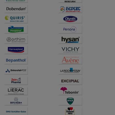
Informationen über die Art und Weise der Nutzung
unserer Website sammeln, mit deren Hilfe wir unsere
Website weiter für Sie optimieren können, den Inhalt
auf unserer Website aber auch die Werbung auf
Drittseiten möglichst relevant für Sie zu gestalten.
Bitte beachten Sie, dass Daten hierfür teilweise an
Dritte wie z.B. Google oder soziale Medien
übertragen werden.