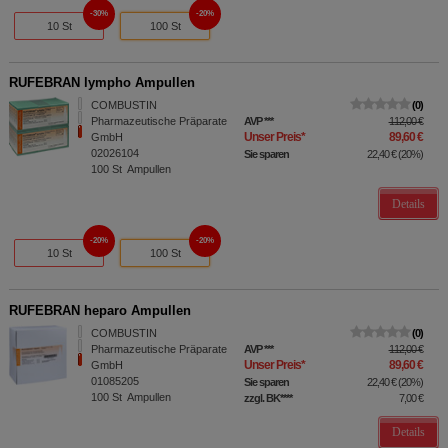
30%
20%
10 St
100 St
RUFEBRAN lympho Ampullen
COMBUSTIN
0
Pharmazeutische Präparate
AVP
***
112,00 €
Unser Preis
*
89,60 €
GmbH
02026104
Sie sparen
22,40 €
(
20%
)
100
St
Ampullen
Details
20%
20%
10 St
100 St
RUFEBRAN heparo Ampullen
COMBUSTIN
0
Pharmazeutische Präparate
AVP
***
112,00 €
Unser Preis
*
89,60 €
GmbH
01085205
Sie sparen
22,40 €
(
20%
)
100
St
Ampullen
zzgl. BK
****
7,00 €
Details