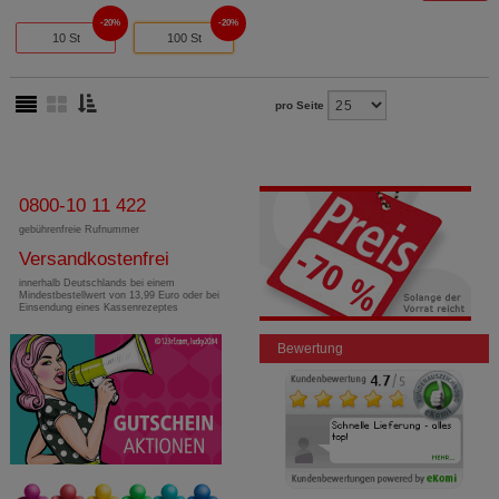
20%
20%
10 St
100 St
pro Seite
0800-10 11 422
gebührenfreie Rufnummer
Versandkostenfrei
innerhalb Deutschlands bei einem
Mindestbestellwert von 13,99 Euro oder bei
Einsendung eines Kassenrezeptes
Bewertung