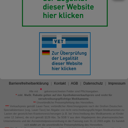
Barrierefreiheitserklärung
Kontakt
AGB
Datenschutz
Impressum
Alle mit
gekennzeichneten Felder sind Pflichtangaben.
*
inkl. MwSt. Rabatte gelten auf den Apothekenverkaufspreis und nicht für
verschreibungspflichtige Medikamente.
**
Unverbindliche Preisempfehlung des Herstellers.
***
Verkaufspreis gemäß Lauer-Taxe; verbindlicher Abrechnungspreis nach der Großen Deutschen
Spezialitätentaxe (sog. Lauer-Taxe) bei Abgabe von nicht verschreibungspflichtigen Medikamenten zu
Lasten der gesetzlichen Krankenversicherungen (z.B. bei Verschreibung des Medikaments an Kinder
unter 12 Jahren), die sich gemäß §129 Abs. 5a SGB V aus dem Abgabepreis des pharmazeutischen
Unternehmens und der Arzneimittelpreisverordnung in der Fassung zum 31.12.2003 ergibt. Es handelt
sich
nicht
um die unverbindliche Preisempfehlung des Herstellers.