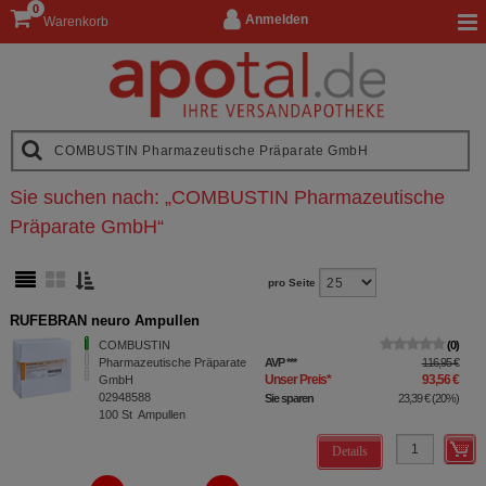
0
Anmelden
Warenkorb
Sie suchen nach:
„
COMBUSTIN Pharmazeutische
Präparate GmbH
“
pro Seite
RUFEBRAN neuro Ampullen
COMBUSTIN
0
Pharmazeutische Präparate
AVP
***
116,95 €
Unser Preis
*
93,56 €
GmbH
02948588
Sie sparen
23,39 €
(
20%
)
100
St
Ampullen
Details