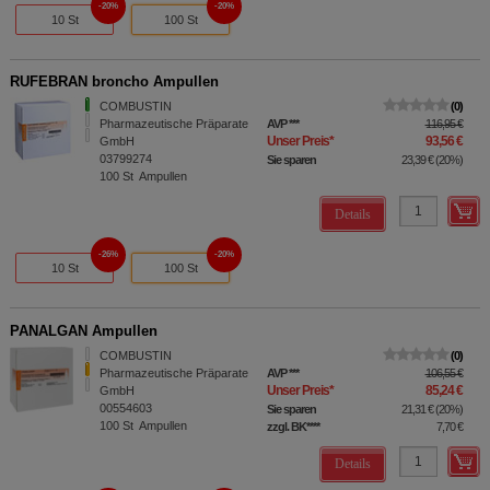
20%
20%
10 St
100 St
RUFEBRAN broncho Ampullen
COMBUSTIN
0
Pharmazeutische Präparate
AVP
***
116,95 €
Unser Preis
*
93,56 €
GmbH
03799274
Sie sparen
23,39 €
(
20%
)
100
St
Ampullen
Details
26%
20%
10 St
100 St
PANALGAN Ampullen
COMBUSTIN
0
Pharmazeutische Präparate
AVP
***
106,55 €
Unser Preis
*
85,24 €
GmbH
00554603
Sie sparen
21,31 €
(
20%
)
100
St
Ampullen
zzgl. BK
****
7,70 €
Details