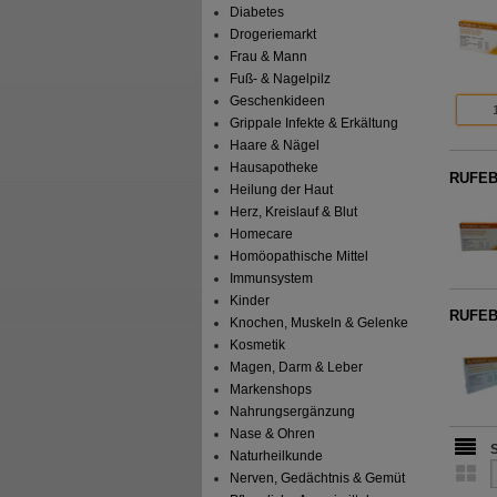
Diabetes
Drogeriemarkt
Frau & Mann
Fuß- & Nagelpilz
Geschenkideen
Grippale Infekte & Erkältung
Haare & Nägel
Hausapotheke
RUFEB
Heilung der Haut
Herz, Kreislauf & Blut
Homecare
Homöopathische Mittel
Immunsystem
Kinder
RUFEB
Knochen, Muskeln & Gelenke
Kosmetik
Magen, Darm & Leber
Markenshops
Nahrungsergänzung
Nase & Ohren
Naturheilkunde
Nerven, Gedächtnis & Gemüt