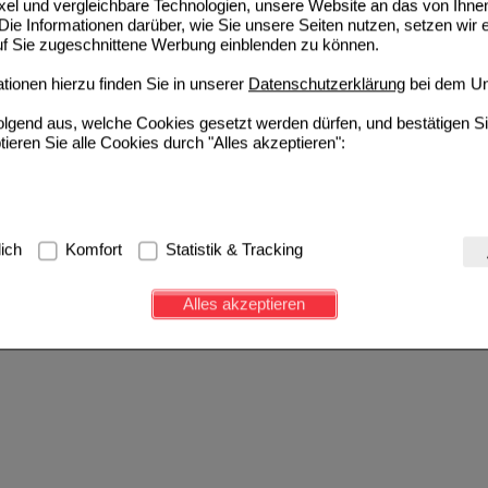
ixel und vergleichbare Technologien, unsere Website an das von Ihne
ie Informationen darüber, wie Sie unsere Seiten nutzen, setzen wir 
auf Sie zugeschnittene Werbung einblenden zu können.
ionen hierzu finden Sie in unserer
Datenschutzerklärung
bei dem Un
folgend aus, welche Cookies gesetzt werden dürfen, und bestätigen S
tieren Sie alle Cookies durch "Alles akzeptieren":
g:
Hierbei handelt es sich um Cookies, die für die Grundfunktionen u
lich
Komfort
Statistik & Tracking
avigation, Warenkorb, Kundenkonto), weshalb auf diese nicht verzich
s werden genutzt um das Einkaufserlebnis noch ansprechender zu g
Alles akzeptieren
e Wiedererkennung des Besuchers oder unsere Seite an bevorzugte Ve
zupassen. Komfort-Cookies ermöglichen es uns auch auf Ihre Bedürf
d unser Partnerprogramm zu betreiben.
ierüber lassen sich Informationen über die Art und Weise der Nutzu
fe wir unsere Website weiter für Sie optimieren können, den Inhalt a
ittseiten möglichst relevant für Sie zu gestalten. Bitte beachten Sie
e z.B. Google oder soziale Medien übertragen werden.