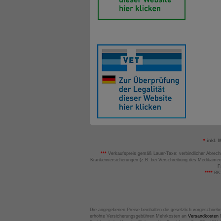
*
inkl. 
***
Verkaufspreis gemäß Lauer-Taxe; verbindlicher Abrech
Krankenversicherungen (z.B. bei Verschreibung des Medikamen
F
****
BK:
Die angegebenen Preise beinhalten die gesetzlich vorgeschrieb
erhöhte Versicherungsgebühren Mehrkosten an
Versandkosten
B