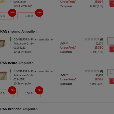
Unser Preis
*
15,99 €
00554589
10
St
Ampullen
Sie sparen
6,98 €
(
30%
)
30%
20%
10 St
100 St
RAN rheumo Ampullen
COMBUSTIN Pharmazeutische
0
Präparate GmbH
AVP
***
22,97 €
Unser Preis
*
18,38 €
01085211
10
St
Ampullen
Sie sparen
4,59 €
(
20%
)
RAN neuro Ampullen
COMBUSTIN Pharmazeutische
0
Präparate GmbH
AVP
***
22,97 €
Unser Preis
*
18,38 €
02948571
10
St
Ampullen
Sie sparen
4,59 €
(
20%
)
20%
20%
10 St
100 St
RAN broncho Ampullen