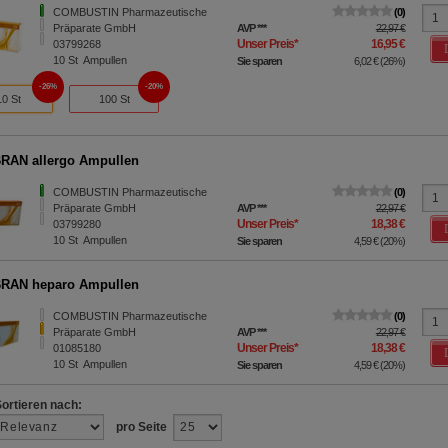
COMBUSTIN Pharmazeutische
0
Präparate GmbH
AVP
***
22,97 €
Unser Preis
*
16,95 €
03799268
10
St
Ampullen
Sie sparen
6,02 €
(
26%
)
26%
20%
10 St
100 St
RAN allergo Ampullen
COMBUSTIN Pharmazeutische
0
Präparate GmbH
AVP
***
22,97 €
Unser Preis
*
18,38 €
03799280
10
St
Ampullen
Sie sparen
4,59 €
(
20%
)
RAN heparo Ampullen
COMBUSTIN Pharmazeutische
0
Präparate GmbH
AVP
***
22,97 €
Unser Preis
*
18,38 €
01085180
10
St
Ampullen
Sie sparen
4,59 €
(
20%
)
Sortieren nach:
pro Seite