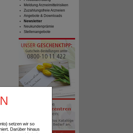
Meldung Arzneimittelrisiken
Zuzahlungsfreie Arzneien
Angebote & Downloads
Newsletter
Neukundenprämie
Stellenangebote
EN
to) setzen wir so
niert. Darüber hinaus