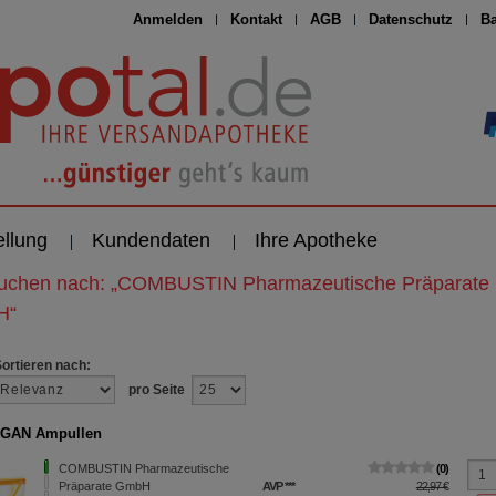
Anmelden
Kontakt
AGB
Datenschutz
Ba
ellung
Kundendaten
Ihre Apotheke
suchen nach:
„
COMBUSTIN Pharmazeutische Präparate
H
“
Sortieren nach:
pro Seite
GAN Ampullen
COMBUSTIN Pharmazeutische
0
Präparate GmbH
AVP
***
22,97 €