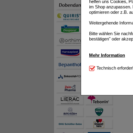
helfen uns Cookies, P
im Shop anzupassen. D
optimieren oder z.B. 
Weitergehende Informat
Bitte wählen Sie nach
bestätigen" oder akzep
Mehr Information
Technisch Notwendi
Technisch erforder
notwendig sind (z.B. N
Komfort:
Diese Cookie
beispielsweise für di
Spracheinstellung) an
Inhalte anzuzeigen un
Statistik & Tracking:
H
sammeln, mit deren Hil
auch die Werbung auf Dr
teilweise an Dritte wi