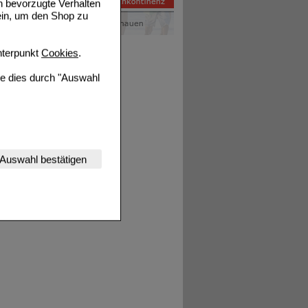
n bevorzugte Verhalten
ein, um den Shop zu
terpunkt
Cookies
.
ie dies durch "Auswahl
nserer Website
Auswahl bestätigen
tet werden kann.
estalten,
rhaltensweisen (z.B.
nisse zugeschrittene
ng unserer Website
uf unserer Website aber
, dass Daten hierfür