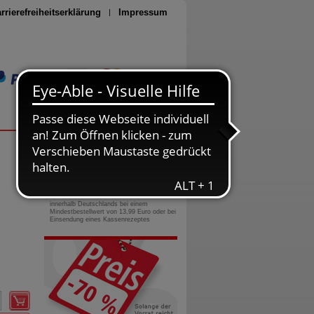
rrierefreiheitserklärung
Impressum
Seite drucken
0800-10 11 422
gebührenfreie Rufnummer
Versandkostenfrei
innerhalb Deutschlands bei einem
Mindestbestellwert von 13,99 Euro oder bei
Einsendung eines Kassenrezeptes