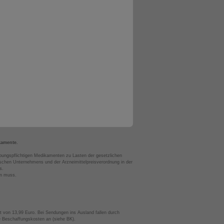
kamente.
bungspflichtigen Medikamenten zu Lasten der gesetzlichen
chen Unternehmens und der Arzneimittelpreisverordnung in der
s.
en muss.
t von 13,99 Euro. Bei Sendungen ins Ausland fallen durch
te Beschaffungskosten an (siehe BK).