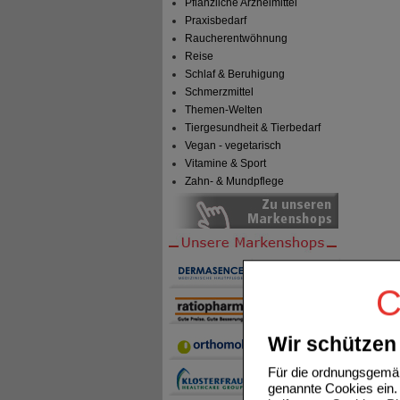
Pflanzliche Arzneimittel
Praxisbedarf
Raucherentwöhnung
Reise
Schlaf & Beruhigung
Schmerzmittel
Themen-Welten
Tiergesundheit & Tierbedarf
Vegan - vegetarisch
Vitamine & Sport
Zahn- & Mundpflege
C
Wir schützen 
Für die ordnungsgemäß
genannte Cookies ein. 