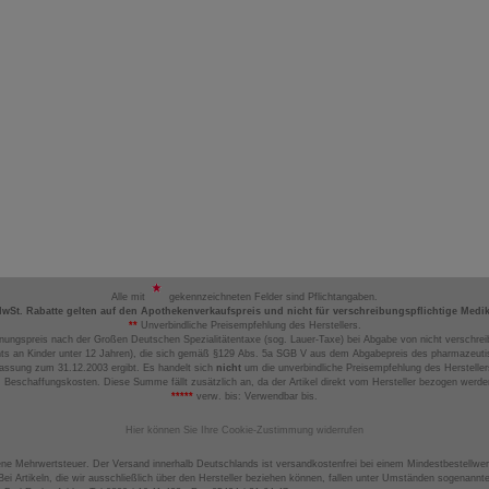
Alle mit
gekennzeichneten Felder sind Pflichtangaben.
MwSt. Rabatte gelten auf den Apothekenverkaufspreis und nicht für verschreibungspflichtige Medi
**
Unverbindliche Preisempfehlung des Herstellers.
nungspreis nach der Großen Deutschen Spezialitätentaxe (sog. Lauer-Taxe) bei Abgabe von nicht verschrei
ts an Kinder unter 12 Jahren), die sich gemäß §129 Abs. 5a SGB V aus dem Abgabepreis des pharmazeutis
assung zum 31.12.2003 ergibt. Es handelt sich
nicht
um die unverbindliche Preisempfehlung des Hersteller
 Beschaffungskosten. Diese Summe fällt zusätzlich an, da der Artikel direkt vom Hersteller bezogen werd
*****
verw. bis: Verwendbar bis.
Hier können Sie Ihre Cookie-Zustimmung widerrufen
ene Mehrwertsteuer. Der Versand innerhalb Deutschlands ist versandkostenfrei bei einem Mindestbestellwer
ei Artikeln, die wir ausschließlich über den Hersteller beziehen können, fallen unter Umständen sogenann