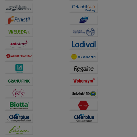
Website weiter für Sie optimieren können, den Inhalt
auf unserer Website aber auch die Werbung auf
Drittseiten möglichst relevant für Sie zu gestalten.
Bitte beachten Sie, dass Daten hierfür teilweise an
Dritte wie z.B. Google oder soziale Medien
übertragen werden.