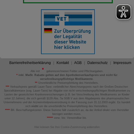
Barrierefreiheitserklärung
Kontakt
AGB
Datenschutz
Impressum
Alle mit
gekennzeichneten Felder sind Pflichtangaben.
*
inkl. MwSt. Rabatte gelten auf den Apothekenverkaufspreis und nicht für
verschreibungspflichtige Medikamente.
**
Unverbindliche Preisempfehlung des Herstellers.
***
Verkaufspreis gemäß Lauer-Taxe; verbindlicher Abrechnungspreis nach der Großen Deutschen
Spezialitätentaxe (sog. Lauer-Taxe) bei Abgabe von nicht verschreibungspflichtigen Medikamenten zu
Lasten der gesetzlichen Krankenversicherungen (z.B. bei Verschreibung des Medikaments an Kinder
unter 12 Jahren), die sich gemäß §129 Abs. 5a SGB V aus dem Abgabepreis des pharmazeutischen
Unternehmens und der Arzneimittelpreisverordnung in der Fassung zum 31.12.2003 ergibt. Es handelt
sich
nicht
um die unverbindliche Preisempfehlung des Herstellers.
****
BK: Beschaffungskosten. Diese Summe fällt zusätzlich an, da der Artikel direkt vom Hersteller
bezogen werden muss.
*****
verw. bis: Verwendbar bis.
Hier können Sie Ihre Cookie-Zustimmung widerrufen