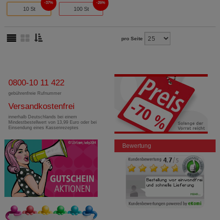
37%
26%
10 St
100 St
pro Seite
0800-10 11 422
gebührenfreie Rufnummer
Versandkostenfrei
innerhalb Deutschlands bei einem
Mindestbestellwert von 13,99 Euro oder bei
Einsendung eines Kassenrezeptes
Bewertung