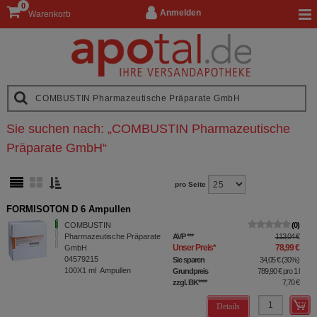
0
Anmelden
Warenkorb
Sie suchen nach:
„
COMBUSTIN Pharmazeutische
Präparate GmbH
“
pro Seite
FORMISOTON D 6 Ampullen
COMBUSTIN
0
Pharmazeutische Präparate
AVP
***
113,04 €
Unser Preis
*
78,99 €
GmbH
04579215
Sie sparen
34,05 €
(
30%
)
100X1
ml
Ampullen
Grundpreis
789,90 €
pro 1 l
zzgl. BK
****
7,70 €
Details