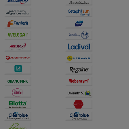
Website weiter für Sie optimieren können, den Inhalt
auf unserer Website aber auch die Werbung auf
Drittseiten möglichst relevant für Sie zu gestalten.
Bitte beachten Sie, dass Daten hierfür teilweise an
Dritte wie z.B. Google oder soziale Medien
übertragen werden.