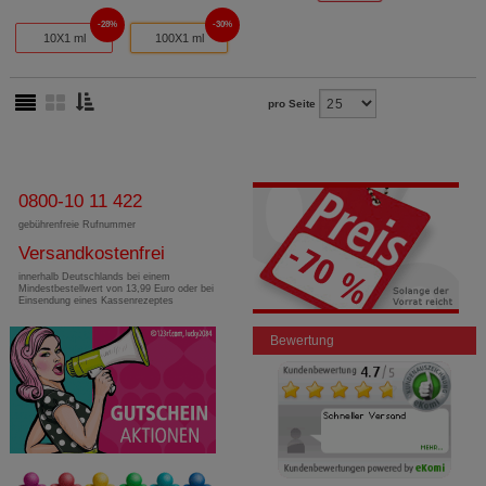
28%
30%
10X1 ml
100X1 ml
pro Seite
0800-10 11 422
gebührenfreie Rufnummer
Versandkostenfrei
innerhalb Deutschlands bei einem
Mindestbestellwert von 13,99 Euro oder bei
Einsendung eines Kassenrezeptes
Bewertung