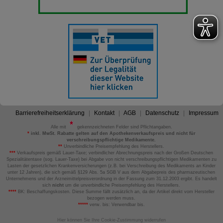
Barrierefreiheitserklärung
Kontakt
AGB
Datenschutz
Impressum
Alle mit
gekennzeichneten Felder sind Pflichtangaben.
*
inkl. MwSt. Rabatte gelten auf den Apothekenverkaufspreis und nicht für
verschreibungspflichtige Medikamente.
**
Unverbindliche Preisempfehlung des Herstellers.
***
Verkaufspreis gemäß Lauer-Taxe; verbindlicher Abrechnungspreis nach der Großen Deutschen
Spezialitätentaxe (sog. Lauer-Taxe) bei Abgabe von nicht verschreibungspflichtigen Medikamenten zu
Lasten der gesetzlichen Krankenversicherungen (z.B. bei Verschreibung des Medikaments an Kinder
unter 12 Jahren), die sich gemäß §129 Abs. 5a SGB V aus dem Abgabepreis des pharmazeutischen
Unternehmens und der Arzneimittelpreisverordnung in der Fassung zum 31.12.2003 ergibt. Es handelt
sich
nicht
um die unverbindliche Preisempfehlung des Herstellers.
****
BK: Beschaffungskosten. Diese Summe fällt zusätzlich an, da der Artikel direkt vom Hersteller
bezogen werden muss.
*****
verw. bis: Verwendbar bis.
Hier können Sie Ihre Cookie-Zustimmung widerrufen