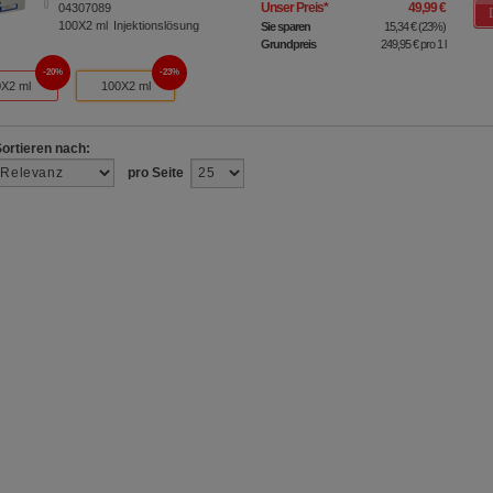
Unser Preis
*
49,99 €
04307089
100X2
ml
Injektionslösung
Sie sparen
15,34 €
(
23%
)
Grundpreis
249,95 €
pro 1 l
20%
23%
X2 ml
100X2 ml
Sortieren nach:
pro Seite