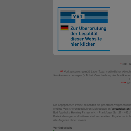
*
inkl. 
***
Verkaufspreis gemäß Lauer-Taxe; verbindlicher Abrech
Krankenversicherungen (z.B. bei Verschreibung des Medikamen
F
****
BK:
Die angegebenen Preise beinhalten die gesetzlich vorgeschrieb
erhöhte Versicherungsgebühren Mehrkosten an
Versandkosten
B
Bad Apotheke Henning Fichter e.K. - Frankfurter Str. 27 - 4921
Preisänderungen und Irrtümer sind vorbehalten. Abgabe nur in 
Alle Angaben ohne Gewähr.
Verfügbarkeit: