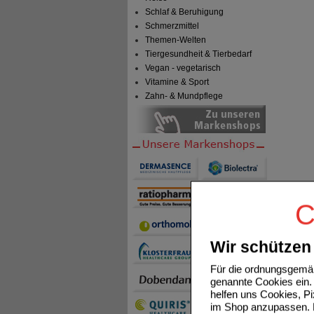
Schlaf & Beruhigung
Schmerzmittel
Themen-Welten
Tiergesundheit & Tierbedarf
Vegan - vegetarisch
Vitamine & Sport
Zahn- & Mundpflege
C
Wir schützen 
Für die ordnungsgemäß
genannte Cookies ein. 
helfen uns Cookies, P
im Shop anzupassen. D