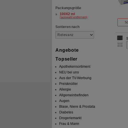
Packungsgröße
100X2 ml
(auswahl entfernen)
50
Sortieren nach
Angebote
Topseller
Apothekensortiment
NEU bei uns
Aus der TV-Werbung
Preisknüller
Allergie
Allgemeinbefinden
Augen
Blase, Niere & Prostata
Diabetes
Drogeriemarkt
Frau & Mann