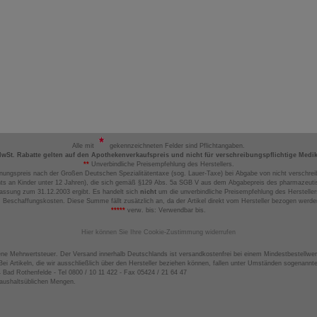
Alle mit
gekennzeichneten Felder sind Pflichtangaben.
MwSt. Rabatte gelten auf den Apothekenverkaufspreis und nicht für verschreibungspflichtige Medi
**
Unverbindliche Preisempfehlung des Herstellers.
nungspreis nach der Großen Deutschen Spezialitätentaxe (sog. Lauer-Taxe) bei Abgabe von nicht verschrei
ts an Kinder unter 12 Jahren), die sich gemäß §129 Abs. 5a SGB V aus dem Abgabepreis des pharmazeutis
assung zum 31.12.2003 ergibt. Es handelt sich
nicht
um die unverbindliche Preisempfehlung des Hersteller
 Beschaffungskosten. Diese Summe fällt zusätzlich an, da der Artikel direkt vom Hersteller bezogen werd
*****
verw. bis: Verwendbar bis.
Hier können Sie Ihre Cookie-Zustimmung widerrufen
ene Mehrwertsteuer. Der Versand innerhalb Deutschlands ist versandkostenfrei bei einem Mindestbestellwer
ei Artikeln, die wir ausschließlich über den Hersteller beziehen können, fallen unter Umständen sogenann
4 Bad Rothenfelde - Tel 0800 / 10 11 422 - Fax 05424 / 21 64 47
haushaltsüblichen Mengen.