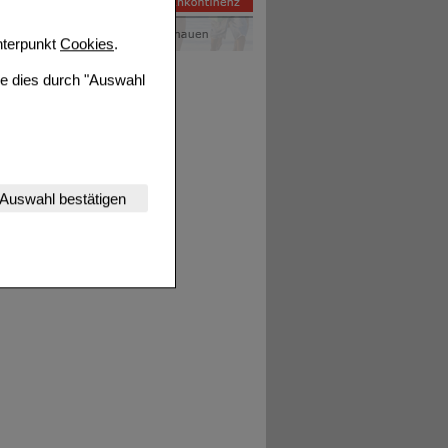
terpunkt
Cookies
.
ie dies durch "Auswahl
nserer Website
Auswahl bestätigen
tet werden kann.
estalten,
rhaltensweisen (z.B.
nisse zugeschrittene
ng unserer Website
uf unserer Website aber
, dass Daten hierfür