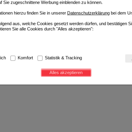
auf Sie zugeschnittene Werbung einblenden zu können.
ionen hierzu finden Sie in unserer
Datenschutzerklärung
bei dem Un
folgend aus, welche Cookies gesetzt werden dürfen, und bestätigen S
tieren Sie alle Cookies durch "Alles akzeptieren":
g:
Hierbei handelt es sich um Cookies, die für die Grundfunktionen u
lich
Komfort
Statistik & Tracking
avigation, Warenkorb, Kundenkonto), weshalb auf diese nicht verzich
s werden genutzt um das Einkaufserlebnis noch ansprechender zu g
Alles akzeptieren
e Wiedererkennung des Besuchers oder unsere Seite an bevorzugte Ve
zupassen. Komfort-Cookies ermöglichen es uns auch auf Ihre Bedürf
d unser Partnerprogramm zu betreiben.
ierüber lassen sich Informationen über die Art und Weise der Nutzu
fe wir unsere Website weiter für Sie optimieren können, den Inhalt a
ittseiten möglichst relevant für Sie zu gestalten. Bitte beachten Sie
e z.B. Google oder soziale Medien übertragen werden.