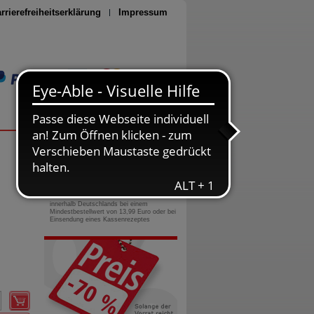
rrierefreiheitserklärung
Impressum
Seite drucken
0800-10 11 422
gebührenfreie Rufnummer
Versandkostenfrei
innerhalb Deutschlands bei einem
Mindestbestellwert von 13,99 Euro oder bei
Einsendung eines Kassenrezeptes