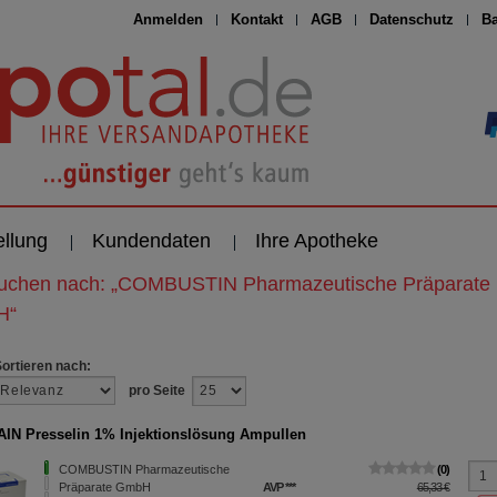
Anmelden
Kontakt
AGB
Datenschutz
Ba
ellung
Kundendaten
Ihre Apotheke
suchen nach:
„
COMBUSTIN Pharmazeutische Präparate
H
“
Sortieren nach:
pro Seite
IN Presselin 1% Injektionslösung Ampullen
COMBUSTIN Pharmazeutische
0
Präparate GmbH
AVP
***
65,33 €