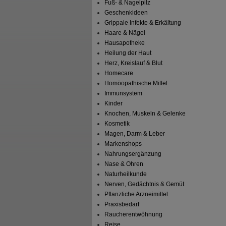
Fuß- & Nagelpilz
Geschenkideen
Grippale Infekte & Erkältung
Haare & Nägel
Hausapotheke
Heilung der Haut
Herz, Kreislauf & Blut
Homecare
Homöopathische Mittel
Immunsystem
Kinder
Knochen, Muskeln & Gelenke
Kosmetik
Magen, Darm & Leber
Markenshops
Nahrungsergänzung
Nase & Ohren
Naturheilkunde
Nerven, Gedächtnis & Gemüt
Pflanzliche Arzneimittel
Praxisbedarf
Raucherentwöhnung
Reise