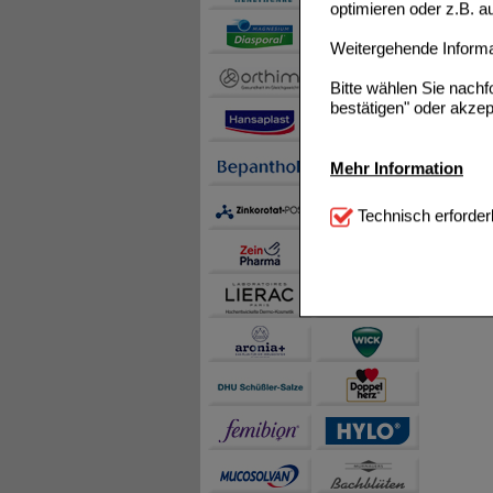
optimieren oder z.B. 
Weitergehende Informat
Bitte wählen Sie nach
bestätigen" oder akzep
Mehr Information
Technisch Notwendi
Technisch erforder
notwendig sind (z.B. N
Komfort:
Diese Cookie
beispielsweise für di
Spracheinstellung) an
Inhalte anzuzeigen un
Statistik & Tracking:
H
sammeln, mit deren Hil
auch die Werbung auf Dr
teilweise an Dritte wi