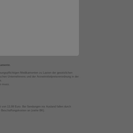
kamente.
bungspflichtigen Medikamenten zu Lasten der gesetzlichen
chen Unternehmens und der Arzneimittelpreisverordnung in der
s.
en muss.
t von 13,99 Euro. Bei Sendungen ins Ausland fallen durch
te Beschaffungskosten an (siehe BK).