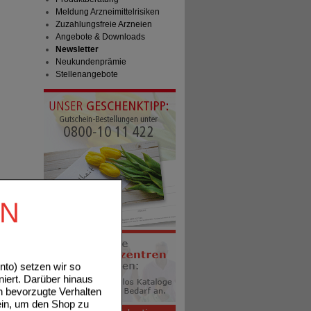
Meldung Arzneimittelrisiken
Zuzahlungsfreie Arzneien
Angebote & Downloads
Newsletter
Neukundenprämie
Stellenangebote
EN
to) setzen wir so
niert. Darüber hinaus
n bevorzugte Verhalten
ein, um den Shop zu