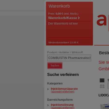
Warenkorb
Preis:
0,00 €
(inkl. MwSt.)
Warenkorb/Kasse
Der Warenkorb ist leer
Mindestbestellwert 13,99 €
Best
Produkt / Anbieter / Wirkstoff
Sie 
Suchen
Gmb
Suche verfeinern
Kategorien
Injektionspräparate
(auswahl entfernen)
LIDOCA
Darreichungsform
Injektionslösung
(auswahl entfernen)