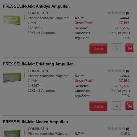
PRESSELIN-Jekt Antidys Ampullen
COMBUSTIN
0
Pharmazeutische Präparate
AVP
***
22,97 €
Unser Preis
*
17,19 €
GmbH
14328715
Sie sparen
5,78 €
(
25%
)
10X1
ml
Ampullen
Grundpreis
1719,00 €
pro 1 l
zzgl. BK
****
7,70 €
Details
PRESSELIN-Jekt Erkältung Ampullen
COMBUSTIN
0
Pharmazeutische Präparate
AVP
***
22,97 €
Unser Preis
*
17,19 €
GmbH
14328744
Sie sparen
5,78 €
(
25%
)
10X1
ml
Ampullen
Grundpreis
1719,00 €
pro 1 l
zzgl. BK
****
7,70 €
Details
PRESSELIN-Jekt Magen Ampullen
COMBUSTIN
0
Pharmazeutische Präparate
AVP
***
21,63 €