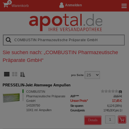
0
Anmelden
Warenkorb
Sie suchen nach:
„
COMBUSTIN Pharmazeutische
Präparate GmbH
“
pro Seite
PRESSELIN-Jekt Atemwege Ampullen
COMBUSTIN
0
Pharmazeutische Präparate
AVP
***
23,57 €
Unser Preis
*
17,45 €
GmbH
14328750
Sie sparen
6,12 €
(
26%
)
10X1
ml
Ampullen
Grundpreis
1745,00 €
pro 1 l
Details