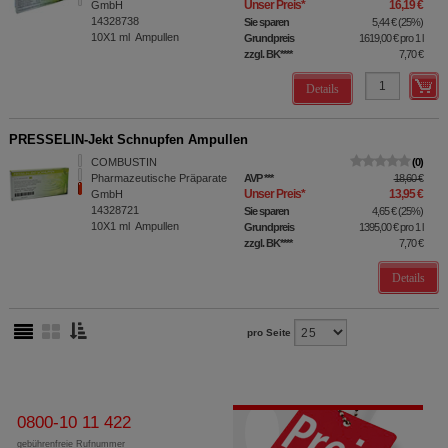
Unser Preis
*
16,19 €
GmbH
14328738
Sie sparen
5,44 €
(
25%
)
10X1
ml
Ampullen
Grundpreis
1619,00 €
pro 1 l
zzgl. BK
****
7,70 €
Details
PRESSELIN-Jekt Schnupfen Ampullen
COMBUSTIN
0
Pharmazeutische Präparate
AVP
***
18,60 €
Unser Preis
*
13,95 €
GmbH
14328721
Sie sparen
4,65 €
(
25%
)
10X1
ml
Ampullen
Grundpreis
1395,00 €
pro 1 l
zzgl. BK
****
7,70 €
Details
pro Seite
0800-10 11 422
gebührenfreie Rufnummer