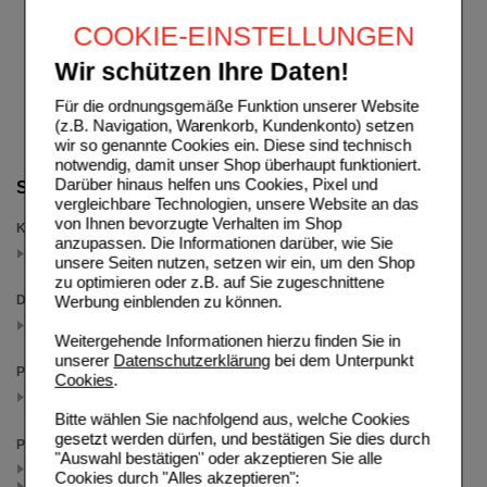
COOKIE-EINSTELLUNGEN
Wir schützen Ihre Daten!
Für die ordnungsgemäße Funktion unserer Website
(z.B. Navigation, Warenkorb, Kundenkonto) setzen
wir so genannte Cookies ein. Diese sind technisch
notwendig, damit unser Shop überhaupt funktioniert.
Darüber hinaus helfen uns Cookies, Pixel und
Suche verfeinern
vergleichbare Technologien, unsere Website an das
von Ihnen bevorzugte Verhalten im Shop
Kategorien
anzupassen. Die Informationen darüber, wie Sie
Komplexhomöopathie
unsere Seiten nutzen, setzen wir ein, um den Shop
(auswahl entfernen)
zu optimieren oder z.B. auf Sie zugeschnittene
Werbung einblenden zu können.
Darreichungsform
Ampullen
(auswahl entfernen)
Weitergehende Informationen hierzu finden Sie in
unserer
Datenschutzerklärung
bei dem Unterpunkt
Packungsgröße
Cookies
.
10X1 ml
(auswahl entfernen)
Bitte wählen Sie nachfolgend aus, welche Cookies
gesetzt werden dürfen, und bestätigen Sie dies durch
Preis
"Auswahl bestätigen" oder akzeptieren Sie alle
< 24.00 (3)
Cookies durch "Alles akzeptieren":
>= 24.00 (2)