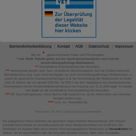
Barrierefreiheitserklärung
Kontakt
AGB
Datenschutz
Impressum
Alle mit
gekennzeichneten Felder sind Pflichtangaben.
*
inkl. MwSt. Rabatte gelten auf den Apothekenverkaufspreis und nicht für
verschreibungspflichtige Medikamente.
**
Unverbindliche Preisempfehlung des Herstellers.
***
Verkaufspreis gemäß Lauer-Taxe; verbindlicher Abrechnungspreis nach der Großen Deutschen
Spezialitätentaxe (sog. Lauer-Taxe) bei Abgabe von nicht verschreibungspflichtigen Medikamenten zu
Lasten der gesetzlichen Krankenversicherungen (z.B. bei Verschreibung des Medikaments an Kinder
unter 12 Jahren), die sich gemäß §129 Abs. 5a SGB V aus dem Abgabepreis des pharmazeutischen
Unternehmens und der Arzneimittelpreisverordnung in der Fassung zum 31.12.2003 ergibt. Es handelt
sich
nicht
um die unverbindliche Preisempfehlung des Herstellers.
****
BK: Beschaffungskosten. Diese Summe fällt zusätzlich an, da der Artikel direkt vom Hersteller
bezogen werden muss.
*****
verw. bis: Verwendbar bis.
Hier können Sie Ihre Cookie-Zustimmung widerrufen
Die angegebenen Preise beinhalten die gesetzlich vorgeschriebene Mehrwertsteuer. Der Versand
innerhalb Deutschlands ist versandkostenfrei bei einem Mindestbestellwert von 13,99 Euro. Bei
Sendungen ins Ausland fallen durch erhöhte Versicherungsgebühren Mehrkosten an
Versandkosten
Bei
Artikeln, die wir ausschließlich über den Hersteller beziehen können, fallen unter Umständen