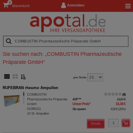
0
Anmelden
Warenkorb
Sie suchen nach:
„
COMBUSTIN Pharmazeutische
Präparate GmbH
“
pro Seite
RUFEBRAN rheumo Ampullen
COMBUSTIN
0
Pharmazeutische Präparate
AVP
***
22,97 €
Unser Preis
*
18,38 €
GmbH
01085211
Sie sparen
4,59 €
(
20%
)
10
St
Ampullen
Details