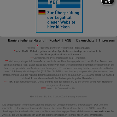
Barrierefreiheitserklärung
Kontakt
AGB
Datenschutz
Impressum
Alle mit
gekennzeichneten Felder sind Pflichtangaben.
*
inkl. MwSt. Rabatte gelten auf den Apothekenverkaufspreis und nicht für
verschreibungspflichtige Medikamente.
**
Unverbindliche Preisempfehlung des Herstellers.
***
Verkaufspreis gemäß Lauer-Taxe; verbindlicher Abrechnungspreis nach der Großen Deutschen
Spezialitätentaxe (sog. Lauer-Taxe) bei Abgabe von nicht verschreibungspflichtigen Medikamenten zu
Lasten der gesetzlichen Krankenversicherungen (z.B. bei Verschreibung des Medikaments an Kinder
unter 12 Jahren), die sich gemäß §129 Abs. 5a SGB V aus dem Abgabepreis des pharmazeutischen
Unternehmens und der Arzneimittelpreisverordnung in der Fassung zum 31.12.2003 ergibt. Es handelt
sich
nicht
um die unverbindliche Preisempfehlung des Herstellers.
****
BK: Beschaffungskosten. Diese Summe fällt zusätzlich an, da der Artikel direkt vom Hersteller
bezogen werden muss.
*****
verw. bis: Verwendbar bis.
Hier können Sie Ihre Cookie-Zustimmung widerrufen
Die angegebenen Preise beinhalten die gesetzlich vorgeschriebene Mehrwertsteuer. Der Versand
innerhalb Deutschlands ist versandkostenfrei bei einem Mindestbestellwert von 13,99 Euro. Bei
Sendungen ins Ausland fallen durch erhöhte Versicherungsgebühren Mehrkosten an
Versandkosten
Bei
Artikeln, die wir ausschließlich über den Hersteller beziehen können, fallen unter Umständen