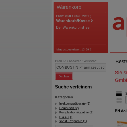
Warenkorb
Preis:
0,00 €
(inkl. MwSt.)
Warenkorb/Kasse
Der Warenkorb ist leer
Mindestbestellwert 13,99 €
Best
Produkt / Anbieter / Wirkstoff
Sie 
Suchen
Gmb
Suche verfeinern
Kategorien
Injektionspräparate (8)
Combustin (2)
BN dol
Komplexhomöopathie (1)
P & Q (1)
sonst. Präparate (1)