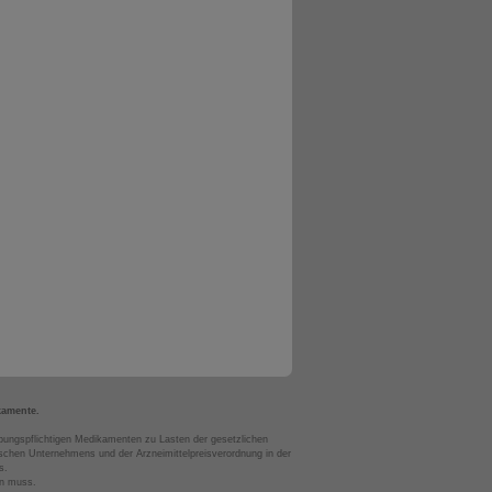
kamente.
bungspflichtigen Medikamenten zu Lasten der gesetzlichen
chen Unternehmens und der Arzneimittelpreisverordnung in der
s.
en muss.