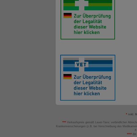
*
inkl. 
***
Verkaufspreis gemäß Lauer-Taxe; verbindlicher Abrech
Krankenversicherungen (z.B. bei Verschreibung des Medikamen
F
****
BK: