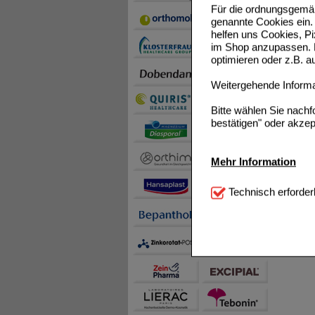
Für die ordnungsgemäß
genannte Cookies ein. 
helfen uns Cookies, P
im Shop anzupassen. D
optimieren oder z.B. 
Weitergehende Informat
Bitte wählen Sie nach
bestätigen" oder akzep
Mehr Information
Technisch Notwendi
Technisch erforder
notwendig sind (z.B. N
Komfort:
Diese Cookie
beispielsweise für di
Spracheinstellung) an
Inhalte anzuzeigen un
Statistik & Tracking:
H
sammeln, mit deren Hil
auch die Werbung auf Dr