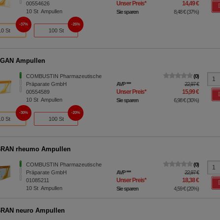
Unser Preis
*
14,49 €
00554626
10
St
Ampullen
Sie sparen
8,48 €
(
37%
)
37%
26%
10 St
100 St
GAN Ampullen
COMBUSTIN Pharmazeutische
0
Präparate GmbH
AVP
***
22,97 €
Unser Preis
*
15,99 €
00554589
10
St
Ampullen
Sie sparen
6,98 €
(
30%
)
30%
20%
10 St
100 St
RAN rheumo Ampullen
COMBUSTIN Pharmazeutische
0
Präparate GmbH
AVP
***
22,97 €
Unser Preis
*
18,38 €
01085211
10
St
Ampullen
Sie sparen
4,59 €
(
20%
)
RAN neuro Ampullen