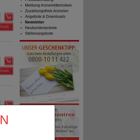
Meldung Arzneimittelrisiken
Zuzahlungsfreie Arzneien
Angebote & Downloads
Newsletter
Details
Neukundenprämie
Stellenangebote
Details
Details
EN