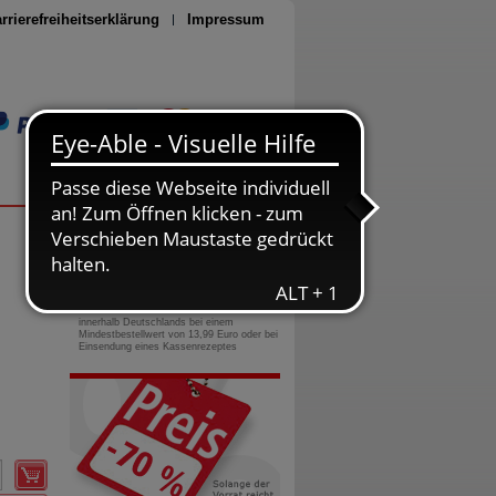
rrierefreiheitserklärung
Impressum
Seite drucken
0800-10 11 422
gebührenfreie Rufnummer
Versandkostenfrei
innerhalb Deutschlands bei einem
Mindestbestellwert von 13,99 Euro oder bei
Einsendung eines Kassenrezeptes