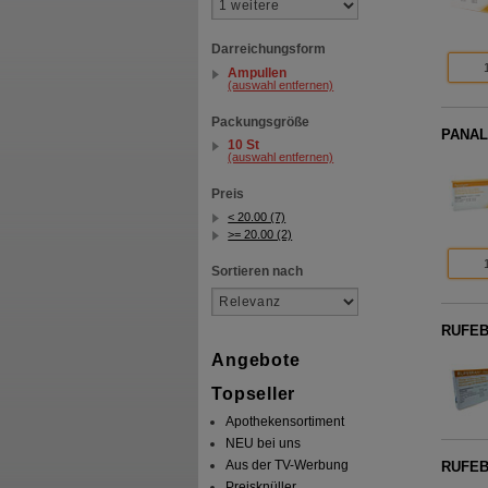
Darreichungsform
Ampullen
(auswahl entfernen)
Packungsgröße
PANAL
10 St
(auswahl entfernen)
Preis
< 20.00 (7)
>= 20.00 (2)
Sortieren nach
RUFEB
Angebote
Topseller
Apothekensortiment
NEU bei uns
Aus der TV-Werbung
RUFEB
Preisknüller