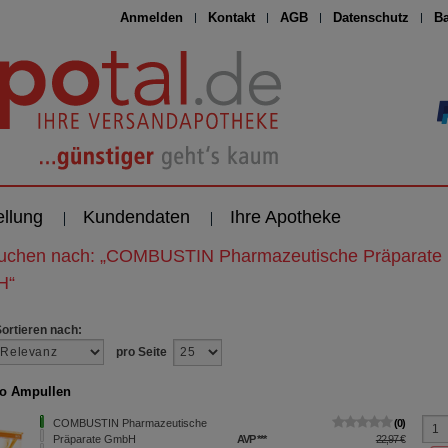
Anmelden
Kontakt
AGB
Datenschutz
Ba
ellung
Kundendaten
Ihre Apotheke
suchen nach:
„
COMBUSTIN Pharmazeutische Präparate
H
“
Sortieren nach:
pro Seite
o Ampullen
COMBUSTIN Pharmazeutische
0
Präparate GmbH
AVP
***
22,97 €