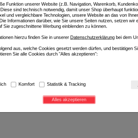
e Funktion unserer Website (z.B. Navigation, Warenkorb, Kundenkon
Diese sind technisch notwendig, damit unser Shop überhaupt funktio
ixel und vergleichbare Technologien, unsere Website an das von Ihne
ie Informationen darüber, wie Sie unsere Seiten nutzen, setzen wir 
auf Sie zugeschnittene Werbung einblenden zu können.
ionen hierzu finden Sie in unserer
Datenschutzerklärung
bei dem Un
folgend aus, welche Cookies gesetzt werden dürfen, und bestätigen S
tieren Sie alle Cookies durch "Alles akzeptieren":
g:
Hierbei handelt es sich um Cookies, die für die Grundfunktionen u
lich
Komfort
Statistik & Tracking
avigation, Warenkorb, Kundenkonto), weshalb auf diese nicht verzich
s werden genutzt um das Einkaufserlebnis noch ansprechender zu g
Alles akzeptieren
e Wiedererkennung des Besuchers oder unsere Seite an bevorzugte Ve
zupassen. Komfort-Cookies ermöglichen es uns auch auf Ihre Bedürf
d unser Partnerprogramm zu betreiben.
ierüber lassen sich Informationen über die Art und Weise der Nutzu
fe wir unsere Website weiter für Sie optimieren können, den Inhalt a
ittseiten möglichst relevant für Sie zu gestalten. Bitte beachten Sie