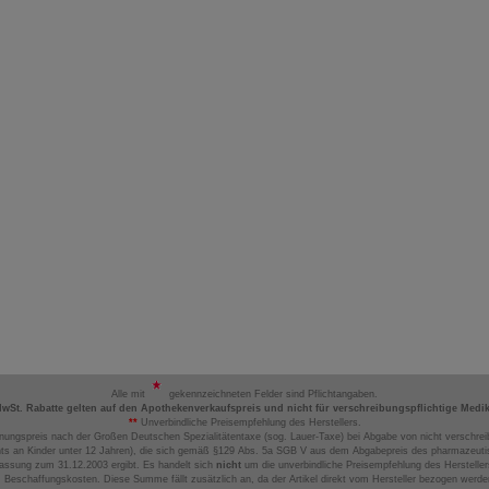
Alle mit
gekennzeichneten Felder sind Pflichtangaben.
MwSt. Rabatte gelten auf den Apothekenverkaufspreis und nicht für verschreibungspflichtige Medi
**
Unverbindliche Preisempfehlung des Herstellers.
nungspreis nach der Großen Deutschen Spezialitätentaxe (sog. Lauer-Taxe) bei Abgabe von nicht verschrei
ts an Kinder unter 12 Jahren), die sich gemäß §129 Abs. 5a SGB V aus dem Abgabepreis des pharmazeutis
assung zum 31.12.2003 ergibt. Es handelt sich
nicht
um die unverbindliche Preisempfehlung des Hersteller
 Beschaffungskosten. Diese Summe fällt zusätzlich an, da der Artikel direkt vom Hersteller bezogen werd