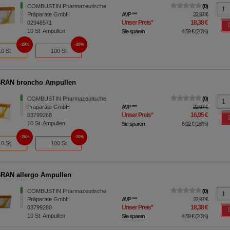
COMBUSTIN Pharmazeutische
0
Präparate GmbH
AVP
***
22,97 €
Unser Preis
*
18,38 €
02948571
10
St
Ampullen
Sie sparen
4,59 €
(
20%
)
20%
20%
10 St
100 St
RAN broncho Ampullen
COMBUSTIN Pharmazeutische
0
Präparate GmbH
AVP
***
22,97 €
Unser Preis
*
16,95 €
03799268
10
St
Ampullen
Sie sparen
6,02 €
(
26%
)
26%
20%
10 St
100 St
RAN allergo Ampullen
COMBUSTIN Pharmazeutische
0
Präparate GmbH
AVP
***
22,97 €
Unser Preis
*
18,38 €
03799280
10
St
Ampullen
Sie sparen
4,59 €
(
20%
)