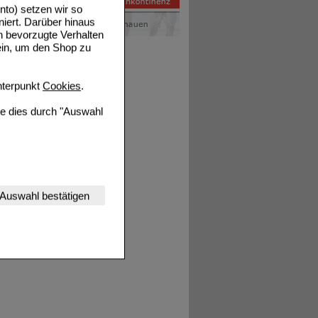
to) setzen wir so
niert. Darüber hinaus
n bevorzugte Verhalten
ein, um den Shop zu
terpunkt
Cookies
.
ie dies durch "Auswahl
nserer Website
Auswahl bestätigen
tet werden kann.
estalten,
rhaltensweisen (z.B.
nisse zugeschrittene
ng unserer Website
uf unserer Website aber
, dass Daten hierfür