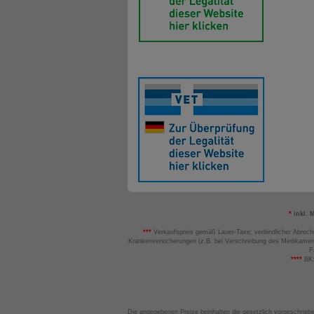
*
inkl. 
***
Verkaufspreis gemäß Lauer-Taxe; verbindlicher Abrech
Krankenversicherungen (z.B. bei Verschreibung des Medikamen
F
****
BK:
Die angegebenen Preise beinhalten die gesetzlich vorgeschrieb