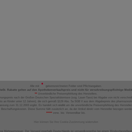
Alle mit
gekennzeichneten Felder sind Pflichtangaben.
MwSt. Rabatte gelten auf den Apothekenverkaufspreis und nicht für verschreibungspflichtige Medi
**
Unverbindliche Preisempfehlung des Herstellers.
nungspreis nach der Großen Deutschen Spezialitätentaxe (sog. Lauer-Taxe) bei Abgabe von nicht verschrei
ts an Kinder unter 12 Jahren), die sich gemäß §129 Abs. 5a SGB V aus dem Abgabepreis des pharmazeutis
assung zum 31.12.2003 ergibt. Es handelt sich
nicht
um die unverbindliche Preisempfehlung des Hersteller
 Beschaffungskosten. Diese Summe fällt zusätzlich an, da der Artikel direkt vom Hersteller bezogen werd
*****
verw. bis: Verwendbar bis.
Hier können Sie Ihre Cookie-Zustimmung widerrufen
ene Mehrwertsteuer. Der Versand innerhalb Deutschlands ist versandkostenfrei bei einem Mindestbestellwer