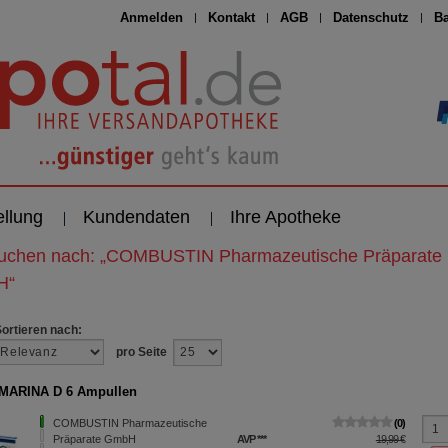
Anmelden
Kontakt
AGB
Datenschutz
Ba
ellung
Kundendaten
Ihre Apotheke
suchen nach:
„
COMBUSTIN Pharmazeutische Präparate
H
“
Sortieren nach:
pro Seite
MARINA D 6 Ampullen
COMBUSTIN Pharmazeutische
0
Präparate GmbH
AVP
***
19,99 €