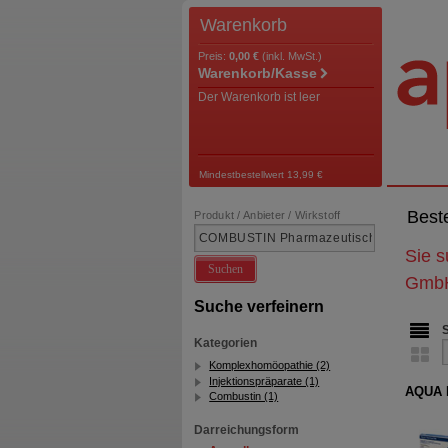
Warenkorb
Preis:
0,00 €
(inkl. MwSt.)
Warenkorb/Kasse
Der Warenkorb ist leer
Mindestbestellwert 13,99 €
Best
Produkt / Anbieter / Wirkstoff
Sie 
Suchen
Gmb
Suche verfeinern
Kategorien
Komplexhomöopathie (2)
Injektionspräparate (1)
AQUA 
Combustin (1)
Darreichungsform