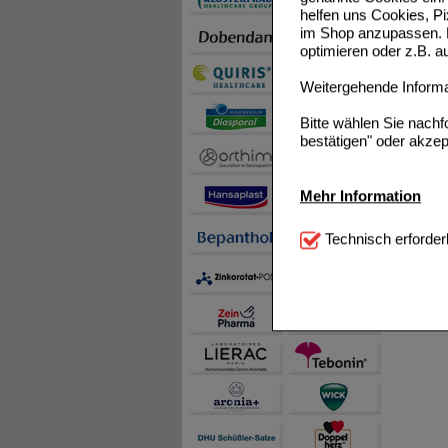
helfen uns Cookies, P
im Shop anzupassen. D
optimieren oder z.B. 
Weitergehende Informat
Bitte wählen Sie nach
bestätigen" oder akzep
Mehr Information
Technisch Notwendi
Technisch erforder
notwendig sind (z.B. N
Komfort:
Diese Cookie
beispielsweise für di
Spracheinstellung) an
Inhalte anzuzeigen un
Statistik & Tracking:
H
sammeln, mit deren Hil
auch die Werbung auf Dr
teilweise an Dritte wi