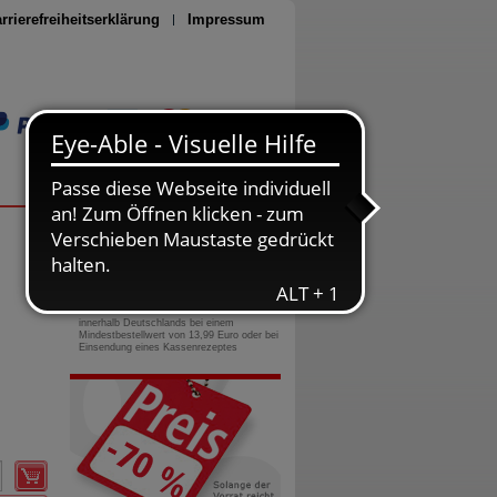
rrierefreiheitserklärung
Impressum
Seite drucken
0800-10 11 422
gebührenfreie Rufnummer
Versandkostenfrei
innerhalb Deutschlands bei einem
Mindestbestellwert von 13,99 Euro oder bei
Einsendung eines Kassenrezeptes