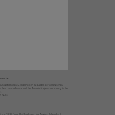
kamente.
bungspflichtigen Medikamenten zu Lasten der gesetzlichen
chen Unternehmens und der Arzneimittelpreisverordnung in der
s.
en muss.
t von 13,99 Euro. Bei Sendungen ins Ausland fallen durch