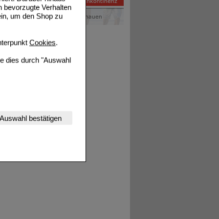
n bevorzugte Verhalten
ein, um den Shop zu
terpunkt
Cookies
.
ie dies durch "Auswahl
nserer Website
Auswahl bestätigen
tet werden kann.
estalten,
rhaltensweisen (z.B.
nisse zugeschrittene
ng unserer Website
uf unserer Website aber
, dass Daten hierfür