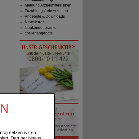
Meldung Arzneimittelrisiken
Zuzahlungsfreie Arzneien
Angebote & Downloads
Newsletter
Neukundenprämie
Stellenangebote
EN
to) setzen wir so
niert. Darüber hinaus