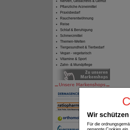
Nerven, Gedächtnis & Gemüt
Pflanzliche Arzneimittel
Praxisbedarf
Raucherentwöhnung
Reise
Schlaf & Beruhigung
Schmerzmittel
Themen-Welten
Tiergesundheit & Tierbedarf
Vegan - vegetarisch
Vitamine & Sport
Zahn- & Mundpflege
C
Wir schützen 
Für die ordnungsgemäß
genannte Cookies ein. 