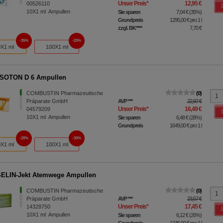
Unser Preis
*
12,95 €
00526110
10X1
ml
Ampullen
Sie sparen
7,04 €
(
35%
)
Grundpreis
1295,00 €
pro 1 l
zzgl. BK
****
7,70 €
35%
20%
X1 ml
100X1 ml
SOTON D 6 Ampullen
COMBUSTIN Pharmazeutische
0
Präparate GmbH
AVP
***
22,97 €
Unser Preis
*
16,49 €
04579209
10X1
ml
Ampullen
Sie sparen
6,48 €
(
28%
)
Grundpreis
1649,00 €
pro 1 l
28%
30%
X1 ml
100X1 ml
ELIN-Jekt Atemwege Ampullen
COMBUSTIN Pharmazeutische
0
Präparate GmbH
AVP
***
23,57 €
Unser Preis
*
17,45 €
14328750
10X1
ml
Ampullen
Sie sparen
6,12 €
(
26%
)
Grundpreis
1745,00 €
pro 1 l