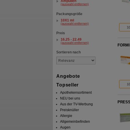
Ampullen
(auswahl entfernen)
Packungsgröße
10X1 ml
(auswahl entfernen)
10
Preis
16.25 - 22.49
(auswahl entfernen)
FORMI
Sortieren nach
Angebote
10
Topseller
Apothekensortiment
NEU bei uns
PRESS
Aus der TV-Werbung
Preisknüller
Allergie
Allgemeinbefinden
Augen