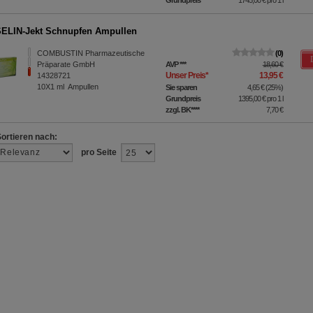
ELIN-Jekt Schnupfen Ampullen
COMBUSTIN Pharmazeutische
0
Präparate GmbH
AVP
***
18,60 €
Unser Preis
*
13,95 €
14328721
10X1
ml
Ampullen
Sie sparen
4,65 €
(
25%
)
Grundpreis
1395,00 €
pro 1 l
zzgl. BK
****
7,70 €
Sortieren nach:
pro Seite