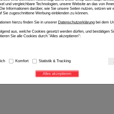
ixel und vergleichbare Technologien, unsere Website an das von Ihne
ie Informationen darüber, wie Sie unsere Seiten nutzen, setzen wir 
auf Sie zugeschnittene Werbung einblenden zu können.
ionen hierzu finden Sie in unserer
Datenschutzerklärung
bei dem Un
folgend aus, welche Cookies gesetzt werden dürfen, und bestätigen S
tieren Sie alle Cookies durch "Alles akzeptieren":
g:
Hierbei handelt es sich um Cookies, die für die Grundfunktionen u
lich
Komfort
Statistik & Tracking
avigation, Warenkorb, Kundenkonto), weshalb auf diese nicht verzich
s werden genutzt um das Einkaufserlebnis noch ansprechender zu g
Alles akzeptieren
e Wiedererkennung des Besuchers oder unsere Seite an bevorzugte Ve
zupassen. Komfort-Cookies ermöglichen es uns auch auf Ihre Bedürf
d unser Partnerprogramm zu betreiben.
ierüber lassen sich Informationen über die Art und Weise der Nutzu
fe wir unsere Website weiter für Sie optimieren können, den Inhalt a
ittseiten möglichst relevant für Sie zu gestalten. Bitte beachten Sie
e z.B. Google oder soziale Medien übertragen werden.