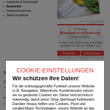
Angebote & Downloads
Newsletter
Neukundenprämie
Stellenangebote
COOKIE-EINSTELLUNGEN
Suche verfeinern
Wir schützen Ihre Daten!
Darreichungsform
Für die ordnungsgemäße Funktion unserer Website
Injektionslösung
(z.B. Navigation, Warenkorb, Kundenkonto) setzen
(auswahl entfernen)
wir so genannte Cookies ein. Diese sind technisch
Packungsgröße
notwendig, damit unser Shop überhaupt funktioniert.
Darüber hinaus helfen uns Cookies, Pixel und
10X50 ml
(auswahl entfernen)
vergleichbare Technologien, unsere Website an das