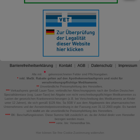
Barrierefreiheitserklärung
Kontakt
AGB
Datenschutz
Impressum
Alle mit
gekennzeichneten Felder sind Pflichtangaben.
*
inkl. MwSt. Rabatte gelten auf den Apothekenverkaufspreis und nicht für
verschreibungspflichtige Medikamente.
**
Unverbindliche Preisempfehlung des Herstellers.
***
Verkaufspreis gemäß Lauer-Taxe; verbindlicher Abrechnungspreis nach der Großen Deutschen
Spezialitätentaxe (sog. Lauer-Taxe) bei Abgabe von nicht verschreibungspflichtigen Medikamenten zu
Lasten der gesetzlichen Krankenversicherungen (z.B. bei Verschreibung des Medikaments an Kinder
unter 12 Jahren), die sich gemäß §129 Abs. 5a SGB V aus dem Abgabepreis des pharmazeutischen
Unternehmens und der Arzneimittelpreisverordnung in der Fassung zum 31.12.2003 ergibt. Es handelt
sich
nicht
um die unverbindliche Preisempfehlung des Herstellers.
****
BK: Beschaffungskosten. Diese Summe fällt zusätzlich an, da der Artikel direkt vom Hersteller
bezogen werden muss.
*****
verw. bis: Verwendbar bis.
Hier können Sie Ihre Cookie-Zustimmung widerrufen