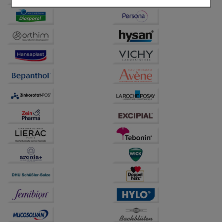
Einkaufserlebnis noch ansprechender zu gestalten,
beispielsweise für die Wiedererkennung des
Besuchers oder unsere Seite an bevorzugte
Verhaltensweisen (z.B. Spracheinstellung)
anzupassen. Komfort-Cookies ermöglichen es uns
auch auf Ihre Bedürfnisse zugeschrittene Inhalte
anzuzeigen und unser Partnerprogramm zu
betreiben.
Statistik & Tracking:
Hierüber lassen sich
Informationen über die Art und Weise der Nutzung
unserer Website sammeln, mit deren Hilfe wir unsere
Website weiter für Sie optimieren können, den Inhalt
auf unserer Website aber auch die Werbung auf
Drittseiten möglichst relevant für Sie zu gestalten.
Bitte beachten Sie, dass Daten hierfür teilweise an
Dritte wie z.B. Google oder soziale Medien
übertragen werden.