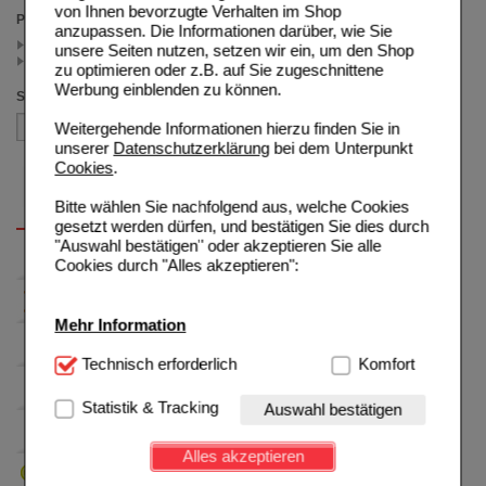
von Ihnen bevorzugte Verhalten im Shop
Preis
anzupassen. Die Informationen darüber, wie Sie
< 45.00 (1)
unsere Seiten nutzen, setzen wir ein, um den Shop
>= 45.00 (1)
zu optimieren oder z.B. auf Sie zugeschnittene
Werbung einblenden zu können.
Sortieren nach
Weitergehende Informationen hierzu finden Sie in
unserer
Datenschutzerklärung
bei dem Unterpunkt
Cookies
.
Bitte wählen Sie nachfolgend aus, welche Cookies
gesetzt werden dürfen, und bestätigen Sie dies durch
"Auswahl bestätigen" oder akzeptieren Sie alle
Cookies durch "Alles akzeptieren":
Mehr Information
Technisch Notwendig:
Technisch erforderlich
Hierbei handelt es sich um
Komfort
Cookies, die für die Grundfunktionen unserer
Website notwendig sind (z.B. Navigation, Warenkorb,
Statistik & Tracking
Auswahl bestätigen
Kundenkonto), weshalb auf diese nicht verzichtet
werden kann.
Alles akzeptieren
Komfort:
Diese Cookies werden genutzt um das