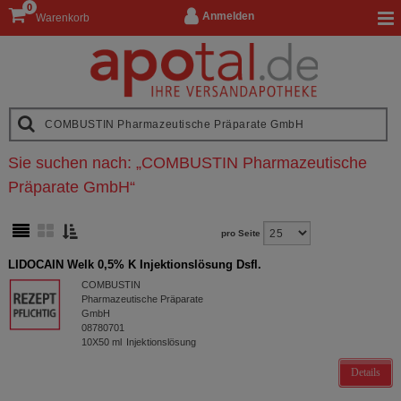
0
Anmelden
Warenkorb
Sie suchen nach:
„
COMBUSTIN Pharmazeutische
Präparate GmbH
“
pro Seite
LIDOCAIN Welk 0,5% K Injektionslösung Dsfl.
COMBUSTIN
Pharmazeutische Präparate
GmbH
08780701
10X50
ml
Injektionslösung
Details