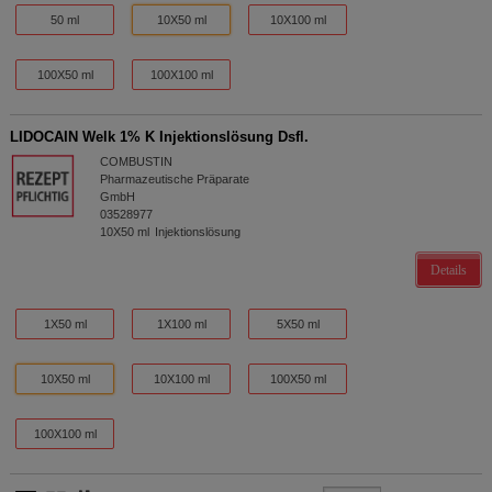
50 ml
10X50 ml
10X100 ml
100X50 ml
100X100 ml
LIDOCAIN Welk 1% K Injektionslösung Dsfl.
COMBUSTIN
Pharmazeutische Präparate
GmbH
03528977
10X50
ml
Injektionslösung
Details
1X50 ml
1X100 ml
5X50 ml
10X50 ml
10X100 ml
100X50 ml
100X100 ml