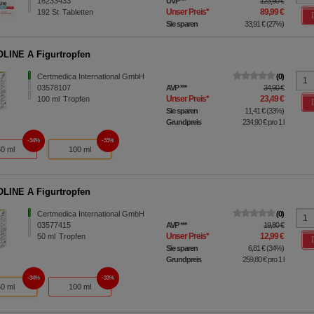
16233433
UVP
**
123,90 €
Unser Preis
*
89,99 €
192
St
Tabletten
Sie sparen
33,91 €
(
27%
)
INE A Figurtropfen
Certmedica International GmbH
0
03578107
AVP
***
34,90 €
Unser Preis
*
23,49 €
100
ml
Tropfen
Sie sparen
11,41 €
(
33%
)
Grundpreis
234,90 €
pro 1 l
34%
33%
50 ml
100 ml
INE A Figurtropfen
Certmedica International GmbH
0
03577415
AVP
***
19,80 €
Unser Preis
*
12,99 €
50
ml
Tropfen
Sie sparen
6,81 €
(
34%
)
Grundpreis
259,80 €
pro 1 l
34%
33%
50 ml
100 ml