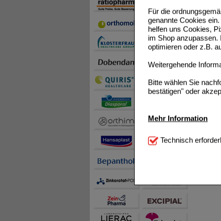
Für die ordnungsgemäß
genannte Cookies ein. 
helfen uns Cookies, P
im Shop anzupassen. D
optimieren oder z.B. 
Weitergehende Informat
Bitte wählen Sie nach
bestätigen" oder akzep
Mehr Information
Technisch Notwendi
Technisch erforder
notwendig sind (z.B. N
Komfort:
Diese Cookie
beispielsweise für di
Spracheinstellung) an
Inhalte anzuzeigen un
Statistik & Tracking:
H
sammeln, mit deren Hil