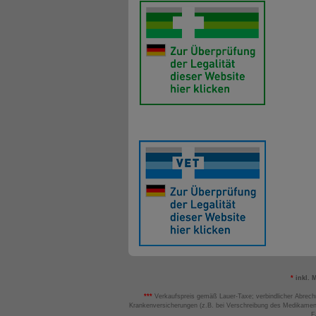
*
inkl. 
***
Verkaufspreis gemäß Lauer-Taxe; verbindlicher Abrech
Krankenversicherungen (z.B. bei Verschreibung des Medikamen
F