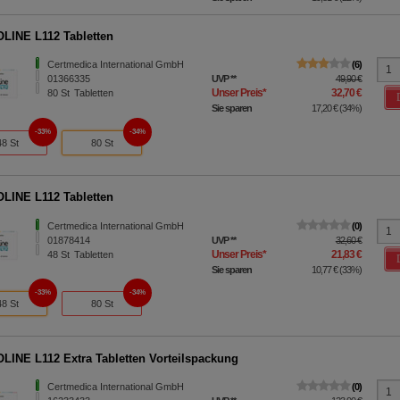
INE L112 Tabletten
Certmedica International GmbH
6
01366335
UVP
**
49,90 €
Unser Preis
*
32,70 €
80
St
Tabletten
Sie sparen
17,20 €
(
34%
)
33%
34%
48 St
80 St
INE L112 Tabletten
Certmedica International GmbH
0
01878414
UVP
**
32,60 €
Unser Preis
*
21,83 €
48
St
Tabletten
Sie sparen
10,77 €
(
33%
)
33%
34%
48 St
80 St
INE L112 Extra Tabletten Vorteilspackung
Certmedica International GmbH
0