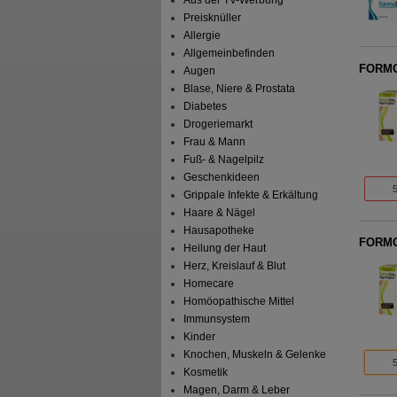
Preisknüller
Allergie
Allgemeinbefinden
FORMOL
Augen
Blase, Niere & Prostata
Diabetes
Drogeriemarkt
Frau & Mann
Fuß- & Nagelpilz
Geschenkideen
Grippale Infekte & Erkältung
Haare & Nägel
Hausapotheke
FORMOL
Heilung der Haut
Herz, Kreislauf & Blut
Homecare
Homöopathische Mittel
Immunsystem
Kinder
Knochen, Muskeln & Gelenke
Kosmetik
Magen, Darm & Leber