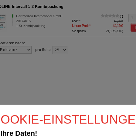
INE Intervall 5:2 Kombipackung
Certmedica International GmbH
0
20174015
UVP
**
65,50 €
Unser Preis
*
44,19 €
1
St
Kombipackung
Sie sparen
21,31 €
(
33%
)
Sortieren nach:
pro Seite
OOKIE-EINSTELLUNG
Ihre Daten!