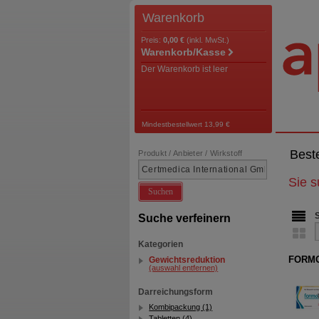
Warenkorb
Preis:
0,00 €
(inkl. MwSt.)
Warenkorb/Kasse
Der Warenkorb ist leer
Mindestbestellwert 13,99 €
Best
Produkt / Anbieter / Wirkstoff
Sie 
Suchen
Suche verfeinern
Kategorien
FORMOL
Gewichtsreduktion
(auswahl entfernen)
Darreichungsform
Kombipackung (1)
Tabletten (4)