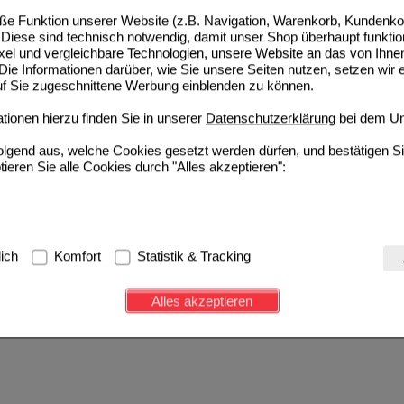
e Funktion unserer Website (z.B. Navigation, Warenkorb, Kundenkon
Diese sind technisch notwendig, damit unser Shop überhaupt funktio
ixel und vergleichbare Technologien, unsere Website an das von Ihne
ie Informationen darüber, wie Sie unsere Seiten nutzen, setzen wir 
auf Sie zugeschnittene Werbung einblenden zu können.
ionen hierzu finden Sie in unserer
Datenschutzerklärung
bei dem Un
folgend aus, welche Cookies gesetzt werden dürfen, und bestätigen S
tieren Sie alle Cookies durch "Alles akzeptieren":
g:
Hierbei handelt es sich um Cookies, die für die Grundfunktionen u
lich
Komfort
Statistik & Tracking
avigation, Warenkorb, Kundenkonto), weshalb auf diese nicht verzich
s werden genutzt um das Einkaufserlebnis noch ansprechender zu g
Alles akzeptieren
e Wiedererkennung des Besuchers oder unsere Seite an bevorzugte Ve
zupassen. Komfort-Cookies ermöglichen es uns auch auf Ihre Bedürf
d unser Partnerprogramm zu betreiben.
ierüber lassen sich Informationen über die Art und Weise der Nutzu
fe wir unsere Website weiter für Sie optimieren können, den Inhalt a