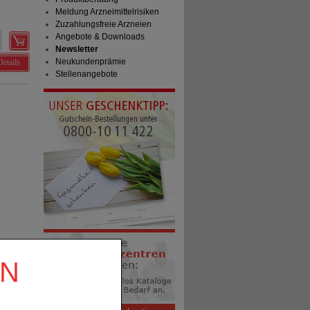
Meldung Arzneimittelrisiken
Zuzahlungsfreie Arzneien
Angebote & Downloads
Newsletter
Neukundenprämie
Details
Stellenangebote
EN