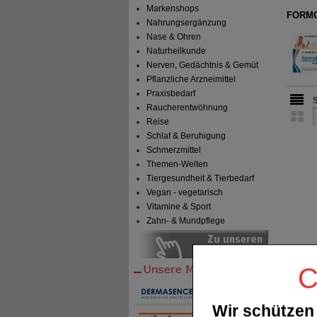
Markenshops
FORMOL
Nahrungsergänzung
Nase & Ohren
Naturheilkunde
Nerven, Gedächtnis & Gemüt
Pflanzliche Arzneimittel
Praxisbedarf
Raucherentwöhnung
Reise
Schlaf & Beruhigung
Schmerzmittel
Themen-Welten
Tiergesundheit & Tierbedarf
Vegan - vegetarisch
Vitamine & Sport
Zahn- & Mundpflege
C
Wir schützen 