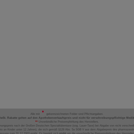
Alle mit
gekennzeichneten Felder sind Pflichtangaben.
MwSt. Rabatte gelten auf den Apothekenverkaufspreis und nicht für verschreibungspflichtige Medi
**
Unverbindliche Preisempfehlung des Herstellers.
nungspreis nach der Großen Deutschen Spezialitätentaxe (sog. Lauer-Taxe) bei Abgabe von nicht verschrei
ts an Kinder unter 12 Jahren), die sich gemäß §129 Abs. 5a SGB V aus dem Abgabepreis des pharmazeutis
assung zum 31.12.2003 ergibt. Es handelt sich
nicht
um die unverbindliche Preisempfehlung des Hersteller