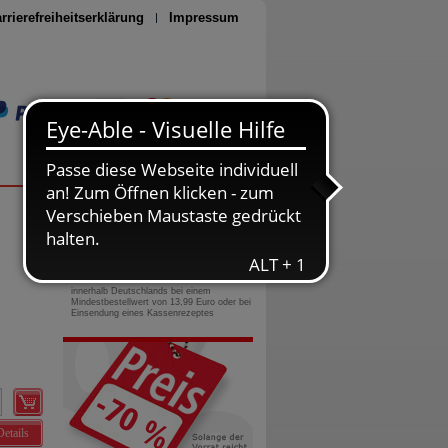
rrierefreiheitserklärung
Impressum
Seite drucken
0800-10 11 422
gebührenfreie Rufnummer
Versandkostenfrei
innerhalb Deutschlands bei einem
Mindestbestellwert von 13,99 Euro oder bei
Einsendung eines Kassenrezeptes
Details