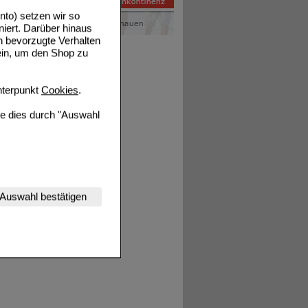
to) setzen wir so
niert. Darüber hinaus
n bevorzugte Verhalten
ein, um den Shop zu
terpunkt
Cookies
.
ie dies durch "Auswahl
nserer Website
Auswahl bestätigen
tet werden kann.
estalten,
rhaltensweisen (z.B.
nisse zugeschrittene
ng unserer Website
uf unserer Website aber