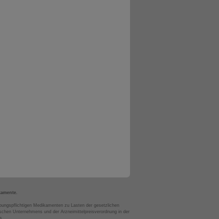
kamente.
bungspflichtigen Medikamenten zu Lasten der gesetzlichen
chen Unternehmens und der Arzneimittelpreisverordnung in der
s.