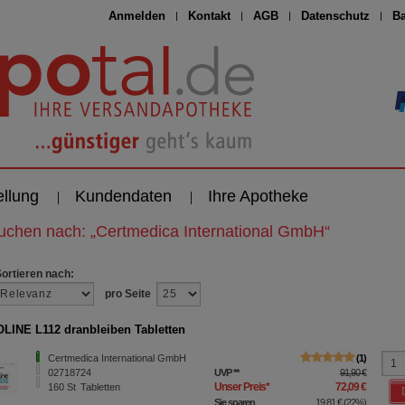
Anmelden
Kontakt
AGB
Datenschutz
Ba
ellung
Kundendaten
Ihre Apotheke
suchen nach:
„
Certmedica International GmbH
“
Sortieren nach:
pro Seite
INE L112 dranbleiben Tabletten
Certmedica International GmbH
1
02718724
UVP
**
91,90 €
Unser Preis
*
72,09 €
160
St
Tabletten
Sie sparen
19,81 €
(
22%
)