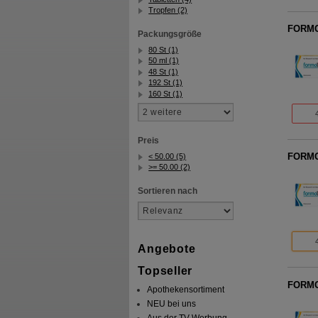
Tropfen (2)
FORMOL
Packungsgröße
80 St (1)
50 ml (1)
48 St (1)
192 St (1)
160 St (1)
Preis
FORMOL
< 50.00 (5)
>= 50.00 (2)
Sortieren nach
Angebote
Topseller
FORMOL
Apothekensortiment
NEU bei uns
Aus der TV-Werbung