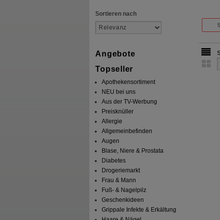
Sortieren nach
Angebote
Topseller
Apothekensortiment
NEU bei uns
Aus der TV-Werbung
Preisknüller
Allergie
Allgemeinbefinden
Augen
Blase, Niere & Prostata
Diabetes
Drogeriemarkt
Frau & Mann
Fuß- & Nagelpilz
Geschenkideen
Grippale Infekte & Erkältung
Haare & Nägel