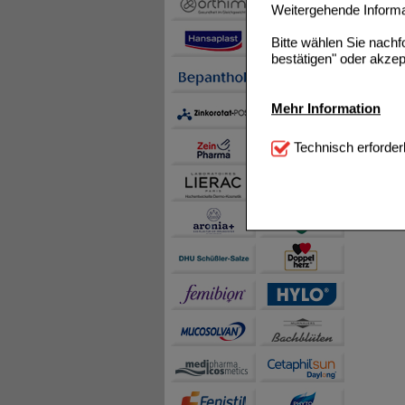
Weitergehende Informat
Bitte wählen Sie nach
bestätigen" oder akzep
Mehr Information
Technisch Notwendi
Technisch erforder
notwendig sind (z.B. N
Komfort:
Diese Cookie
beispielsweise für di
Spracheinstellung) an
Inhalte anzuzeigen un
Statistik & Tracking:
H
sammeln, mit deren Hil
auch die Werbung auf Dr
teilweise an Dritte wi