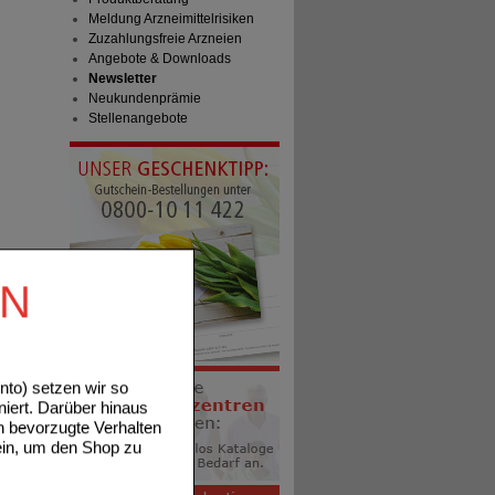
Meldung Arzneimittelrisiken
Zuzahlungsfreie Arzneien
Angebote & Downloads
Newsletter
Neukundenprämie
Stellenangebote
EN
to) setzen wir so
niert. Darüber hinaus
n bevorzugte Verhalten
ein, um den Shop zu