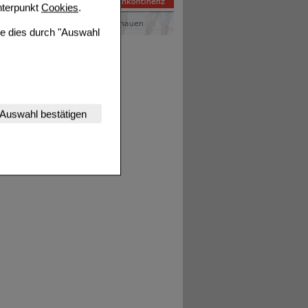
terpunkt
Cookies
.
ie dies durch "Auswahl
nserer Website
Auswahl bestätigen
tet werden kann.
estalten,
rhaltensweisen (z.B.
nisse zugeschrittene
ng unserer Website
uf unserer Website aber
, dass Daten hierfür