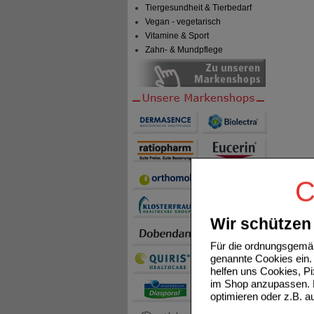
Tiergesundheit & Tierbedarf
Vegan - vegetarisch
Vitamine & Sport
Zahn- & Mundpflege
C
Wir schützen 
Für die ordnungsgemäß
genannte Cookies ein. 
helfen uns Cookies, P
im Shop anzupassen. D
optimieren oder z.B. 