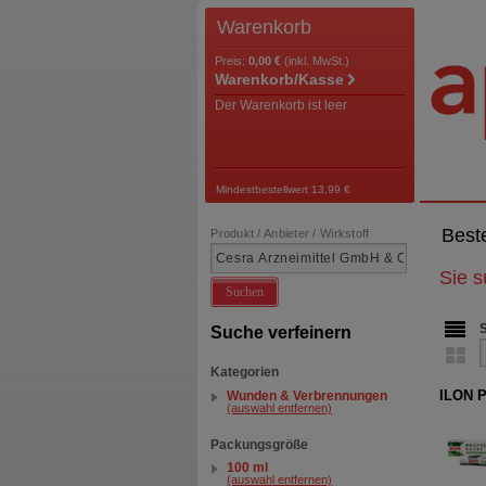
Warenkorb
Preis:
0,00 €
(inkl. MwSt.)
Warenkorb/Kasse
Der Warenkorb ist leer
Mindestbestellwert 13,99 €
Best
Produkt / Anbieter / Wirkstoff
Sie 
Suchen
Suche verfeinern
Kategorien
ILON P
Wunden & Verbrennungen
(auswahl entfernen)
Packungsgröße
100 ml
(auswahl entfernen)