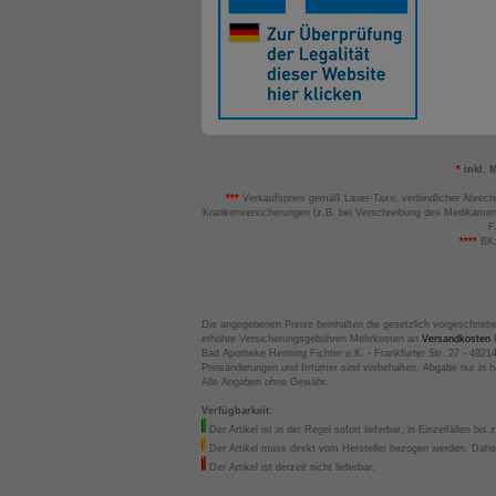
*
inkl. 
***
Verkaufspreis gemäß Lauer-Taxe; verbindlicher Abrech
Krankenversicherungen (z.B. bei Verschreibung des Medikamen
F
****
BK:
Die angegebenen Preise beinhalten die gesetzlich vorgeschrieb
erhöhte Versicherungsgebühren Mehrkosten an
Versandkosten
B
Bad Apotheke Henning Fichter e.K. - Frankfurter Str. 27 - 4921
Preisänderungen und Irrtümer sind vorbehalten. Abgabe nur in 
Alle Angaben ohne Gewähr.
Verfügbarkeit:
Der Artikel ist in der Regel sofort lieferbar, in Einzelfällen bis 
Der Artikel muss direkt vom Hersteller bezogen werden. Daher
Der Artikel ist derzeit nicht lieferbar.