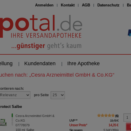
Anmelden
Kontakt
AGB
Datenschutz
Ba
ellung
Kundendaten
Ihre Apotheke
suchen nach:
„
Cesra Arzneimittel GmbH & Co.KG
“
Sortieren nach:
pro Seite
rotect Salbe
Cesra Arzneimittel GmbH &
6
Co.KG
UVP
**
19,49 €
Unser Preis
*
14,35 €
07778079
100
ml
Salbe
Sie sparen
5,14 €
(
26%
)