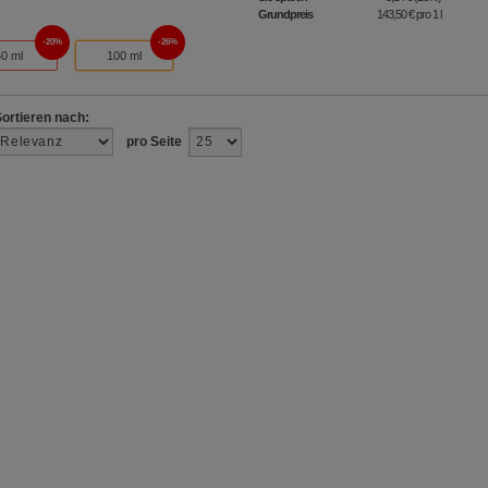
Grundpreis
143,50 €
pro 1 l
20%
26%
50 ml
100 ml
Sortieren nach:
pro Seite