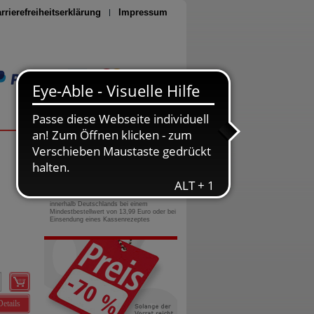
rrierefreiheitserklärung
Impressum
Seite drucken
0800-10 11 422
gebührenfreie Rufnummer
Versandkostenfrei
innerhalb Deutschlands bei einem
Mindestbestellwert von 13,99 Euro oder bei
Einsendung eines Kassenrezeptes
Details