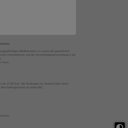
kamente.
bungspflichtigen Medikamenten zu Lasten der gesetzlichen
chen Unternehmens und der Arzneimittelpreisverordnung in der
s.
en muss.
t von 13,99 Euro. Bei Sendungen ins Ausland fallen durch
te Beschaffungskosten an (siehe BK).
ormiert.