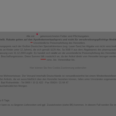
Alle mit
gekennzeichneten Felder sind Pflichtangaben.
MwSt. Rabatte gelten auf den Apothekenverkaufspreis und nicht für verschreibungspflichtige Medi
**
Unverbindliche Preisempfehlung des Herstellers.
nungspreis nach der Großen Deutschen Spezialitätentaxe (sog. Lauer-Taxe) bei Abgabe von nicht verschrei
ts an Kinder unter 12 Jahren), die sich gemäß §129 Abs. 5a SGB V aus dem Abgabepreis des pharmazeutis
assung zum 31.12.2003 ergibt. Es handelt sich
nicht
um die unverbindliche Preisempfehlung des Hersteller
 Beschaffungskosten. Diese Summe fällt zusätzlich an, da der Artikel direkt vom Hersteller bezogen werd
*****
verw. bis: Verwendbar bis.
Hier können Sie Ihre Cookie-Zustimmung widerrufen
ene Mehrwertsteuer. Der Versand innerhalb Deutschlands ist versandkostenfrei bei einem Mindestbestellwer
ei Artikeln, die wir ausschließlich über den Hersteller beziehen können, fallen unter Umständen sogenann
4 Bad Rothenfelde - Tel 0800 / 10 11 422 - Fax 05424 / 21 64 47
haushaltsüblichen Mengen.
zu 6 Tage.
 kann es zu längeren Lieferzeiten und ggf. Zusatzkosten (siehe BK) kommen. In diesem Fall werden Sie inf