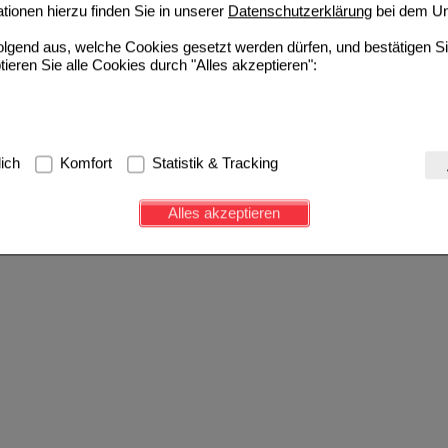
ionen hierzu finden Sie in unserer
Datenschutzerklärung
bei dem Un
folgend aus, welche Cookies gesetzt werden dürfen, und bestätigen S
tieren Sie alle Cookies durch "Alles akzeptieren":
g:
Hierbei handelt es sich um Cookies, die für die Grundfunktionen u
lich
Komfort
Statistik & Tracking
avigation, Warenkorb, Kundenkonto), weshalb auf diese nicht verzich
s werden genutzt um das Einkaufserlebnis noch ansprechender zu g
Alles akzeptieren
e Wiedererkennung des Besuchers oder unsere Seite an bevorzugte Ve
zupassen. Komfort-Cookies ermöglichen es uns auch auf Ihre Bedürf
d unser Partnerprogramm zu betreiben.
ierüber lassen sich Informationen über die Art und Weise der Nutzu
fe wir unsere Website weiter für Sie optimieren können, den Inhalt a
ittseiten möglichst relevant für Sie zu gestalten. Bitte beachten Sie
e z.B. Google oder soziale Medien übertragen werden.