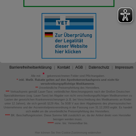
Barrierefreiheitserklärung
Kontakt
AGB
Datenschutz
Impressum
Alle mit
gekennzeichneten Felder sind Pflichtangaben.
*
inkl. MwSt. Rabatte gelten auf den Apothekenverkaufspreis und nicht für
verschreibungspflichtige Medikamente.
**
Unverbindliche Preisempfehlung des Herstellers.
***
Verkaufspreis gemäß Lauer-Taxe; verbindlicher Abrechnungspreis nach der Großen Deutschen
Spezialitätentaxe (sog. Lauer-Taxe) bei Abgabe von nicht verschreibungspflichtigen Medikamenten zu
Lasten der gesetzlichen Krankenversicherungen (z.B. bei Verschreibung des Medikaments an Kinder
unter 12 Jahren), die sich gemäß §129 Abs. 5a SGB V aus dem Abgabepreis des pharmazeutischen
Unternehmens und der Arzneimittelpreisverordnung in der Fassung zum 31.12.2003 ergibt. Es handelt
sich
nicht
um die unverbindliche Preisempfehlung des Herstellers.
****
BK: Beschaffungskosten. Diese Summe fällt zusätzlich an, da der Artikel direkt vom Hersteller
bezogen werden muss.
*****
verw. bis: Verwendbar bis.
Hier können Sie Ihre Cookie-Zustimmung widerrufen