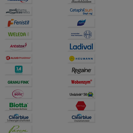
Website weiter für Sie optimieren können, den Inhalt
auf unserer Website aber auch die Werbung auf
Drittseiten möglichst relevant für Sie zu gestalten.
Bitte beachten Sie, dass Daten hierfür teilweise an
Dritte wie z.B. Google oder soziale Medien
übertragen werden.