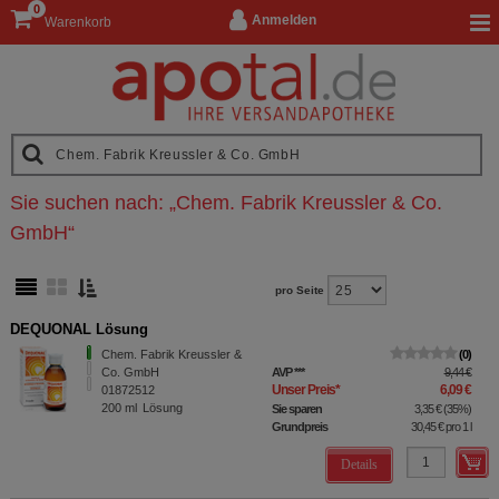
0
Anmelden
Warenkorb
Sie suchen nach:
„
Chem. Fabrik Kreussler & Co.
GmbH
“
pro Seite
DEQUONAL Lösung
Chem. Fabrik Kreussler &
0
Co. GmbH
AVP
***
9,44 €
Unser Preis
*
6,09 €
01872512
200
ml
Lösung
Sie sparen
3,35 €
(
35%
)
Grundpreis
30,45 €
pro 1 l
Details