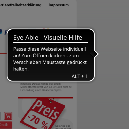
rrierefreiheitserklärung
Impressum
Seite drucken
0800-10 11 422
gebührenfreie Rufnummer
Versandkostenfrei
innerhalb Deutschlands bei einem
Mindestbestellwert von 13,99 Euro oder bei
Einsendung eines Kassenrezeptes
Details