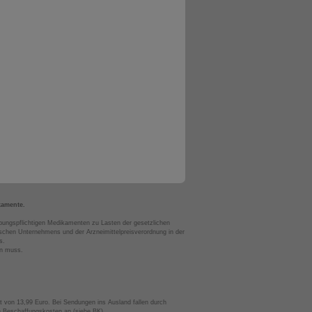
kamente.
bungspflichtigen Medikamenten zu Lasten der gesetzlichen
chen Unternehmens und der Arzneimittelpreisverordnung in der
s.
en muss.
t von 13,99 Euro. Bei Sendungen ins Ausland fallen durch
te Beschaffungskosten an (siehe BK).