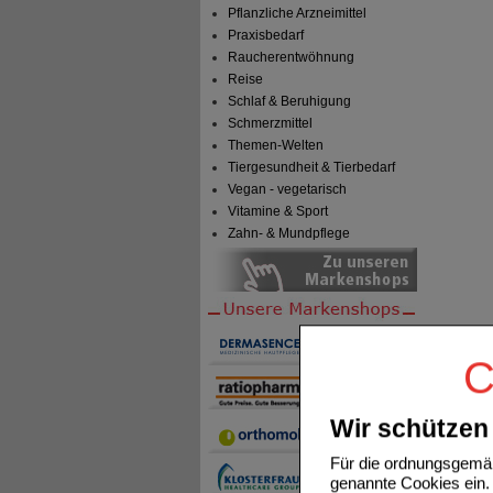
Pflanzliche Arzneimittel
Praxisbedarf
Raucherentwöhnung
Reise
Schlaf & Beruhigung
Schmerzmittel
Themen-Welten
Tiergesundheit & Tierbedarf
Vegan - vegetarisch
Vitamine & Sport
Zahn- & Mundpflege
C
Wir schützen 
Für die ordnungsgemäß
genannte Cookies ein. 