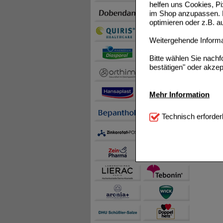
helfen uns Cookies, P
im Shop anzupassen. D
optimieren oder z.B. 
Weitergehende Informat
Bitte wählen Sie nach
bestätigen" oder akzep
Mehr Information
Technisch Notwendi
Technisch erforder
notwendig sind (z.B. N
Komfort:
Diese Cookie
beispielsweise für di
Spracheinstellung) an
Inhalte anzuzeigen un
Statistik & Tracking:
H
sammeln, mit deren Hil
auch die Werbung auf Dr
teilweise an Dritte wi