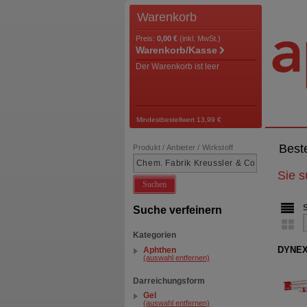
Warenkorb
Preis:
0,00 €
(inkl. MwSt.)
Warenkorb/Kasse
Der Warenkorb ist leer
Mindestbestellwert 13,99 €
Best
Produkt / Anbieter / Wirkstoff
Sie 
Suchen
Suche verfeinern
Kategorien
DYNEX
Aphthen
(auswahl entfernen)
Darreichungsform
Gel
(auswahl entfernen)