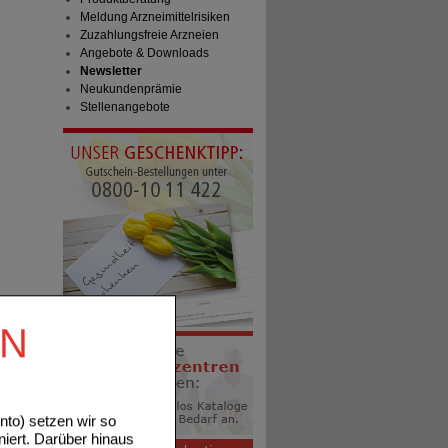
Meldung Arzneimittelrisiken
Zuzahlungsfreie Arzneien
Angebote & Downloads
Newsletter
Neukundenprämie
Stellenangebote
EN
to) setzen wir so
niert. Darüber hinaus