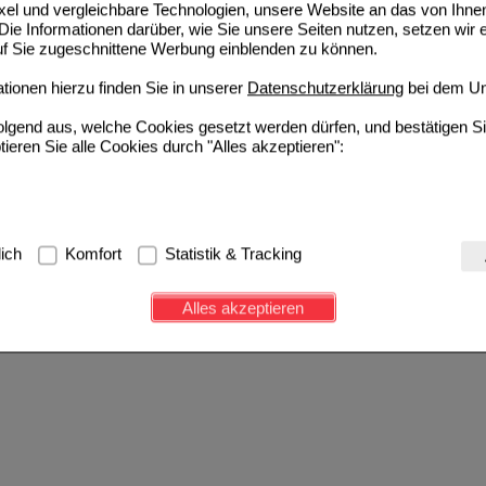
ixel und vergleichbare Technologien, unsere Website an das von Ihne
ie Informationen darüber, wie Sie unsere Seiten nutzen, setzen wir 
auf Sie zugeschnittene Werbung einblenden zu können.
ionen hierzu finden Sie in unserer
Datenschutzerklärung
bei dem Un
folgend aus, welche Cookies gesetzt werden dürfen, und bestätigen S
tieren Sie alle Cookies durch "Alles akzeptieren":
g:
Hierbei handelt es sich um Cookies, die für die Grundfunktionen u
lich
Komfort
Statistik & Tracking
avigation, Warenkorb, Kundenkonto), weshalb auf diese nicht verzich
s werden genutzt um das Einkaufserlebnis noch ansprechender zu g
Alles akzeptieren
e Wiedererkennung des Besuchers oder unsere Seite an bevorzugte Ve
zupassen. Komfort-Cookies ermöglichen es uns auch auf Ihre Bedürf
d unser Partnerprogramm zu betreiben.
ierüber lassen sich Informationen über die Art und Weise der Nutzu
fe wir unsere Website weiter für Sie optimieren können, den Inhalt a
ittseiten möglichst relevant für Sie zu gestalten. Bitte beachten Sie
e z.B. Google oder soziale Medien übertragen werden.