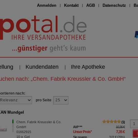
Anmelden
Kontakt
AGB
Datenschutz
Ba
ellung
Kundendaten
Ihre Apotheke
suchen nach:
„
Chem. Fabrik Kreussler & Co. GmbH
“
Sortieren nach:
pro Seite
AN Mundgel
Chem. Fabrik Kreussler & Co.
1
GmbH
AVP
***
10,36 €
Unser Preis
*
7,35 €
01662915
10
g
Gel
Sie sparen
3,01 €
(
29%
)