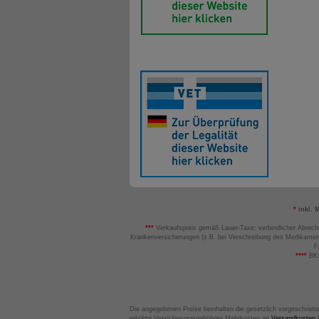
*
inkl. 
***
Verkaufspreis gemäß Lauer-Taxe; verbindlicher Abrech
Krankenversicherungen (z.B. bei Verschreibung des Medikamen
F
****
BK:
Die angegebenen Preise beinhalten die gesetzlich vorgeschrieb
erhöhte Versicherungsgebühren Mehrkosten an
Versandkosten
B