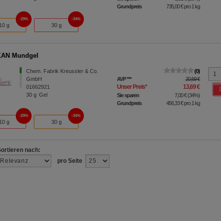
Grundpreis
735,00 €
pro 1 kg
29%
34%
10 g
30 g
AN Mundgel
Chem. Fabrik Kreussler & Co.
0
GmbH
AVP
***
20,69 €
Unser Preis
*
13,69 €
01662921
30
g
Gel
Sie sparen
7,00 €
(
34%
)
Grundpreis
456,33 €
pro 1 kg
29%
34%
10 g
30 g
Sortieren nach:
pro Seite