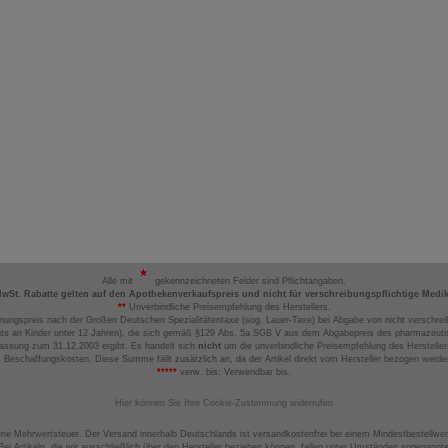
Alle mit
gekennzeichneten Felder sind Pflichtangaben.
MwSt. Rabatte gelten auf den Apothekenverkaufspreis und nicht für verschreibungspflichtige Medi
**
Unverbindliche Preisempfehlung des Herstellers.
nungspreis nach der Großen Deutschen Spezialitätentaxe (sog. Lauer-Taxe) bei Abgabe von nicht verschrei
ts an Kinder unter 12 Jahren), die sich gemäß §129 Abs. 5a SGB V aus dem Abgabepreis des pharmazeutis
assung zum 31.12.2003 ergibt. Es handelt sich
nicht
um die unverbindliche Preisempfehlung des Hersteller
 Beschaffungskosten. Diese Summe fällt zusätzlich an, da der Artikel direkt vom Hersteller bezogen werd
*****
verw. bis: Verwendbar bis.
Hier können Sie Ihre Cookie-Zustimmung widerrufen
ene Mehrwertsteuer. Der Versand innerhalb Deutschlands ist versandkostenfrei bei einem Mindestbestellwer
ei Artikeln, die wir ausschließlich über den Hersteller beziehen können, fallen unter Umständen sogenann