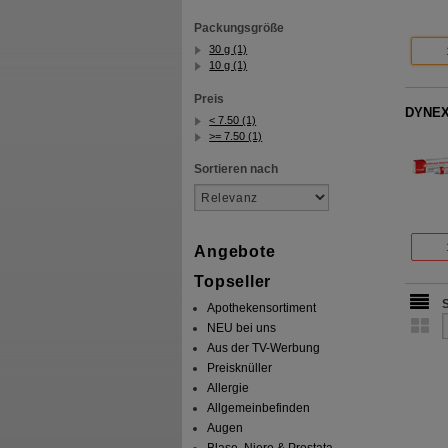
Packungsgröße
30 g (1)
10 g (1)
Preis
DYNEX
< 7.50 (1)
>= 7.50 (1)
Sortieren nach
Angebote
Topseller
Apothekensortiment
NEU bei uns
Aus der TV-Werbung
Preisknüller
Allergie
Allgemeinbefinden
Augen