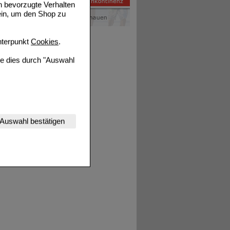
n bevorzugte Verhalten
ein, um den Shop zu
terpunkt
Cookies
.
ie dies durch "Auswahl
nserer Website
Auswahl bestätigen
tet werden kann.
estalten,
rhaltensweisen (z.B.
nisse zugeschrittene
ng unserer Website
uf unserer Website aber
, dass Daten hierfür