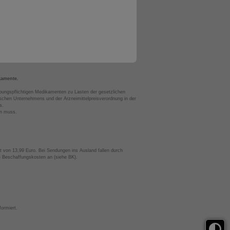
kamente.
bungspflichtigen Medikamenten zu Lasten der gesetzlichen
chen Unternehmens und der Arzneimittelpreisverordnung in der
s.
en muss.
t von 13,99 Euro. Bei Sendungen ins Ausland fallen durch
te Beschaffungskosten an (siehe BK).
ormiert.