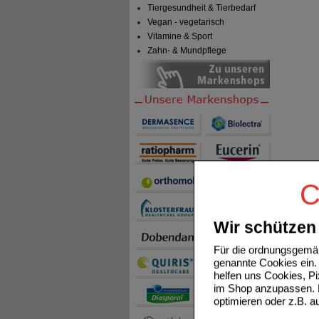
Tiergesundheit & Tierbedarf
Vegan - vegetarisch
Vitamine & Sport
Zahn- & Mundpflege
C
Wir schützen 
Für die ordnungsgemäß
genannte Cookies ein. 
helfen uns Cookies, P
im Shop anzupassen. D
optimieren oder z.B. 