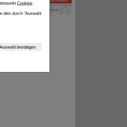
terpunkt
Cookies
.
ie dies durch "Auswahl
nserer Website
Auswahl bestätigen
tet werden kann.
estalten,
rhaltensweisen (z.B.
nisse zugeschrittene
ng unserer Website
uf unserer Website aber
, dass Daten hierfür