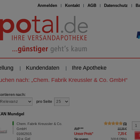
Anmelden
Kontakt
AGB
Datenschutz
Ba
ellung
Kundendaten
Ihre Apotheke
suchen nach:
„
Chem. Fabrik Kreussler & Co. GmbH
“
Sortieren nach:
pro Seite
AN Mundgel
Chem. Fabrik Kreussler & Co.
1
GmbH
AVP
***
10,36 €
Unser Preis
*
7,35 €
01662915
10
g
Gel
Sie sparen
3,01 €
(
29%
)