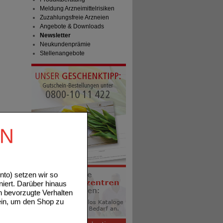
Meldung Arzneimittelrisiken
Zuzahlungsfreie Arzneien
Angebote & Downloads
Newsletter
Neukundenprämie
Stellenangebote
EN
to) setzen wir so
niert. Darüber hinaus
n bevorzugte Verhalten
ein, um den Shop zu