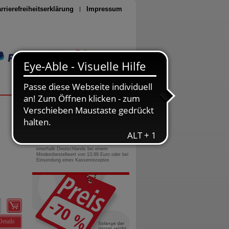
rrierefreiheitserklärung
Impressum
Seite drucken
0800-10 11 422
gebührenfreie Rufnummer
Versandkostenfrei
innerhalb Deutschlands bei einem
Mindestbestellwert von 13,99 Euro oder bei
Einsendung eines Kassenrezeptes
Details