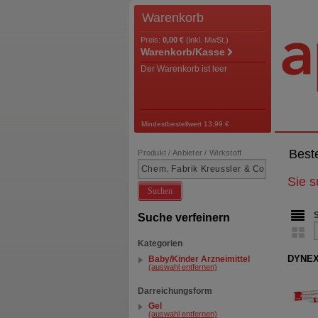
Warenkorb
Preis:
0,00 €
(inkl. MwSt.)
Warenkorb/Kasse
Der Warenkorb ist leer
Mindestbestellwert 13,99 €
Best
Produkt / Anbieter / Wirkstoff
Sie 
Suchen
Suche verfeinern
Kategorien
DYNEX
Baby/Kinder Arzneimittel
(auswahl entfernen)
Darreichungsform
Gel
(auswahl entfernen)