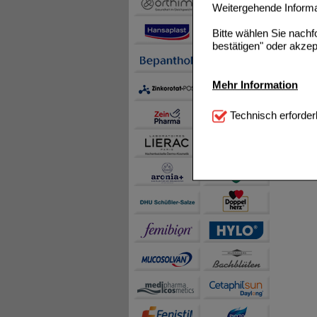
Weitergehende Informat
Bitte wählen Sie nach
bestätigen" oder akzep
Mehr Information
Technisch Notwendi
Technisch erforder
notwendig sind (z.B. N
Komfort:
Diese Cookie
beispielsweise für di
Spracheinstellung) an
Inhalte anzuzeigen un
Statistik & Tracking:
H
sammeln, mit deren Hil
auch die Werbung auf Dr
teilweise an Dritte wi