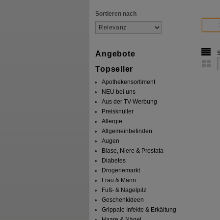
Sortieren nach
Angebote
Topseller
Apothekensortiment
NEU bei uns
Aus der TV-Werbung
Preisknüller
Allergie
Allgemeinbefinden
Augen
Blase, Niere & Prostata
Diabetes
Drogeriemarkt
Frau & Mann
Fuß- & Nagelpilz
Geschenkideen
Grippale Infekte & Erkältung
Haare & Nägel