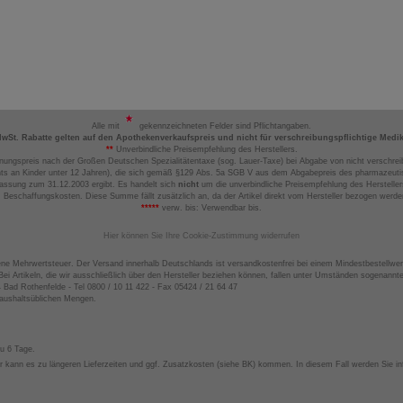
Alle mit
gekennzeichneten Felder sind Pflichtangaben.
MwSt. Rabatte gelten auf den Apothekenverkaufspreis und nicht für verschreibungspflichtige Medi
**
Unverbindliche Preisempfehlung des Herstellers.
nungspreis nach der Großen Deutschen Spezialitätentaxe (sog. Lauer-Taxe) bei Abgabe von nicht verschrei
ts an Kinder unter 12 Jahren), die sich gemäß §129 Abs. 5a SGB V aus dem Abgabepreis des pharmazeutis
assung zum 31.12.2003 ergibt. Es handelt sich
nicht
um die unverbindliche Preisempfehlung des Hersteller
 Beschaffungskosten. Diese Summe fällt zusätzlich an, da der Artikel direkt vom Hersteller bezogen werd
*****
verw. bis: Verwendbar bis.
Hier können Sie Ihre Cookie-Zustimmung widerrufen
ene Mehrwertsteuer. Der Versand innerhalb Deutschlands ist versandkostenfrei bei einem Mindestbestellwer
ei Artikeln, die wir ausschließlich über den Hersteller beziehen können, fallen unter Umständen sogenann
4 Bad Rothenfelde - Tel 0800 / 10 11 422 - Fax 05424 / 21 64 47
haushaltsüblichen Mengen.
zu 6 Tage.
 kann es zu längeren Lieferzeiten und ggf. Zusatzkosten (siehe BK) kommen. In diesem Fall werden Sie inf