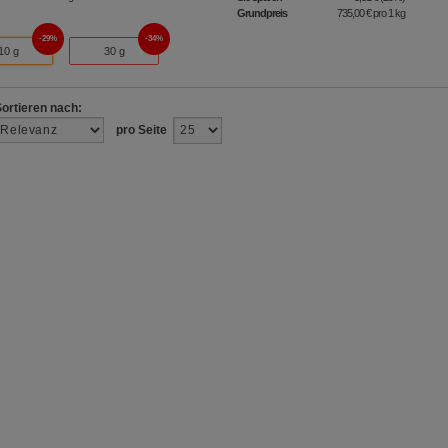
Grundpreis
735,00 €
pro 1 kg
29%
34%
10 g
30 g
Sortieren nach:
pro Seite