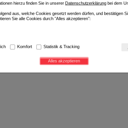
ionen hierzu finden Sie in unserer
Datenschutzerklärung
bei dem Un
folgend aus, welche Cookies gesetzt werden dürfen, und bestätigen S
tieren Sie alle Cookies durch "Alles akzeptieren":
g:
Hierbei handelt es sich um Cookies, die für die Grundfunktionen u
lich
Komfort
Statistik & Tracking
avigation, Warenkorb, Kundenkonto), weshalb auf diese nicht verzich
s werden genutzt um das Einkaufserlebnis noch ansprechender zu g
Alles akzeptieren
e Wiedererkennung des Besuchers oder unsere Seite an bevorzugte Ve
zupassen. Komfort-Cookies ermöglichen es uns auch auf Ihre Bedürf
d unser Partnerprogramm zu betreiben.
ierüber lassen sich Informationen über die Art und Weise der Nutzu
fe wir unsere Website weiter für Sie optimieren können, den Inhalt a
ittseiten möglichst relevant für Sie zu gestalten. Bitte beachten Sie
e z.B. Google oder soziale Medien übertragen werden.