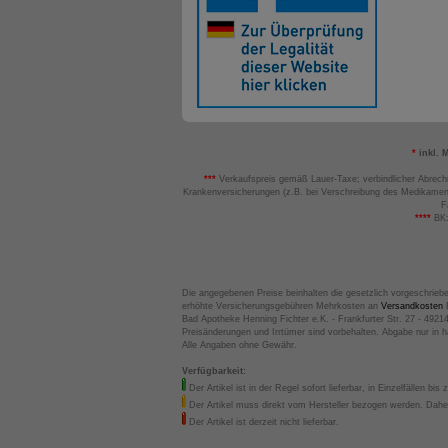
*
inkl. 
***
Verkaufspreis gemäß Lauer-Taxe; verbindlicher Abrech
Krankenversicherungen (z.B. bei Verschreibung des Medikamen
F
****
BK:
Die angegebenen Preise beinhalten die gesetzlich vorgeschrieb
erhöhte Versicherungsgebühren Mehrkosten an
Versandkosten
B
Bad Apotheke Henning Fichter e.K. - Frankfurter Str. 27 - 4921
Preisänderungen und Irrtümer sind vorbehalten. Abgabe nur in 
Alle Angaben ohne Gewähr.
Verfügbarkeit:
Der Artikel ist in der Regel sofort lieferbar, in Einzelfällen bis 
Der Artikel muss direkt vom Hersteller bezogen werden. Daher
Der Artikel ist derzeit nicht lieferbar.