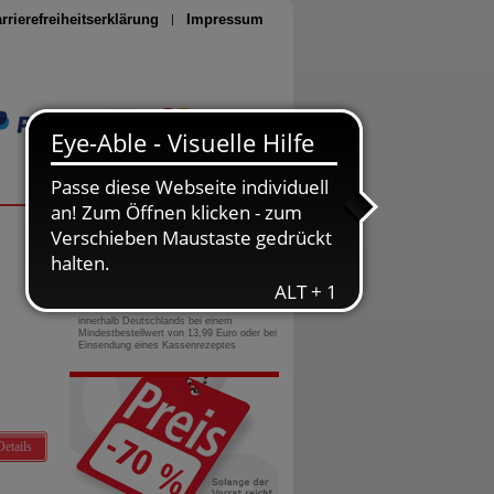
rrierefreiheitserklärung
Impressum
Seite drucken
0800-10 11 422
gebührenfreie Rufnummer
Versandkostenfrei
innerhalb Deutschlands bei einem
Mindestbestellwert von 13,99 Euro oder bei
Einsendung eines Kassenrezeptes
Details