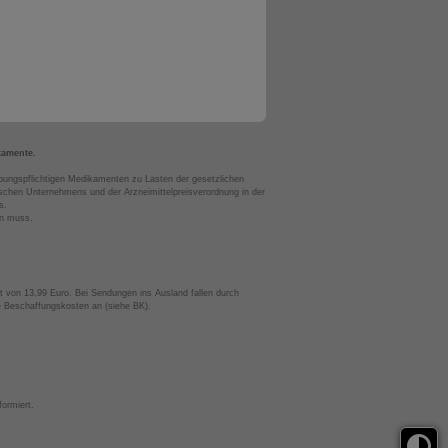
kamente.
bungspflichtigen Medikamenten zu Lasten der gesetzlichen
chen Unternehmens und der Arzneimittelpreisverordnung in der
s.
en muss.
t von 13,99 Euro. Bei Sendungen ins Ausland fallen durch
te Beschaffungskosten an (siehe BK).
ormiert.