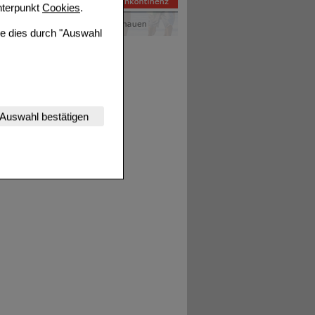
terpunkt
Cookies
.
ie dies durch "Auswahl
nserer Website
Auswahl bestätigen
tet werden kann.
estalten,
rhaltensweisen (z.B.
nisse zugeschrittene
ng unserer Website
uf unserer Website aber
, dass Daten hierfür