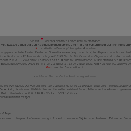
Alle mit
gekennzeichneten Felder sind Pflichtangaben.
MwSt. Rabatte gelten auf den Apothekenverkaufspreis und nicht für verschreibungspflichtige Medi
**
Unverbindliche Preisempfehlung des Herstellers.
nungspreis nach der Großen Deutschen Spezialitätentaxe (sog. Lauer-Taxe) bei Abgabe von nicht verschrei
ts an Kinder unter 12 Jahren), die sich gemäß §129 Abs. 5a SGB V aus dem Abgabepreis des pharmazeutis
assung zum 31.12.2003 ergibt. Es handelt sich
nicht
um die unverbindliche Preisempfehlung des Hersteller
 Beschaffungskosten. Diese Summe fällt zusätzlich an, da der Artikel direkt vom Hersteller bezogen werd
*****
verw. bis: Verwendbar bis.
Hier können Sie Ihre Cookie-Zustimmung widerrufen
ene Mehrwertsteuer. Der Versand innerhalb Deutschlands ist versandkostenfrei bei einem Mindestbestellwer
ei Artikeln, die wir ausschließlich über den Hersteller beziehen können, fallen unter Umständen sogenann
4 Bad Rothenfelde - Tel 0800 / 10 11 422 - Fax 05424 / 21 64 47
haushaltsüblichen Mengen.
zu 6 Tage.
 kann es zu längeren Lieferzeiten und ggf. Zusatzkosten (siehe BK) kommen. In diesem Fall werden Sie inf