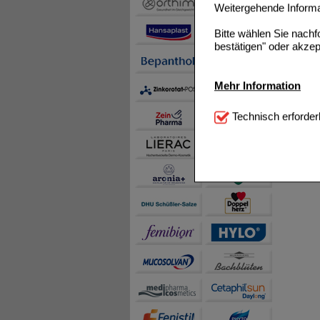
Weitergehende Informat
Bitte wählen Sie nach
bestätigen" oder akzep
Mehr Information
Technisch Notwendi
Technisch erforder
notwendig sind (z.B. N
Komfort:
Diese Cookie
beispielsweise für di
Spracheinstellung) an
Inhalte anzuzeigen un
Statistik & Tracking:
H
sammeln, mit deren Hil
auch die Werbung auf Dr
teilweise an Dritte wi