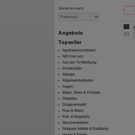
Sortieren nach
Angebote
Topseller
Apothekensortiment
NEU bei uns
Aus der TV-Werbung
Preisknüller
Allergie
Allgemeinbefinden
Augen
Blase, Niere & Prostata
Diabetes
Drogeriemarkt
Frau & Mann
Fuß- & Nagelpilz
Geschenkideen
Grippale Infekte & Erkältung
Haare & Nägel