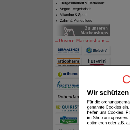
Tiergesundheit & Tierbedarf
Vegan - vegetarisch
Vitamine & Sport
Zahn- & Mundpflege
C
Wir schützen 
Für die ordnungsgemäß
genannte Cookies ein. 
helfen uns Cookies, P
im Shop anzupassen. D
optimieren oder z.B. 