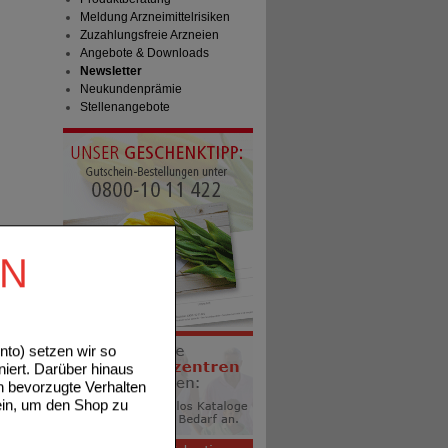
Meldung Arzneimittelrisiken
Zuzahlungsfreie Arzneien
Angebote & Downloads
Newsletter
Neukundenprämie
Stellenangebote
EN
to) setzen wir so
niert. Darüber hinaus
n bevorzugte Verhalten
ein, um den Shop zu