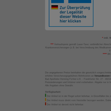
*
inkl. 
***
Verkaufspreis gemäß Lauer-Taxe; verbindlicher Abrech
Krankenversicherungen (z.B. bei Verschreibung des Medikamen
F
****
BK:
Die angegebenen Preise beinhalten die gesetzlich vorgeschrieb
erhöhte Versicherungsgebühren Mehrkosten an
Versandkosten
B
Bad Apotheke Henning Fichter e.K. - Frankfurter Str. 27 - 4921
Preisänderungen und Irrtümer sind vorbehalten. Abgabe nur in 
Alle Angaben ohne Gewähr.
Verfügbarkeit:
Der Artikel ist in der Regel sofort lieferbar, in Einzelfällen bis 
Der Artikel muss direkt vom Hersteller bezogen werden. Daher
Der Artikel ist derzeit nicht lieferbar.