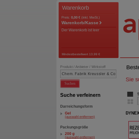
Warenkorb
Preis:
0,00 €
(inkl. MwSt.)
Warenkorb/Kasse
Der Warenkorb ist leer
Mindestbestellwert 13,99 €
Best
Produkt / Anbieter / Wirkstoff
Sie 
Suchen
Suche verfeinern
Darreichungsform
DYNEX
Gel
(auswahl entfernen)
Packungsgröße
200 g
(auswahl entfernen)