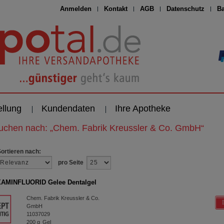
Anmelden
Kontakt
AGB
Datenschutz
Ba
ellung
Kundendaten
Ihre Apotheke
suchen nach:
„
Chem. Fabrik Kreussler & Co. GmbH
“
Sortieren nach:
pro Seite
AMINFLUORID Gelee Dentalgel
Chem. Fabrik Kreussler & Co.
GmbH
11037029
200
g
Gel