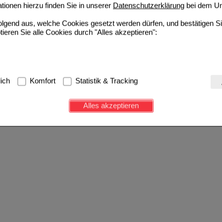
ionen hierzu finden Sie in unserer
Datenschutzerklärung
bei dem Un
folgend aus, welche Cookies gesetzt werden dürfen, und bestätigen S
tieren Sie alle Cookies durch "Alles akzeptieren":
g:
Hierbei handelt es sich um Cookies, die für die Grundfunktionen u
lich
Komfort
Statistik & Tracking
avigation, Warenkorb, Kundenkonto), weshalb auf diese nicht verzich
s werden genutzt um das Einkaufserlebnis noch ansprechender zu g
Alles akzeptieren
e Wiedererkennung des Besuchers oder unsere Seite an bevorzugte Ve
zupassen. Komfort-Cookies ermöglichen es uns auch auf Ihre Bedürf
d unser Partnerprogramm zu betreiben.
ierüber lassen sich Informationen über die Art und Weise der Nutzu
fe wir unsere Website weiter für Sie optimieren können, den Inhalt a
ittseiten möglichst relevant für Sie zu gestalten. Bitte beachten Sie
e z.B. Google oder soziale Medien übertragen werden.