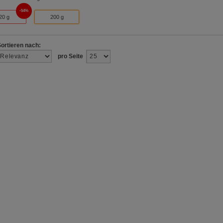
54%
20 g
200 g
Sortieren nach:
pro Seite