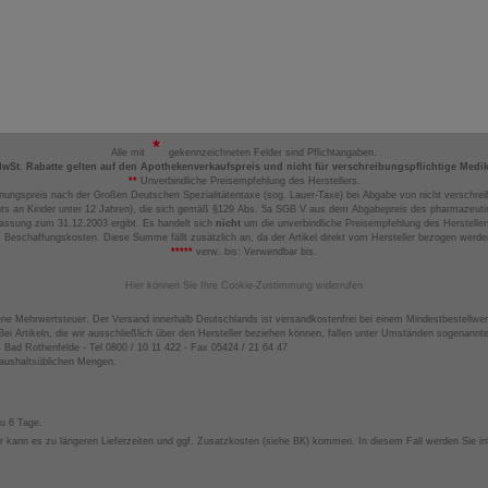
Alle mit
gekennzeichneten Felder sind Pflichtangaben.
MwSt. Rabatte gelten auf den Apothekenverkaufspreis und nicht für verschreibungspflichtige Medi
**
Unverbindliche Preisempfehlung des Herstellers.
nungspreis nach der Großen Deutschen Spezialitätentaxe (sog. Lauer-Taxe) bei Abgabe von nicht verschrei
ts an Kinder unter 12 Jahren), die sich gemäß §129 Abs. 5a SGB V aus dem Abgabepreis des pharmazeutis
assung zum 31.12.2003 ergibt. Es handelt sich
nicht
um die unverbindliche Preisempfehlung des Hersteller
 Beschaffungskosten. Diese Summe fällt zusätzlich an, da der Artikel direkt vom Hersteller bezogen werd
*****
verw. bis: Verwendbar bis.
Hier können Sie Ihre Cookie-Zustimmung widerrufen
ene Mehrwertsteuer. Der Versand innerhalb Deutschlands ist versandkostenfrei bei einem Mindestbestellwer
ei Artikeln, die wir ausschließlich über den Hersteller beziehen können, fallen unter Umständen sogenann
4 Bad Rothenfelde - Tel 0800 / 10 11 422 - Fax 05424 / 21 64 47
haushaltsüblichen Mengen.
zu 6 Tage.
 kann es zu längeren Lieferzeiten und ggf. Zusatzkosten (siehe BK) kommen. In diesem Fall werden Sie inf