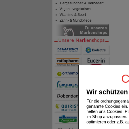
Tiergesundheit & Tierbedarf
Vegan - vegetarisch
Vitamine & Sport
Zahn- & Mundpflege
C
Wir schützen 
Für die ordnungsgemäß
genannte Cookies ein. 
helfen uns Cookies, P
im Shop anzupassen. D
optimieren oder z.B. 