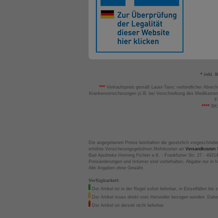
*
inkl. 
***
Verkaufspreis gemäß Lauer-Taxe; verbindlicher Abrech
Krankenversicherungen (z.B. bei Verschreibung des Medikamen
F
****
BK:
Die angegebenen Preise beinhalten die gesetzlich vorgeschrieb
erhöhte Versicherungsgebühren Mehrkosten an
Versandkosten
B
Bad Apotheke Henning Fichter e.K. - Frankfurter Str. 27 - 4921
Preisänderungen und Irrtümer sind vorbehalten. Abgabe nur in 
Alle Angaben ohne Gewähr.
Verfügbarkeit:
Der Artikel ist in der Regel sofort lieferbar, in Einzelfällen bis 
Der Artikel muss direkt vom Hersteller bezogen werden. Daher
Der Artikel ist derzeit nicht lieferbar.