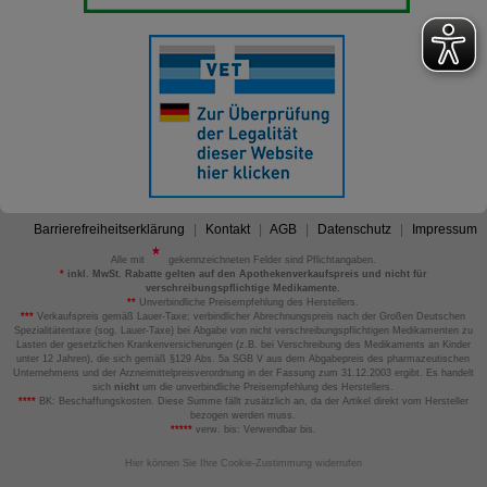
Barrierefreiheitserklärung
Kontakt
AGB
Datenschutz
Impressum
Alle mit
gekennzeichneten Felder sind Pflichtangaben.
*
inkl. MwSt. Rabatte gelten auf den Apothekenverkaufspreis und nicht für
verschreibungspflichtige Medikamente.
**
Unverbindliche Preisempfehlung des Herstellers.
***
Verkaufspreis gemäß Lauer-Taxe; verbindlicher Abrechnungspreis nach der Großen Deutschen
Spezialitätentaxe (sog. Lauer-Taxe) bei Abgabe von nicht verschreibungspflichtigen Medikamenten zu
Lasten der gesetzlichen Krankenversicherungen (z.B. bei Verschreibung des Medikaments an Kinder
unter 12 Jahren), die sich gemäß §129 Abs. 5a SGB V aus dem Abgabepreis des pharmazeutischen
Unternehmens und der Arzneimittelpreisverordnung in der Fassung zum 31.12.2003 ergibt. Es handelt
sich
nicht
um die unverbindliche Preisempfehlung des Herstellers.
****
BK: Beschaffungskosten. Diese Summe fällt zusätzlich an, da der Artikel direkt vom Hersteller
bezogen werden muss.
*****
verw. bis: Verwendbar bis.
Hier können Sie Ihre Cookie-Zustimmung widerrufen