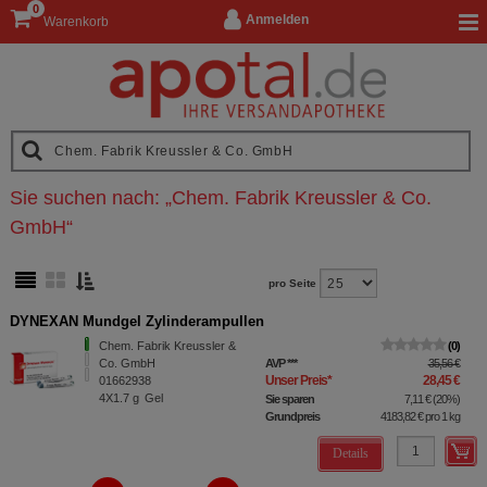
0
Anmelden
Warenkorb
Sie suchen nach:
„
Chem. Fabrik Kreussler & Co.
GmbH
“
pro Seite
DYNEXAN Mundgel Zylinderampullen
Chem. Fabrik Kreussler &
0
Co. GmbH
AVP
***
35,56 €
Unser Preis
*
28,45 €
01662938
4X1.7
g
Gel
Sie sparen
7,11 €
(
20%
)
Grundpreis
4183,82 €
pro 1 kg
Details