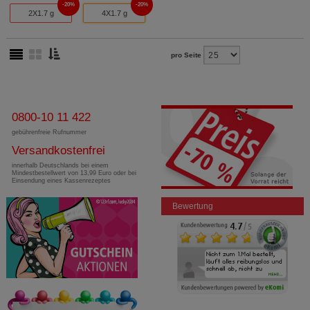
20%
20%
2X1.7 g
4X1.7 g
pro Seite
0800-10 11 422
gebührenfreie Rufnummer
Versandkostenfrei
innerhalb Deutschlands bei einem
Mindestbestellwert von 13,99 Euro oder bei
Einsendung eines Kassenrezeptes
Bewertung