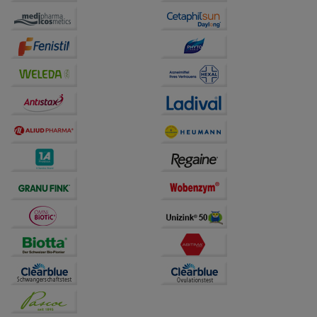
Website weiter für Sie optimieren können, den Inhalt
auf unserer Website aber auch die Werbung auf
Drittseiten möglichst relevant für Sie zu gestalten.
Bitte beachten Sie, dass Daten hierfür teilweise an
Dritte wie z.B. Google oder soziale Medien
übertragen werden.