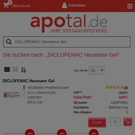
0
Anmelden
Warenkorb
Sie suchen nach:
„
DICLOFENAC Heumann Gel
“
pro Seite
DICLOFENAC Heumann Gel
HEUMANN PHARMA GmbH
2
& Co. Generica KG
UVP
**
19,92 €
Unser Preis
*
8,09 €
10097874
200
g
Gel
Sie sparen
11,83 €
(
59%
)
Grundpreis
40,45 €
pro 1 kg
Max. Abgabe:
5
Details
60%
60%
59%