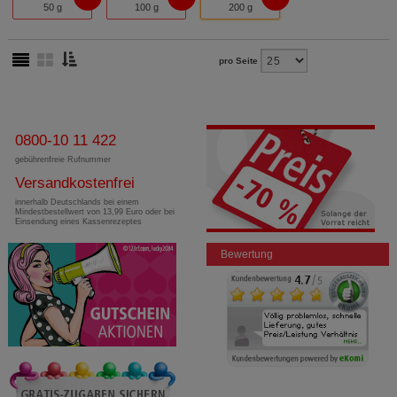
50 g
100 g
200 g
pro Seite
0800-10 11 422
gebührenfreie Rufnummer
Versandkostenfrei
innerhalb Deutschlands bei einem
Mindestbestellwert von 13,99 Euro oder bei
Einsendung eines Kassenrezeptes
Bewertung