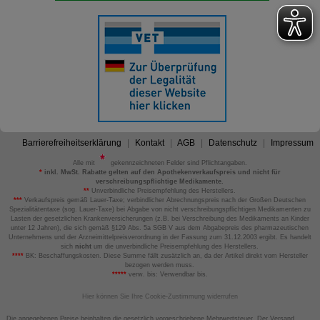
Barrierefreiheitserklärung
Kontakt
AGB
Datenschutz
Impressum
Alle mit
gekennzeichneten Felder sind Pflichtangaben.
*
inkl. MwSt. Rabatte gelten auf den Apothekenverkaufspreis und nicht für
verschreibungspflichtige Medikamente.
**
Unverbindliche Preisempfehlung des Herstellers.
***
Verkaufspreis gemäß Lauer-Taxe; verbindlicher Abrechnungspreis nach der Großen Deutschen
Spezialitätentaxe (sog. Lauer-Taxe) bei Abgabe von nicht verschreibungspflichtigen Medikamenten zu
Lasten der gesetzlichen Krankenversicherungen (z.B. bei Verschreibung des Medikaments an Kinder
unter 12 Jahren), die sich gemäß §129 Abs. 5a SGB V aus dem Abgabepreis des pharmazeutischen
Unternehmens und der Arzneimittelpreisverordnung in der Fassung zum 31.12.2003 ergibt. Es handelt
sich
nicht
um die unverbindliche Preisempfehlung des Herstellers.
****
BK: Beschaffungskosten. Diese Summe fällt zusätzlich an, da der Artikel direkt vom Hersteller
bezogen werden muss.
*****
verw. bis: Verwendbar bis.
Hier können Sie Ihre Cookie-Zustimmung widerrufen
Die angegebenen Preise beinhalten die gesetzlich vorgeschriebene Mehrwertsteuer. Der Versand