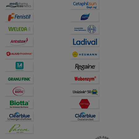
Website weiter für Sie optimieren können, den Inhalt
auf unserer Website aber auch die Werbung auf
Drittseiten möglichst relevant für Sie zu gestalten.
Bitte beachten Sie, dass Daten hierfür teilweise an
Dritte wie z.B. Google oder soziale Medien
übertragen werden.