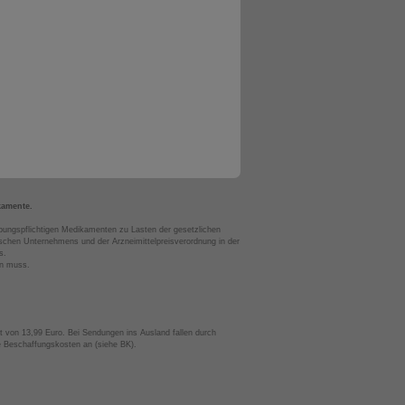
kamente.
bungspflichtigen Medikamenten zu Lasten der gesetzlichen
chen Unternehmens und der Arzneimittelpreisverordnung in der
s.
en muss.
t von 13,99 Euro. Bei Sendungen ins Ausland fallen durch
te Beschaffungskosten an (siehe BK).