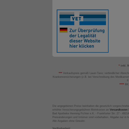
*
inkl. 
***
Verkaufspreis gemäß Lauer-Taxe; verbindlicher Abrech
Krankenversicherungen (z.B. bei Verschreibung des Medikamen
F
****
BK:
Die angegebenen Preise beinhalten die gesetzlich vorgeschrieb
erhöhte Versicherungsgebühren Mehrkosten an
Versandkosten
B
Bad Apotheke Henning Fichter e.K. - Frankfurter Str. 27 - 4921
Preisänderungen und Irrtümer sind vorbehalten. Abgabe nur in 
Alle Angaben ohne Gewähr.
Verfügbarkeit: