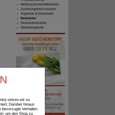
Meldung Arzneimittelrisiken
Zuzahlungsfreie Arzneien
Angebote & Downloads
Newsletter
Neukundenprämie
Stellenangebote
EN
to) setzen wir so
niert. Darüber hinaus
n bevorzugte Verhalten
ein, um den Shop zu