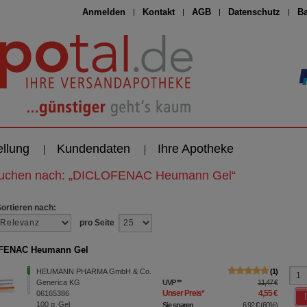
Anmelden
Kontakt
AGB
Datenschutz
Ba
ellung
Kundendaten
Ihre Apotheke
suchen nach:
„
DICLOFENAC Heumann Gel
“
Sortieren nach:
pro Seite
FENAC Heumann Gel
HEUMANN PHARMA GmbH & Co.
1
Generica KG
UVP
**
11,47 €
Unser Preis
*
4,55 €
06165386
100
g
Gel
Sie sparen
6,92 €
(
60%
)