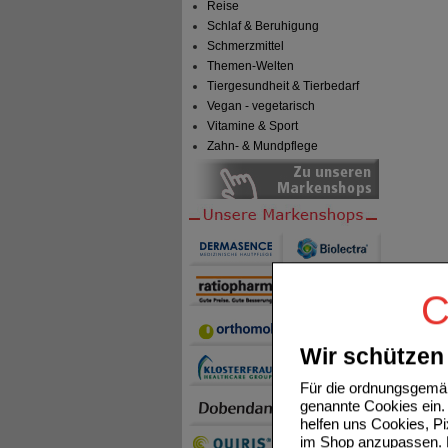
Reise
Schlaf & Beruhigung
Schmerzmittel
Themen-Welten
Tiergesundheit & Tierbedarf
Vegan - vegetarisch
Vitamine & Sport
Zahn- & Mundpflege
C
Wir schützen 
Für die ordnungsgemäß
genannte Cookies ein. 
helfen uns Cookies, P
im Shop anzupassen. D