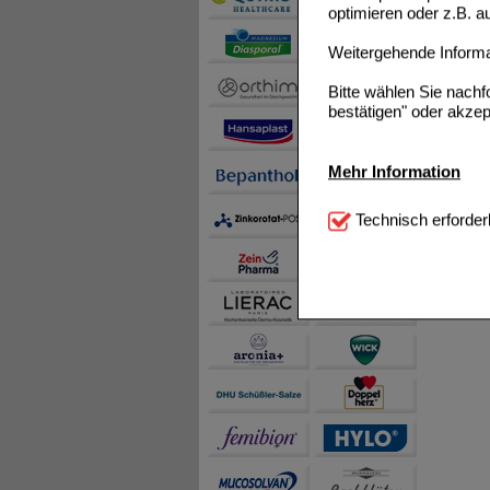
optimieren oder z.B. 
Weitergehende Informat
Bitte wählen Sie nach
bestätigen" oder akzep
Mehr Information
Technisch Notwendi
Technisch erforder
notwendig sind (z.B. N
Komfort:
Diese Cookie
beispielsweise für di
Spracheinstellung) an
Inhalte anzuzeigen un
Statistik & Tracking:
H
sammeln, mit deren Hil
auch die Werbung auf Dr
teilweise an Dritte wi