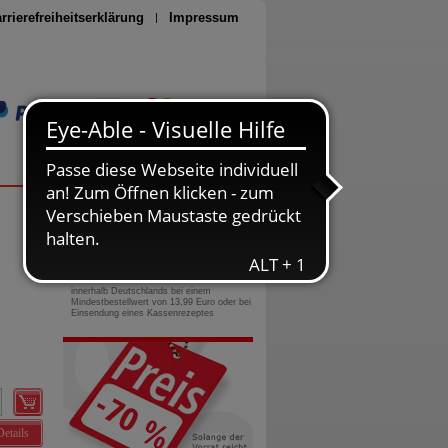
rrierefreiheitserklärung
Impressum
Seite drucken
0800-10 11 422
gebührenfreie Rufnummer
Versandkostenfrei
innerhalb Deutschlands bei einem
Mindestbestellwert von 13,99 Euro oder bei
Einsendung eines Kassenrezeptes
Details