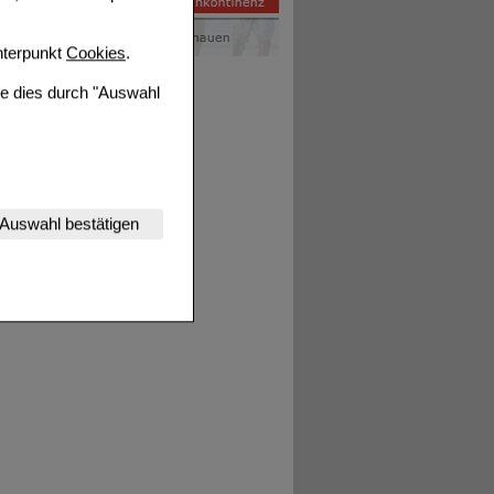
terpunkt
Cookies
.
ie dies durch "Auswahl
nserer Website
Auswahl bestätigen
tet werden kann.
estalten,
rhaltensweisen (z.B.
nisse zugeschrittene
ng unserer Website
uf unserer Website aber
, dass Daten hierfür