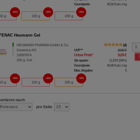
Grundpreis
45,50 €
pro 1 kg
60%
60%
59%
50 g
100 g
200 g
FENAC Heumann Gel
HEUMANN PHARMA GmbH & Co.
2
Generica KG
UVP
**
19,92 €
Unser Preis
*
8,09 €
10097874
200
g
Gel
Sie sparen
11,83 €
(
59%
)
Grundpreis
40,45 €
pro 1 kg
Max. Abgabe:
5
60%
60%
59%
50 g
100 g
200 g
Sortieren nach:
pro Seite