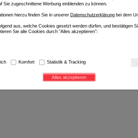
auf Sie zugeschnittene Werbung einblenden zu können.
ionen hierzu finden Sie in unserer
Datenschutzerklärung
bei dem Un
folgend aus, welche Cookies gesetzt werden dürfen, und bestätigen S
tieren Sie alle Cookies durch "Alles akzeptieren":
g:
Hierbei handelt es sich um Cookies, die für die Grundfunktionen u
lich
Komfort
Statistik & Tracking
avigation, Warenkorb, Kundenkonto), weshalb auf diese nicht verzich
s werden genutzt um das Einkaufserlebnis noch ansprechender zu g
Alles akzeptieren
e Wiedererkennung des Besuchers oder unsere Seite an bevorzugte Ve
zupassen. Komfort-Cookies ermöglichen es uns auch auf Ihre Bedürf
d unser Partnerprogramm zu betreiben.
ierüber lassen sich Informationen über die Art und Weise der Nutzu
fe wir unsere Website weiter für Sie optimieren können, den Inhalt a
ittseiten möglichst relevant für Sie zu gestalten. Bitte beachten Sie
e z.B. Google oder soziale Medien übertragen werden.