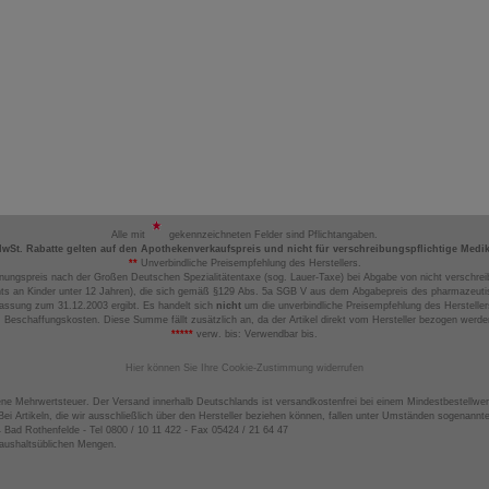
Alle mit
gekennzeichneten Felder sind Pflichtangaben.
MwSt. Rabatte gelten auf den Apothekenverkaufspreis und nicht für verschreibungspflichtige Medi
**
Unverbindliche Preisempfehlung des Herstellers.
nungspreis nach der Großen Deutschen Spezialitätentaxe (sog. Lauer-Taxe) bei Abgabe von nicht verschrei
ts an Kinder unter 12 Jahren), die sich gemäß §129 Abs. 5a SGB V aus dem Abgabepreis des pharmazeutis
assung zum 31.12.2003 ergibt. Es handelt sich
nicht
um die unverbindliche Preisempfehlung des Hersteller
 Beschaffungskosten. Diese Summe fällt zusätzlich an, da der Artikel direkt vom Hersteller bezogen werd
*****
verw. bis: Verwendbar bis.
Hier können Sie Ihre Cookie-Zustimmung widerrufen
ene Mehrwertsteuer. Der Versand innerhalb Deutschlands ist versandkostenfrei bei einem Mindestbestellwer
ei Artikeln, die wir ausschließlich über den Hersteller beziehen können, fallen unter Umständen sogenann
4 Bad Rothenfelde - Tel 0800 / 10 11 422 - Fax 05424 / 21 64 47
haushaltsüblichen Mengen.