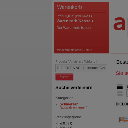
Warenkorb
Preis:
0,00 €
(inkl. MwSt.)
Warenkorb/Kasse
Der Warenkorb ist leer
Mindestbestellwert 13,99 €
Best
Produkt / Anbieter / Wirkstoff
Sie 
Suchen
Suche verfeinern
Kategorien
DICLO
Schmerzen
(auswahl entfernen)
Packungsgröße
200 g (1)
100 g (1)