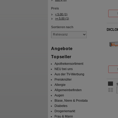
Preis
< 5.00 (1)
>= 5.00 (1)
Sortieren nach
DICLO
Angebote
Topseller
Apothekensortiment
NEU bei uns
Aus der TV-Werbung
Preisknüller
Allergie
Allgemeinbefinden
Augen
Blase, Niere & Prostata
Diabetes
Drogeriemarkt
Frau & Mann