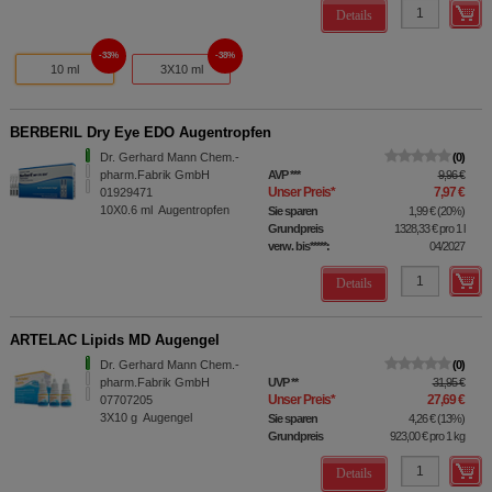
Details
33%
38%
10 ml
3X10 ml
BERBERIL Dry Eye EDO Augentropfen
Dr. Gerhard Mann Chem.-
0
pharm.Fabrik GmbH
AVP
***
9,96 €
Unser Preis
*
7,97 €
01929471
10X0.6
ml
Augentropfen
Sie sparen
1,99 €
(
20%
)
Grundpreis
1328,33 €
pro 1 l
verw. bis*****:
04/2027
Details
ARTELAC Lipids MD Augengel
Dr. Gerhard Mann Chem.-
0
pharm.Fabrik GmbH
UVP
**
31,95 €
Unser Preis
*
27,69 €
07707205
3X10
g
Augengel
Sie sparen
4,26 €
(
13%
)
Grundpreis
923,00 €
pro 1 kg
Details