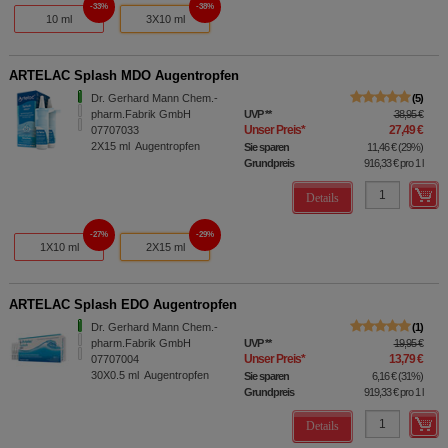
33%
38%
10 ml
3X10 ml
ARTELAC Splash MDO Augentropfen
Dr. Gerhard Mann Chem.-
5
pharm.Fabrik GmbH
UVP
**
38,95 €
Unser Preis
*
27,49 €
07707033
2X15
ml
Augentropfen
Sie sparen
11,46 €
(
29%
)
Grundpreis
916,33 €
pro 1 l
Details
27%
29%
1X10 ml
2X15 ml
ARTELAC Splash EDO Augentropfen
Dr. Gerhard Mann Chem.-
1
pharm.Fabrik GmbH
UVP
**
19,95 €
Unser Preis
*
13,79 €
07707004
30X0.5
ml
Augentropfen
Sie sparen
6,16 €
(
31%
)
Grundpreis
919,33 €
pro 1 l
Details