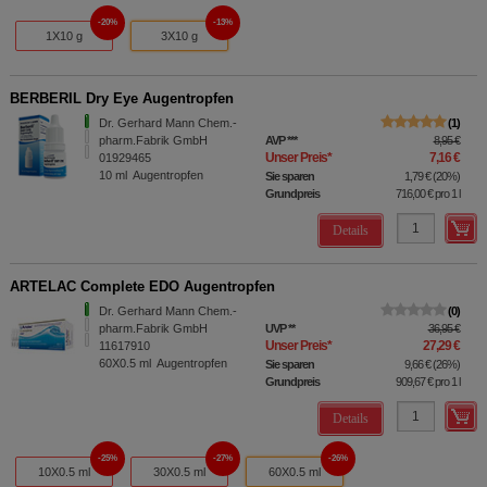
20%
13%
1X10 g
3X10 g
BERBERIL Dry Eye Augentropfen
Dr. Gerhard Mann Chem.-
1
pharm.Fabrik GmbH
AVP
***
8,95 €
Unser Preis
*
7,16 €
01929465
10
ml
Augentropfen
Sie sparen
1,79 €
(
20%
)
Grundpreis
716,00 €
pro 1 l
Details
ARTELAC Complete EDO Augentropfen
Dr. Gerhard Mann Chem.-
0
pharm.Fabrik GmbH
UVP
**
36,95 €
Unser Preis
*
27,29 €
11617910
60X0.5
ml
Augentropfen
Sie sparen
9,66 €
(
26%
)
Grundpreis
909,67 €
pro 1 l
Details
25%
27%
26%
10X0.5 ml
30X0.5 ml
60X0.5 ml