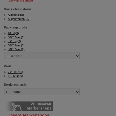
(auswahl entfernen)
Darreichungsform
Augengel (8)
Augentropfen (17)
Packungsgröße
10 ml (3)
60X0.5 ml (2)
3X10 g (2)
30X0.6 ml (2)
30X0.5 ml (2)
Preis
< 25.00 (16)
>= 25.00 (9)
Sortieren nach