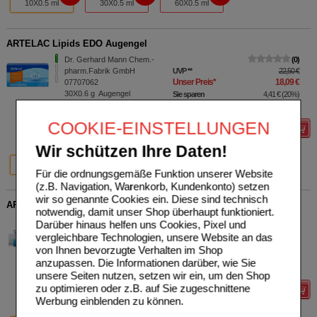
10X0.5 ml
30X0.5 ml
60X0.5 ml
ARTELAC Lipids EDO Augengel
Dr. Gerhard Mann Chem.-
0
pharm.Fabrik GmbH
UVP
**
22,50 €
Unser Preis
*
18,09 €
07707062
30X0.6
g
Augengel
Sie sparen
4,41 €
(
20%
)
Grundpreis
1005,00 €
pro 1 kg
COOKIE-EINSTELLUNGEN
Details
Wir schützen Ihre Daten!
20%
24%
30X0.6 g
120X0.6 g
Für die ordnungsgemäße Funktion unserer Website
(z.B. Navigation, Warenkorb, Kundenkonto) setzen
wir so genannte Cookies ein. Diese sind technisch
ARTELAC EDO Augentropfen
notwendig, damit unser Shop überhaupt funktioniert.
Dr. Gerhard Mann Chem.-
0
Darüber hinaus helfen uns Cookies, Pixel und
pharm.Fabrik GmbH
UVP
**
9,50 €
vergleichbare Technologien, unsere Website an das
Unser Preis
*
5,89 €
02726184
von Ihnen bevorzugte Verhalten im Shop
10X0.6
ml
Augentropfen
Sie sparen
3,61 €
(
38%
)
anzupassen. Die Informationen darüber, wie Sie
Grundpreis
981,67 €
pro 1 l
unsere Seiten nutzen, setzen wir ein, um den Shop
zu optimieren oder z.B. auf Sie zugeschnittene
Details
Werbung einblenden zu können.