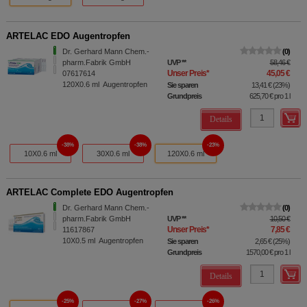
ARTELAC EDO Augentropfen
Dr. Gerhard Mann Chem.-
0
pharm.Fabrik GmbH
UVP
**
58,46 €
Unser Preis
*
45,05 €
07617614
120X0.6
ml
Augentropfen
Sie sparen
13,41 €
(
23%
)
Grundpreis
625,70 €
pro 1 l
Details
38%
38%
23%
10X0.6 ml
30X0.6 ml
120X0.6 ml
ARTELAC Complete EDO Augentropfen
Dr. Gerhard Mann Chem.-
0
pharm.Fabrik GmbH
UVP
**
10,50 €
Unser Preis
*
7,85 €
11617867
10X0.5
ml
Augentropfen
Sie sparen
2,65 €
(
25%
)
Grundpreis
1570,00 €
pro 1 l
Details
25%
27%
26%