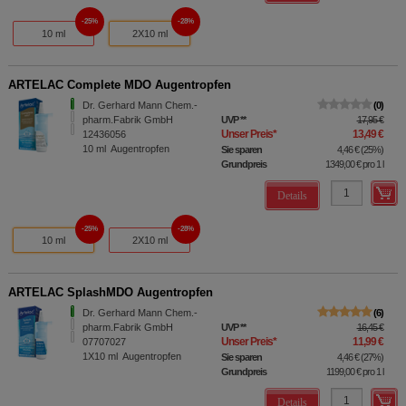
25%
28%
10 ml
2X10 ml
ARTELAC Complete MDO Augentropfen
Dr. Gerhard Mann Chem.-
0
pharm.Fabrik GmbH
UVP
**
17,95 €
Unser Preis
*
13,49 €
12436056
10
ml
Augentropfen
Sie sparen
4,46 €
(
25%
)
Grundpreis
1349,00 €
pro 1 l
Details
25%
28%
10 ml
2X10 ml
ARTELAC SplashMDO Augentropfen
Dr. Gerhard Mann Chem.-
6
pharm.Fabrik GmbH
UVP
**
16,45 €
Unser Preis
*
11,99 €
07707027
1X10
ml
Augentropfen
Sie sparen
4,46 €
(
27%
)
Grundpreis
1199,00 €
pro 1 l
Details