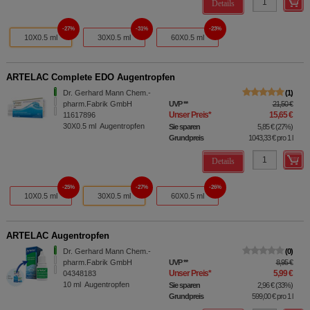
Details
27%
31%
23%
10X0.5 ml
30X0.5 ml
60X0.5 ml
ARTELAC Complete EDO Augentropfen
Dr. Gerhard Mann Chem.-
1
pharm.Fabrik GmbH
UVP
**
21,50 €
Unser Preis
*
15,65 €
11617896
30X0.5
ml
Augentropfen
Sie sparen
5,85 €
(
27%
)
Grundpreis
1043,33 €
pro 1 l
Details
25%
27%
26%
10X0.5 ml
30X0.5 ml
60X0.5 ml
ARTELAC Augentropfen
Dr. Gerhard Mann Chem.-
0
pharm.Fabrik GmbH
UVP
**
8,95 €
Unser Preis
*
5,99 €
04348183
10
ml
Augentropfen
Sie sparen
2,96 €
(
33%
)
Grundpreis
599,00 €
pro 1 l