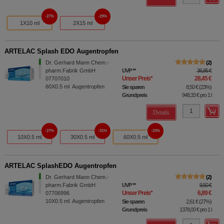
27%
29%
1X10 ml
2X15 ml
ARTELAC Splash EDO Augentropfen
Dr. Gerhard Mann Chem.-
2
pharm.Fabrik GmbH
UVP
**
36,95 €
Unser Preis
*
28,45 €
07707010
60X0.5
ml
Augentropfen
Sie sparen
8,50 €
(
23%
)
Grundpreis
948,33 €
pro 1 l
Details
27%
31%
23%
10X0.5 ml
30X0.5 ml
60X0.5 ml
ARTELAC SplashEDO Augentropfen
Dr. Gerhard Mann Chem.-
2
pharm.Fabrik GmbH
UVP
**
9,50 €
Unser Preis
*
6,89 €
07706996
10X0.5
ml
Augentropfen
Sie sparen
2,61 €
(
27%
)
Grundpreis
1378,00 €
pro 1 l