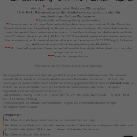
Barrierefreiheitserklärung
Kontakt
AGB
Datenschutz
Impressum
Alle mit
gekennzeichneten Felder sind Pflichtangaben.
*
inkl. MwSt. Rabatte gelten auf den Apothekenverkaufspreis und nicht für
verschreibungspflichtige Medikamente.
**
Unverbindliche Preisempfehlung des Herstellers.
***
Verkaufspreis gemäß Lauer-Taxe; verbindlicher Abrechnungspreis nach der Großen Deutschen
Spezialitätentaxe (sog. Lauer-Taxe) bei Abgabe von nicht verschreibungspflichtigen Medikamenten zu
Lasten der gesetzlichen Krankenversicherungen (z.B. bei Verschreibung des Medikaments an Kinder
unter 12 Jahren), die sich gemäß §129 Abs. 5a SGB V aus dem Abgabepreis des pharmazeutischen
Unternehmens und der Arzneimittelpreisverordnung in der Fassung zum 31.12.2003 ergibt. Es handelt
sich
nicht
um die unverbindliche Preisempfehlung des Herstellers.
****
BK: Beschaffungskosten. Diese Summe fällt zusätzlich an, da der Artikel direkt vom Hersteller
bezogen werden muss.
*****
verw. bis: Verwendbar bis.
Hier können Sie Ihre Cookie-Zustimmung widerrufen
Die angegebenen Preise beinhalten die gesetzlich vorgeschriebene Mehrwertsteuer. Der Versand
innerhalb Deutschlands ist versandkostenfrei bei einem Mindestbestellwert von 13,99 Euro. Bei
Sendungen ins Ausland fallen durch erhöhte Versicherungsgebühren Mehrkosten an
Versandkosten
Bei
Artikeln, die wir ausschließlich über den Hersteller beziehen können, fallen unter Umständen
sogenannte Beschaffungskosten an (siehe BK).
Bad Apotheke Henning Fichter e.K. - Frankfurter Str. 27 - 49214 Bad Rothenfelde - Tel 0800 / 10 11
422 - Fax 05424 / 21 64 47
Preisänderungen und Irrtümer sind vorbehalten. Abgabe nur in haushaltsüblichen Mengen.
Alle Angaben ohne Gewähr.
Verfügbarkeit:
Der Artikel ist in der Regel sofort lieferbar, in Einzelfällen bis zu 6 Tage.
Der Artikel muss direkt vom Hersteller bezogen werden. Daher kann es zu längeren Lieferzeiten und
ggf. Zusatzkosten (siehe BK) kommen. In diesem Fall werden Sie informiert.
Der Artikel ist derzeit nicht lieferbar.