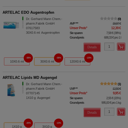
ARTELAC EDO Augentropfen
Dr. Gerhard Mann Chem.-
0
pharm.Fabrik GmbH
AVP
***
19,97 €
Unser Preis
*
12,39 €
07617583
30X0.6
ml
Augentropfen
Sie sparen
7,58 €
(
38%
)
Grundpreis
688,33 €
pro 1 l
Details
38%
38%
23%
10X0.6 ml
30X0.6 ml
120X0.6 ml
ARTELAC Lipids MD Augengel
Dr. Gerhard Mann Chem.-
1
pharm.Fabrik GmbH
UVP
**
12,50 €
Unser Preis
*
9,95 €
07707145
1X10
g
Augengel
Sie sparen
2,55 €
(
20%
)
Grundpreis
995,00 €
pro 1 kg
Details
20%
13%
1X10 g
3X10 g