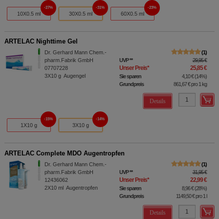
27%
31%
23%
10X0.5 ml
30X0.5 ml
60X0.5 ml
ARTELAC Nighttime Gel
Dr. Gerhard Mann Chem.-
1
pharm.Fabrik GmbH
UVP
**
29,95 €
Unser Preis
*
25,85 €
07707228
3X10
g
Augengel
Sie sparen
4,10 €
(
14%
)
Grundpreis
861,67 €
pro 1 kg
Details
15%
14%
1X10 g
3X10 g
ARTELAC Complete MDO Augentropfen
Dr. Gerhard Mann Chem.-
1
pharm.Fabrik GmbH
UVP
**
31,95 €
Unser Preis
*
22,99 €
12436062
2X10
ml
Augentropfen
Sie sparen
8,96 €
(
28%
)
Grundpreis
1149,50 €
pro 1 l
Details