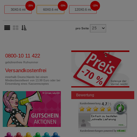
20%
33%
22%
30X0.6 ml
60X0.6 ml
120X0.6 ml
pro Seite
0800-10 11 422
gebührenfreie Rufnummer
Versandkostenfrei
innerhalb Deutschlands bei einem
Mindestbestellwert von 13,99 Euro oder bei
Einsendung eines Kassenrezeptes
Bewertung