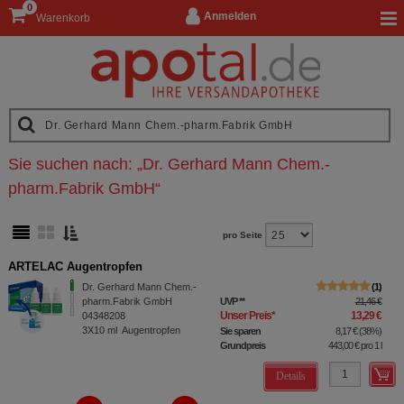
0
Anmelden
Warenkorb
Sie suchen nach:
„
Dr. Gerhard Mann Chem.-
pharm.Fabrik GmbH
“
pro Seite
ARTELAC Augentropfen
Dr. Gerhard Mann Chem.-
1
pharm.Fabrik GmbH
UVP
**
21,46 €
Unser Preis
*
13,29 €
04348208
3X10
ml
Augentropfen
Sie sparen
8,17 €
(
38%
)
Grundpreis
443,00 €
pro 1 l
Details