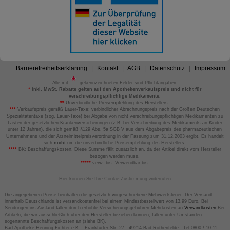
Barrierefreiheitserklärung
Kontakt
AGB
Datenschutz
Impressum
Alle mit
gekennzeichneten Felder sind Pflichtangaben.
*
inkl. MwSt. Rabatte gelten auf den Apothekenverkaufspreis und nicht für
verschreibungspflichtige Medikamente.
**
Unverbindliche Preisempfehlung des Herstellers.
***
Verkaufspreis gemäß Lauer-Taxe; verbindlicher Abrechnungspreis nach der Großen Deutschen
Spezialitätentaxe (sog. Lauer-Taxe) bei Abgabe von nicht verschreibungspflichtigen Medikamenten zu
Lasten der gesetzlichen Krankenversicherungen (z.B. bei Verschreibung des Medikaments an Kinder
unter 12 Jahren), die sich gemäß §129 Abs. 5a SGB V aus dem Abgabepreis des pharmazeutischen
Unternehmens und der Arzneimittelpreisverordnung in der Fassung zum 31.12.2003 ergibt. Es handelt
sich
nicht
um die unverbindliche Preisempfehlung des Herstellers.
****
BK: Beschaffungskosten. Diese Summe fällt zusätzlich an, da der Artikel direkt vom Hersteller
bezogen werden muss.
*****
verw. bis: Verwendbar bis.
Hier können Sie Ihre Cookie-Zustimmung widerrufen
Die angegebenen Preise beinhalten die gesetzlich vorgeschriebene Mehrwertsteuer. Der Versand
innerhalb Deutschlands ist versandkostenfrei bei einem Mindestbestellwert von 13,99 Euro. Bei
Sendungen ins Ausland fallen durch erhöhte Versicherungsgebühren Mehrkosten an
Versandkosten
Bei
Artikeln, die wir ausschließlich über den Hersteller beziehen können, fallen unter Umständen
sogenannte Beschaffungskosten an (siehe BK).
Bad Apotheke Henning Fichter e.K. - Frankfurter Str. 27 - 49214 Bad Rothenfelde - Tel 0800 / 10 11