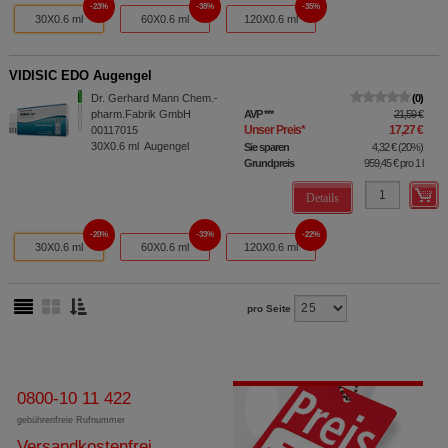
23%
38%
35%
30X0.6 ml
60X0.6 ml
120X0.6 ml
VIDISIC EDO Augengel
Dr. Gerhard Mann Chem.-
0
pharm.Fabrik GmbH
AVP
***
21,59 €
Unser Preis
*
17,27 €
00117015
30X0.6
ml
Augengel
Sie sparen
4,32 €
(
20%
)
Grundpreis
959,45 €
pro 1 l
Details
20%
33%
22%
30X0.6 ml
60X0.6 ml
120X0.6 ml
pro Seite
0800-10 11 422
gebührenfreie Rufnummer
Versandkostenfrei