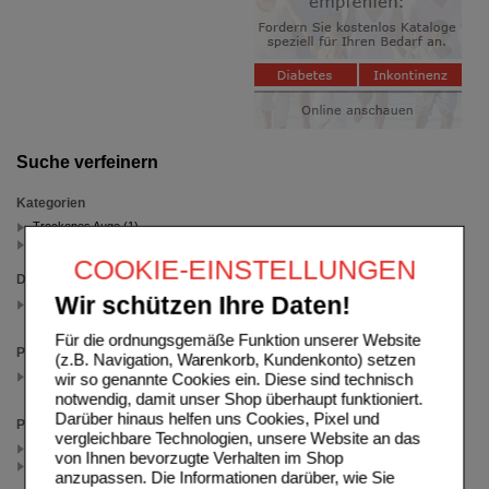
Suche verfeinern
Kategorien
Trockenes Auge (1)
Salben & Gel (1)
COOKIE-EINSTELLUNGEN
Darreichungsform
Wir schützen Ihre Daten!
Augengel
(auswahl entfernen)
Für die ordnungsgemäße Funktion unserer Website
Packungsgröße
(z.B. Navigation, Warenkorb, Kundenkonto) setzen
30X0.6 ml
wir so genannte Cookies ein. Diese sind technisch
(auswahl entfernen)
notwendig, damit unser Shop überhaupt funktioniert.
Darüber hinaus helfen uns Cookies, Pixel und
Preis
vergleichbare Technologien, unsere Website an das
< 17.50 (1)
von Ihnen bevorzugte Verhalten im Shop
>= 17.50 (1)
anzupassen. Die Informationen darüber, wie Sie