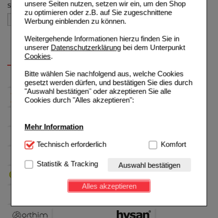
unsere Seiten nutzen, setzen wir ein, um den Shop
Sortieren nach
zu optimieren oder z.B. auf Sie zugeschnittene
Werbung einblenden zu können.
Weitergehende Informationen hierzu finden Sie in
unserer
Datenschutzerklärung
bei dem Unterpunkt
Cookies
.
Bitte wählen Sie nachfolgend aus, welche Cookies
gesetzt werden dürfen, und bestätigen Sie dies durch
"Auswahl bestätigen" oder akzeptieren Sie alle
Cookies durch "Alles akzeptieren":
Mehr Information
Technisch Notwendig:
Technisch erforderlich
Hierbei handelt es sich um
Komfort
Cookies, die für die Grundfunktionen unserer
Website notwendig sind (z.B. Navigation, Warenkorb,
Statistik & Tracking
Auswahl bestätigen
Kundenkonto), weshalb auf diese nicht verzichtet
werden kann.
Alles akzeptieren
Komfort:
Diese Cookies werden genutzt um das
Einkaufserlebnis noch ansprechender zu gestalten,
beispielsweise für die Wiedererkennung des