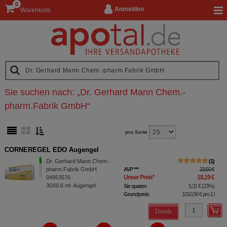
0
Anmelden
Warenkorb
Sie suchen nach:
„
Dr. Gerhard Mann Chem.-
pharm.Fabrik GmbH
“
pro Seite
CORNEREGEL EDO Augengel
Dr. Gerhard Mann Chem.-
1
pharm.Fabrik GmbH
AVP
***
23,50 €
Unser Preis
*
18,19 €
04953576
30X0.6
ml
Augengel
Sie sparen
5,31 €
(
23%
)
Grundpreis
1010,56 €
pro 1 l
Details