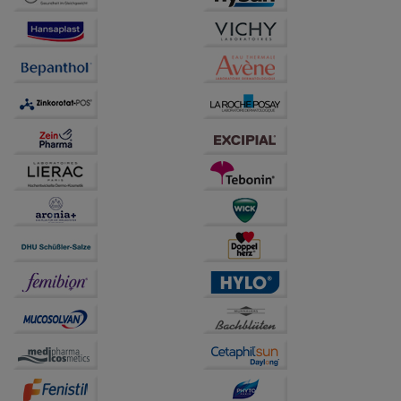
Besuchers oder unsere Seite an bevorzugte
Verhaltensweisen (z.B. Spracheinstellung)
anzupassen. Komfort-Cookies ermöglichen es uns
auch auf Ihre Bedürfnisse zugeschrittene Inhalte
anzuzeigen und unser Partnerprogramm zu
betreiben.
Statistik & Tracking:
Hierüber lassen sich
Informationen über die Art und Weise der Nutzung
unserer Website sammeln, mit deren Hilfe wir unsere
Website weiter für Sie optimieren können, den Inhalt
auf unserer Website aber auch die Werbung auf
Drittseiten möglichst relevant für Sie zu gestalten.
Bitte beachten Sie, dass Daten hierfür teilweise an
Dritte wie z.B. Google oder soziale Medien
übertragen werden.