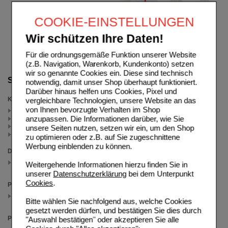
COOKIE-EINSTELLUNGEN
Wir schützen Ihre Daten!
Für die ordnungsgemäße Funktion unserer Website
(z.B. Navigation, Warenkorb, Kundenkonto) setzen
wir so genannte Cookies ein. Diese sind technisch
Suche verfeinern
notwendig, damit unser Shop überhaupt funktioniert.
Darüber hinaus helfen uns Cookies, Pixel und
Kategorien
vergleichbare Technologien, unsere Website an das
von Ihnen bevorzugte Verhalten im Shop
Trockenes Auge (2)
anzupassen. Die Informationen darüber, wie Sie
trockenes Auge & Tränenersatz (1)
Gereiztes Auge (1)
unsere Seiten nutzen, setzen wir ein, um den Shop
Salben & Gel (1)
zu optimieren oder z.B. auf Sie zugeschnittene
Werbung einblenden zu können.
Darreichungsform
Augengel
Weitergehende Informationen hierzu finden Sie in
(auswahl entfernen)
unserer
Datenschutzerklärung
bei dem Unterpunkt
Cookies
.
Packungsgröße
3X10 g
Bitte wählen Sie nachfolgend aus, welche Cookies
(auswahl entfernen)
gesetzt werden dürfen, und bestätigen Sie dies durch
Preis
"Auswahl bestätigen" oder akzeptieren Sie alle