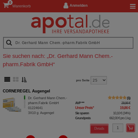
0
Anmelden
Warenkorb
Sie suchen nach:
„
Dr. Gerhard Mann Chem.-
pharm.Fabrik GmbH
“
pro Seite
CORNEREGEL Augengel
Dr. Gerhard Mann Chem.-
1
pharm.Fabrik GmbH
AVP
***
29,96 €
Unser Preis
*
19,86 €
01224641
3X10
g
Augengel
Sie sparen
10,10 €
(
34%
)
Grundpreis
662,00 €
pro 1 kg
Details