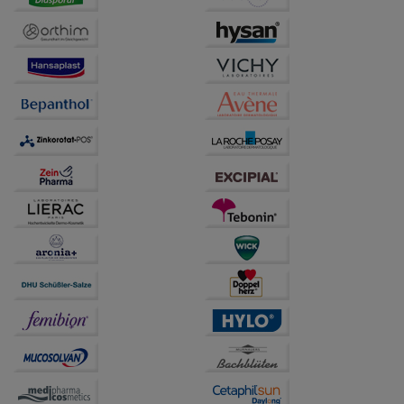
auf unserer Website aber auch die Werbung auf
Drittseiten möglichst relevant für Sie zu gestalten.
Bitte beachten Sie, dass Daten hierfür teilweise an
Dritte wie z.B. Google oder soziale Medien
übertragen werden.