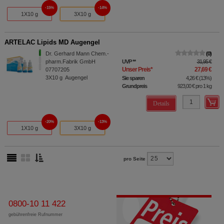
15%
14%
1X10 g
3X10 g
ARTELAC Lipids MD Augengel
Dr. Gerhard Mann Chem.-
0
pharm.Fabrik GmbH
UVP
**
31,95 €
Unser Preis
*
27,69 €
07707205
3X10
g
Augengel
Sie sparen
4,26 €
(
13%
)
Grundpreis
923,00 €
pro 1 kg
Details
20%
13%
1X10 g
3X10 g
pro Seite
0800-10 11 422
gebührenfreie Rufnummer