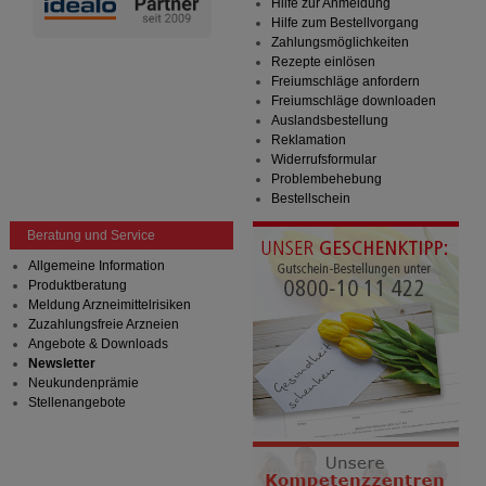
Hilfe zur Anmeldung
Hilfe zum Bestellvorgang
Zahlungsmöglichkeiten
Rezepte einlösen
Freiumschläge anfordern
Freiumschläge downloaden
Auslandsbestellung
Reklamation
Widerrufsformular
Problembehebung
Bestellschein
Beratung und Service
Allgemeine Information
Produktberatung
Meldung Arzneimittelrisiken
Zuzahlungsfreie Arzneien
Angebote & Downloads
Newsletter
Neukundenprämie
Stellenangebote