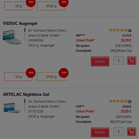
20%
34%
10 g
3X10 g
VIDISIC Augengel
Dr. Gerhard Mann Chem.-
1
pharm.Fabrik GmbH
AVP
***
24,70 €
Unser Preis
*
16,39 €
03099559
3X10
g
Augengel
Sie sparen
8,31 €
(
34%
)
Grundpreis
546,33 €
pro 1 kg
Details
35%
34%
10 g
3X10 g
ARTELAC Nighttime Gel
Dr. Gerhard Mann Chem.-
1
pharm.Fabrik GmbH
UVP
**
29,95 €
Unser Preis
*
25,85 €
07707228
3X10
g
Augengel
Sie sparen
4,10 €
(
14%
)
Grundpreis
861,67 €
pro 1 kg
Details