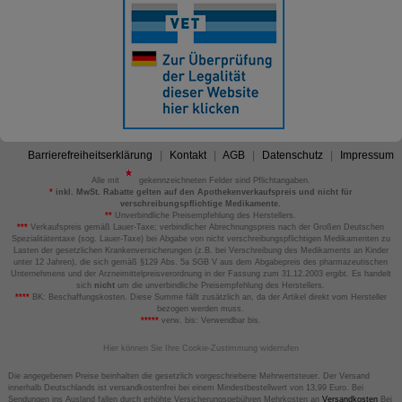
Barrierefreiheitserklärung
Kontakt
AGB
Datenschutz
Impressum
Alle mit
gekennzeichneten Felder sind Pflichtangaben.
*
inkl. MwSt. Rabatte gelten auf den Apothekenverkaufspreis und nicht für
verschreibungspflichtige Medikamente.
**
Unverbindliche Preisempfehlung des Herstellers.
***
Verkaufspreis gemäß Lauer-Taxe; verbindlicher Abrechnungspreis nach der Großen Deutschen
Spezialitätentaxe (sog. Lauer-Taxe) bei Abgabe von nicht verschreibungspflichtigen Medikamenten zu
Lasten der gesetzlichen Krankenversicherungen (z.B. bei Verschreibung des Medikaments an Kinder
unter 12 Jahren), die sich gemäß §129 Abs. 5a SGB V aus dem Abgabepreis des pharmazeutischen
Unternehmens und der Arzneimittelpreisverordnung in der Fassung zum 31.12.2003 ergibt. Es handelt
sich
nicht
um die unverbindliche Preisempfehlung des Herstellers.
****
BK: Beschaffungskosten. Diese Summe fällt zusätzlich an, da der Artikel direkt vom Hersteller
bezogen werden muss.
*****
verw. bis: Verwendbar bis.
Hier können Sie Ihre Cookie-Zustimmung widerrufen
Die angegebenen Preise beinhalten die gesetzlich vorgeschriebene Mehrwertsteuer. Der Versand
innerhalb Deutschlands ist versandkostenfrei bei einem Mindestbestellwert von 13,99 Euro. Bei
Sendungen ins Ausland fallen durch erhöhte Versicherungsgebühren Mehrkosten an
Versandkosten
Bei