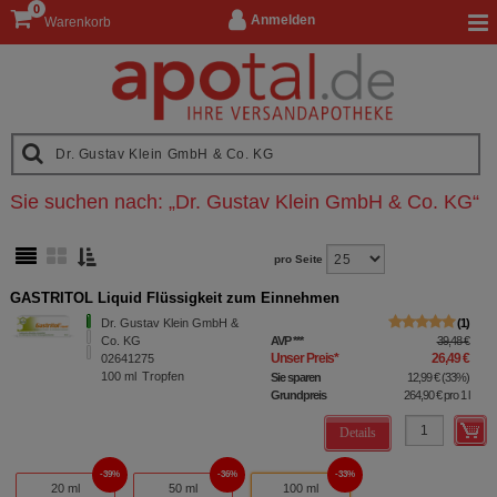
0
Anmelden
Warenkorb
Sie suchen nach:
„
Dr. Gustav Klein GmbH & Co. KG
“
pro Seite
GASTRITOL Liquid Flüssigkeit zum Einnehmen
Dr. Gustav Klein GmbH &
1
Co. KG
AVP
***
39,48 €
Unser Preis
*
26,49 €
02641275
100
ml
Tropfen
Sie sparen
12,99 €
(
33%
)
Grundpreis
264,90 €
pro 1 l
Details
39%
36%
33%
20 ml
50 ml
100 ml