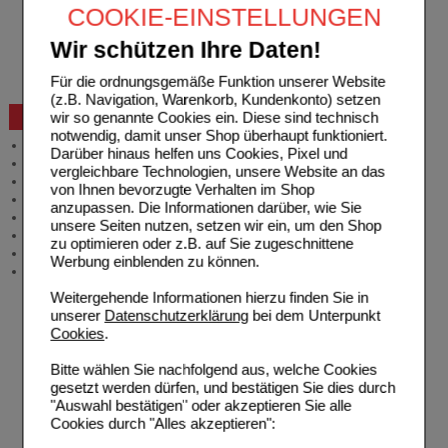
COOKIE-EINSTELLUNGEN
Auslandsbestellung
Reklamation
Wir schützen Ihre Daten!
Widerrufsformular
Problembehebung
Für die ordnungsgemäße Funktion unserer Website
Bestellschein
(z.B. Navigation, Warenkorb, Kundenkonto) setzen
wir so genannte Cookies ein. Diese sind technisch
Beratung und Service
notwendig, damit unser Shop überhaupt funktioniert.
Allgemeine Information
Darüber hinaus helfen uns Cookies, Pixel und
Produktberatung
vergleichbare Technologien, unsere Website an das
Meldung Arzneimittelrisiken
von Ihnen bevorzugte Verhalten im Shop
Zuzahlungsfreie Arzneien
anzupassen. Die Informationen darüber, wie Sie
Angebote & Downloads
unsere Seiten nutzen, setzen wir ein, um den Shop
Newsletter
zu optimieren oder z.B. auf Sie zugeschnittene
Neukundenprämie
Werbung einblenden zu können.
Stellenangebote
Weitergehende Informationen hierzu finden Sie in
unserer
Datenschutzerklärung
bei dem Unterpunkt
Cookies
.
Bitte wählen Sie nachfolgend aus, welche Cookies
gesetzt werden dürfen, und bestätigen Sie dies durch
"Auswahl bestätigen" oder akzeptieren Sie alle
Cookies durch "Alles akzeptieren":