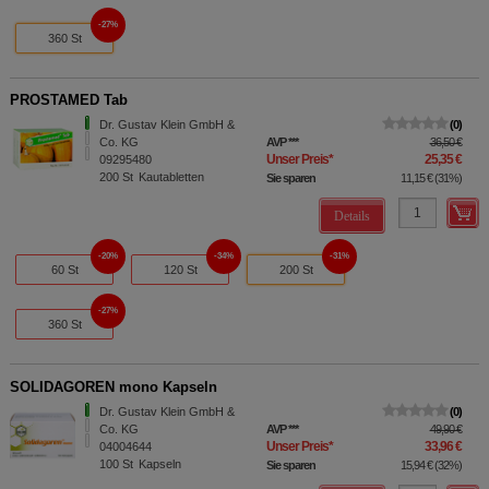
27%
360 St
PROSTAMED Tab
Dr. Gustav Klein GmbH &
0
Co. KG
AVP
***
36,50 €
Unser Preis
*
25,35 €
09295480
200
St
Kautabletten
Sie sparen
11,15 €
(
31%
)
Details
20%
34%
31%
60 St
120 St
200 St
27%
360 St
SOLIDAGOREN mono Kapseln
Dr. Gustav Klein GmbH &
0
Co. KG
AVP
***
49,90 €
Unser Preis
*
33,96 €
04004644
100
St
Kapseln
Sie sparen
15,94 €
(
32%
)