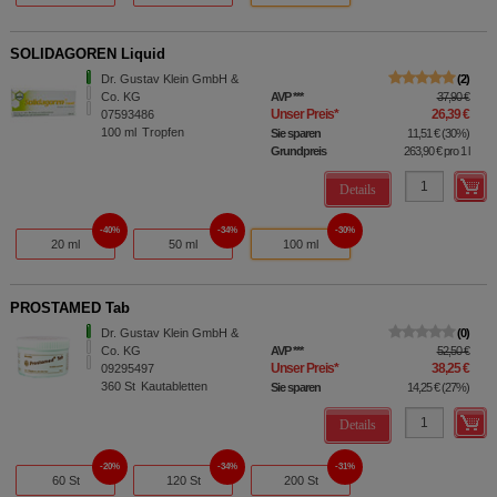
SOLIDAGOREN Liquid
Dr. Gustav Klein GmbH &
2
Co. KG
AVP
***
37,90 €
Unser Preis
*
26,39 €
07593486
100
ml
Tropfen
Sie sparen
11,51 €
(
30%
)
Grundpreis
263,90 €
pro 1 l
Details
40%
34%
30%
20 ml
50 ml
100 ml
PROSTAMED Tab
Dr. Gustav Klein GmbH &
0
Co. KG
AVP
***
52,50 €
Unser Preis
*
38,25 €
09295497
360
St
Kautabletten
Sie sparen
14,25 €
(
27%
)
Details
20%
34%
31%
60 St
120 St
200 St