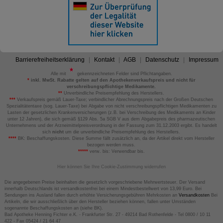
Barrierefreiheitserklärung
Kontakt
AGB
Datenschutz
Impressum
Alle mit
gekennzeichneten Felder sind Pflichtangaben.
*
inkl. MwSt. Rabatte gelten auf den Apothekenverkaufspreis und nicht für
verschreibungspflichtige Medikamente.
**
Unverbindliche Preisempfehlung des Herstellers.
***
Verkaufspreis gemäß Lauer-Taxe; verbindlicher Abrechnungspreis nach der Großen Deutschen
Spezialitätentaxe (sog. Lauer-Taxe) bei Abgabe von nicht verschreibungspflichtigen Medikamenten zu
Lasten der gesetzlichen Krankenversicherungen (z.B. bei Verschreibung des Medikaments an Kinder
unter 12 Jahren), die sich gemäß §129 Abs. 5a SGB V aus dem Abgabepreis des pharmazeutischen
Unternehmens und der Arzneimittelpreisverordnung in der Fassung zum 31.12.2003 ergibt. Es handelt
sich
nicht
um die unverbindliche Preisempfehlung des Herstellers.
****
BK: Beschaffungskosten. Diese Summe fällt zusätzlich an, da der Artikel direkt vom Hersteller
bezogen werden muss.
*****
verw. bis: Verwendbar bis.
Hier können Sie Ihre Cookie-Zustimmung widerrufen
Die angegebenen Preise beinhalten die gesetzlich vorgeschriebene Mehrwertsteuer. Der Versand
innerhalb Deutschlands ist versandkostenfrei bei einem Mindestbestellwert von 13,99 Euro. Bei
Sendungen ins Ausland fallen durch erhöhte Versicherungsgebühren Mehrkosten an
Versandkosten
Bei
Artikeln, die wir ausschließlich über den Hersteller beziehen können, fallen unter Umständen
sogenannte Beschaffungskosten an (siehe BK).
Bad Apotheke Henning Fichter e.K. - Frankfurter Str. 27 - 49214 Bad Rothenfelde - Tel 0800 / 10 11
422 - Fax 05424 / 21 64 47