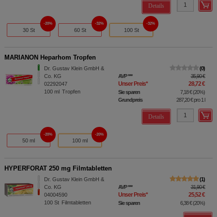
Details
20%
32%
32%
30 St
60 St
100 St
MARIANON Heparhom Tropfen
Dr. Gustav Klein GmbH &
0
Co. KG
AVP
***
35,90 €
Unser Preis
*
28,72 €
02292047
100
ml
Tropfen
Sie sparen
7,18 €
(
20%
)
Grundpreis
287,20 €
pro 1 l
Details
20%
20%
50 ml
100 ml
HYPERFORAT 250 mg Filmtabletten
Dr. Gustav Klein GmbH &
1
Co. KG
AVP
***
31,90 €
Unser Preis
*
25,52 €
04004590
100
St
Filmtabletten
Sie sparen
6,38 €
(
20%
)