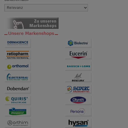
Bitte beachten Sie, dass Daten hierfür teilweise an
Dritte wie z.B. Google oder soziale Medien
übertragen werden.