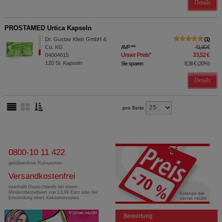
Details
PROSTAMED Urtica Kapseln
Dr. Gustav Klein GmbH &
1
Co. KG
AVP
***
41,90 €
Unser Preis
*
33,52 €
04004615
120
St
Kapseln
Sie sparen
8,38 €
(
20%
)
Details
pro Seite
0800-10 11 422
gebührenfreie Rufnummer
Versandkostenfrei
innerhalb Deutschlands bei einem
Mindestbestellwert von 13,99 Euro oder bei
Einsendung eines Kassenrezeptes
Bewertung