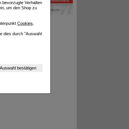
n bevorzugte Verhalten
ein, um den Shop zu
terpunkt
Cookies
.
ie dies durch "Auswahl
nserer Website
Auswahl bestätigen
tet werden kann.
estalten,
rhaltensweisen (z.B.
nisse zugeschrittene
ng unserer Website
uf unserer Website aber
, dass Daten hierfür