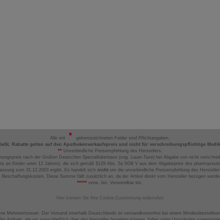
Alle mit
gekennzeichneten Felder sind Pflichtangaben.
MwSt. Rabatte gelten auf den Apothekenverkaufspreis und nicht für verschreibungspflichtige Medi
**
Unverbindliche Preisempfehlung des Herstellers.
nungspreis nach der Großen Deutschen Spezialitätentaxe (sog. Lauer-Taxe) bei Abgabe von nicht verschrei
ts an Kinder unter 12 Jahren), die sich gemäß §129 Abs. 5a SGB V aus dem Abgabepreis des pharmazeutis
assung zum 31.12.2003 ergibt. Es handelt sich
nicht
um die unverbindliche Preisempfehlung des Hersteller
 Beschaffungskosten. Diese Summe fällt zusätzlich an, da der Artikel direkt vom Hersteller bezogen werd
*****
verw. bis: Verwendbar bis.
Hier können Sie Ihre Cookie-Zustimmung widerrufen
ene Mehrwertsteuer. Der Versand innerhalb Deutschlands ist versandkostenfrei bei einem Mindestbestellwer
ei Artikeln, die wir ausschließlich über den Hersteller beziehen können, fallen unter Umständen sogenann