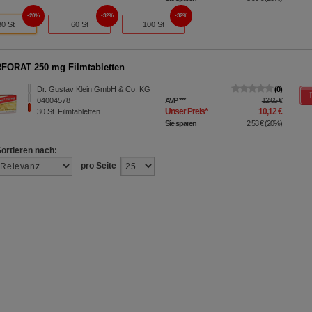
20%
32%
32%
30 St
60 St
100 St
ORAT 250 mg Filmtabletten
Dr. Gustav Klein GmbH & Co. KG
0
04004578
AVP
***
12,65 €
Unser Preis
*
10,12 €
30
St
Filmtabletten
Sie sparen
2,53 €
(
20%
)
Sortieren nach:
pro Seite