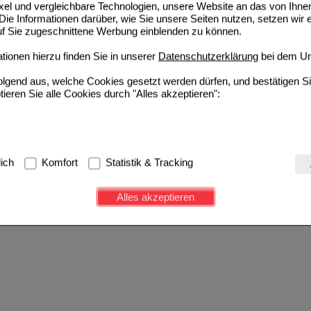
ixel und vergleichbare Technologien, unsere Website an das von Ihne
ie Informationen darüber, wie Sie unsere Seiten nutzen, setzen wir 
auf Sie zugeschnittene Werbung einblenden zu können.
ionen hierzu finden Sie in unserer
Datenschutzerklärung
bei dem Un
folgend aus, welche Cookies gesetzt werden dürfen, und bestätigen S
tieren Sie alle Cookies durch "Alles akzeptieren":
g:
Hierbei handelt es sich um Cookies, die für die Grundfunktionen u
lich
Komfort
Statistik & Tracking
avigation, Warenkorb, Kundenkonto), weshalb auf diese nicht verzich
s werden genutzt um das Einkaufserlebnis noch ansprechender zu g
Alles akzeptieren
e Wiedererkennung des Besuchers oder unsere Seite an bevorzugte Ve
zupassen. Komfort-Cookies ermöglichen es uns auch auf Ihre Bedürf
d unser Partnerprogramm zu betreiben.
ierüber lassen sich Informationen über die Art und Weise der Nutzu
fe wir unsere Website weiter für Sie optimieren können, den Inhalt a
ittseiten möglichst relevant für Sie zu gestalten. Bitte beachten Sie
e z.B. Google oder soziale Medien übertragen werden.