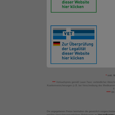
*
inkl. 
***
Verkaufspreis gemäß Lauer-Taxe; verbindlicher Abrech
Krankenversicherungen (z.B. bei Verschreibung des Medikamen
F
****
BK:
Die angegebenen Preise beinhalten die gesetzlich vorgeschrieb
erhöhte Versicherungsgebühren Mehrkosten an
Versandkosten
B