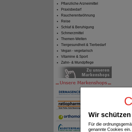
Pflanzliche Arzneimittel
Praxisbedarf
Raucherentwöhnung
Reise
Schlaf & Beruhigung
Schmerzmittel
Themen-Welten
Tiergesundheit & Tierbedarf
Vegan - vegetarisch
Vitamine & Sport
Zahn- & Mundpflege
C
Wir schützen 
Für die ordnungsgemäß
genannte Cookies ein. 