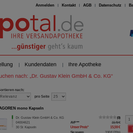
Anmelden
Kontakt
AGB
Datenschutz
Ba
ellung
Kundendaten
Ihre Apotheke
suchen nach:
„
Dr. Gustav Klein GmbH & Co. KG
“
Sortieren nach:
pro Seite
AGOREN mono Kapseln
Dr. Gustav Klein GmbH & Co. KG
0
04004621
AVP
***
19,49 €
Unser Preis
*
15,59 €
30
St
Kapseln
Sie sparen
3,90 €
(
20%
)