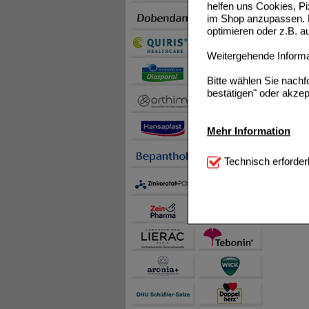
helfen uns Cookies, P
im Shop anzupassen. D
optimieren oder z.B. 
Weitergehende Informat
Bitte wählen Sie nach
bestätigen" oder akzep
Mehr Information
Technisch Notwendi
Technisch erforder
notwendig sind (z.B. N
Komfort:
Diese Cookie
beispielsweise für di
Spracheinstellung) an
Inhalte anzuzeigen un
Statistik & Tracking:
H
sammeln, mit deren Hil
auch die Werbung auf Dr
teilweise an Dritte wi