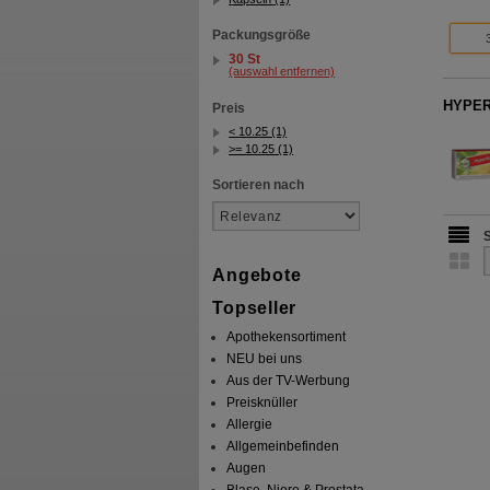
Packungsgröße
30 St
(auswahl entfernen)
HYPERF
Preis
< 10.25 (1)
>= 10.25 (1)
Sortieren nach
Angebote
Topseller
Apothekensortiment
NEU bei uns
Aus der TV-Werbung
Preisknüller
Allergie
Allgemeinbefinden
Augen