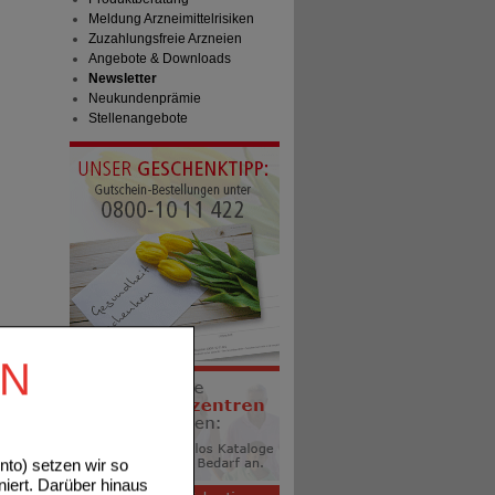
Meldung Arzneimittelrisiken
Zuzahlungsfreie Arzneien
Angebote & Downloads
Newsletter
Neukundenprämie
Stellenangebote
EN
to) setzen wir so
niert. Darüber hinaus