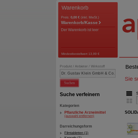
Warenkorb
Preis:
0,00 €
(inkl. MwSt.)
Warenkorb/Kasse
Der Warenkorb ist leer
Mindestbestellwert 13,99 €
Best
Produkt / Anbieter / Wirkstoff
Sie 
Suchen
Suche verfeinern
Kategorien
SOLID
Pflanzliche Arzneimittel
(auswahl entfernen)
Darreichungsform
Filmtabletten (1)
Kapseln (1)