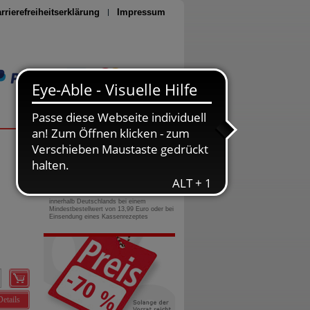
rrierefreiheitserklärung
Impressum
Seite drucken
0800-10 11 422
gebührenfreie Rufnummer
Versandkostenfrei
innerhalb Deutschlands bei einem
Mindestbestellwert von 13,99 Euro oder bei
Einsendung eines Kassenrezeptes
Details