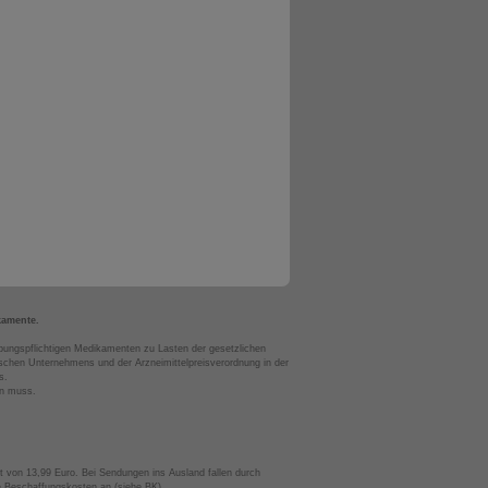
kamente.
bungspflichtigen Medikamenten zu Lasten der gesetzlichen
chen Unternehmens und der Arzneimittelpreisverordnung in der
s.
en muss.
t von 13,99 Euro. Bei Sendungen ins Ausland fallen durch
te Beschaffungskosten an (siehe BK).