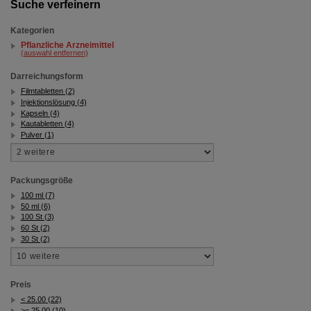
Suche verfeinern
Kategorien
Pflanzliche Arzneimittel
(auswahl entfernen)
Darreichungsform
Filmtabletten (2)
Injektionslösung (4)
Kapseln (4)
Kautabletten (4)
Pulver (1)
Packungsgröße
100 ml (7)
50 ml (6)
100 St (3)
60 St (2)
30 St (2)
Preis
< 25.00 (22)
>= 25.00 (10)