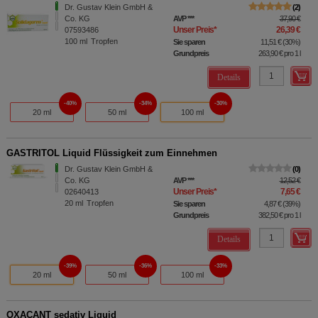
Dr. Gustav Klein GmbH &
2
Co. KG
AVP
***
37,90 €
Unser Preis
*
26,39 €
07593486
100
ml
Tropfen
Sie sparen
11,51 €
(
30%
)
Grundpreis
263,90 €
pro 1 l
Details
40%
34%
30%
20 ml
50 ml
100 ml
GASTRITOL Liquid Flüssigkeit zum Einnehmen
Dr. Gustav Klein GmbH &
0
Co. KG
AVP
***
12,52 €
Unser Preis
*
7,65 €
02640413
20
ml
Tropfen
Sie sparen
4,87 €
(
39%
)
Grundpreis
382,50 €
pro 1 l
Details
39%
36%
33%
20 ml
50 ml
100 ml
OXACANT sedativ Liquid