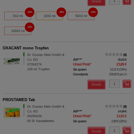
Details
20%
36%
20%
5X2 ml
10X2 ml
50X2 ml
20%
100X2 ml
OXACANT mono Tropfen
Dr. Gustav Klein GmbH &
0
Co. KG
AVP
***
35,90 €
Unser Preis
*
23,89 €
07264274
100
ml
Tropfen
Sie sparen
12,01 €
(
33%
)
Grundpreis
238,90 €
pro 1 l
Details
PROSTAMED Tab
Dr. Gustav Klein GmbH &
0
Co. KG
AVP
***
14,89 €
Unser Preis
*
11,91 €
09295439
60
St
Kautabletten
Sie sparen
2,98 €
(
20%
)
Details