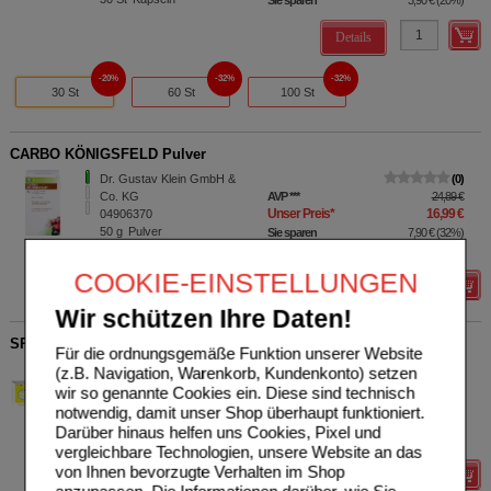
Details
20%
32%
32%
30 St
60 St
100 St
CARBO KÖNIGSFELD Pulver
Dr. Gustav Klein GmbH &
0
Co. KG
AVP
***
24,89 €
Unser Preis
*
16,99 €
04906370
50
g
Pulver
Sie sparen
7,90 €
(
32%
)
Grundpreis
339,80 €
pro 1 kg
COOKIE-EINSTELLUNGEN
Details
Wir schützen Ihre Daten!
SPARTIOL Cardiohom Tropfen
Für die ordnungsgemäße Funktion unserer Website
Dr. Gustav Klein GmbH &
0
(z.B. Navigation, Warenkorb, Kundenkonto) setzen
Co. KG
AVP
***
20,91 €
wir so genannte Cookies ein. Diese sind technisch
Unser Preis
*
16,73 €
02292142
notwendig, damit unser Shop überhaupt funktioniert.
50
ml
Tropfen
Sie sparen
4,18 €
(
20%
)
Darüber hinaus helfen uns Cookies, Pixel und
Grundpreis
334,60 €
pro 1 l
vergleichbare Technologien, unsere Website an das
von Ihnen bevorzugte Verhalten im Shop
Details