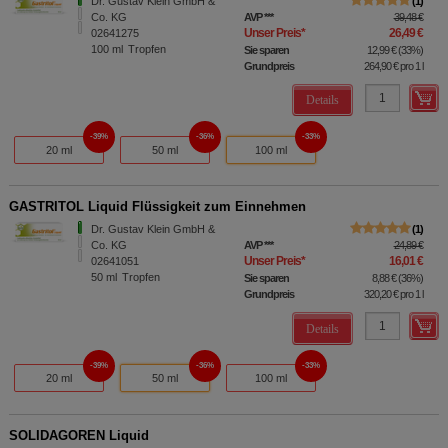
Dr. Gustav Klein GmbH &
1
Co. KG
AVP
***
39,48 €
Unser Preis
*
26,49 €
02641275
100
ml
Tropfen
Sie sparen
12,99 €
(
33%
)
Grundpreis
264,90 €
pro 1 l
Details
39%
36%
33%
20 ml
50 ml
100 ml
GASTRITOL Liquid Flüssigkeit zum Einnehmen
Dr. Gustav Klein GmbH &
1
Co. KG
AVP
***
24,89 €
Unser Preis
*
16,01 €
02641051
50
ml
Tropfen
Sie sparen
8,88 €
(
36%
)
Grundpreis
320,20 €
pro 1 l
Details
39%
36%
33%
20 ml
50 ml
100 ml
SOLIDAGOREN Liquid