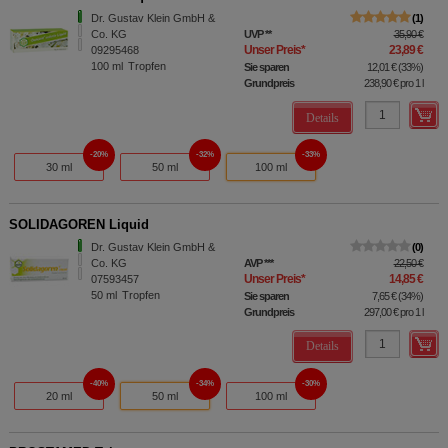
Dr. Gustav Klein GmbH &
1
Co. KG
UVP
**
35,90 €
Unser Preis
*
23,89 €
09295468
100
ml
Tropfen
Sie sparen
12,01 €
(
33%
)
Grundpreis
238,90 €
pro 1 l
Details
20%
32%
33%
30 ml
50 ml
100 ml
SOLIDAGOREN Liquid
Dr. Gustav Klein GmbH &
0
Co. KG
AVP
***
22,50 €
Unser Preis
*
14,85 €
07593457
50
ml
Tropfen
Sie sparen
7,65 €
(
34%
)
Grundpreis
297,00 €
pro 1 l
Details
40%
34%
30%
20 ml
50 ml
100 ml