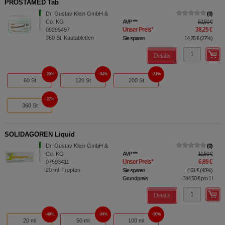
PROSTAMED Tab
Dr. Gustav Klein GmbH &
0
Co. KG
AVP
***
52,50 €
Unser Preis
*
38,25 €
09295497
360
St
Kautabletten
Sie sparen
14,25 €
(
27%
)
Details
20%
34%
31%
60 St
120 St
200 St
27%
360 St
SOLIDAGOREN Liquid
Dr. Gustav Klein GmbH &
0
Co. KG
AVP
***
11,50 €
Unser Preis
*
6,89 €
07593411
20
ml
Tropfen
Sie sparen
4,61 €
(
40%
)
Grundpreis
344,50 €
pro 1 l
Details
40%
34%
30%
20 ml
50 ml
100 ml