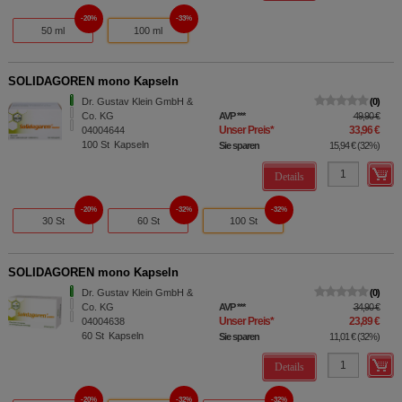
20%
33%
50 ml
100 ml
SOLIDAGOREN mono Kapseln
Dr. Gustav Klein GmbH &
0
Co. KG
AVP
***
49,90 €
Unser Preis
*
33,96 €
04004644
100
St
Kapseln
Sie sparen
15,94 €
(
32%
)
Details
20%
32%
32%
30 St
60 St
100 St
SOLIDAGOREN mono Kapseln
Dr. Gustav Klein GmbH &
0
Co. KG
AVP
***
34,90 €
Unser Preis
*
23,89 €
04004638
60
St
Kapseln
Sie sparen
11,01 €
(
32%
)
Details
20%
32%
32%