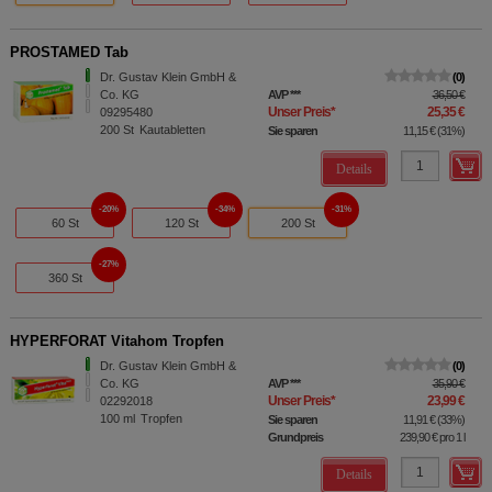
PROSTAMED Tab
Dr. Gustav Klein GmbH &
0
Co. KG
AVP
***
36,50 €
Unser Preis
*
25,35 €
09295480
200
St
Kautabletten
Sie sparen
11,15 €
(
31%
)
Details
20%
34%
31%
60 St
120 St
200 St
27%
360 St
HYPERFORAT Vitahom Tropfen
Dr. Gustav Klein GmbH &
0
Co. KG
AVP
***
35,90 €
Unser Preis
*
23,99 €
02292018
100
ml
Tropfen
Sie sparen
11,91 €
(
33%
)
Grundpreis
239,90 €
pro 1 l
Details