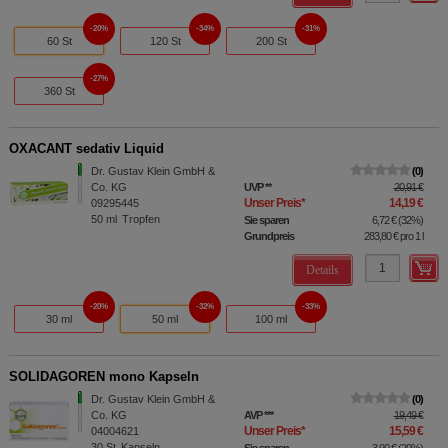
20%
34%
31%
60 St
120 St
200 St
27%
360 St
OXACANT sedativ Liquid
Dr. Gustav Klein GmbH &
0
Co. KG
UVP
**
20,91 €
Unser Preis
*
14,19 €
09295445
50
ml
Tropfen
Sie sparen
6,72 €
(
32%
)
Grundpreis
283,80 €
pro 1 l
Details
20%
32%
33%
30 ml
50 ml
100 ml
SOLIDAGOREN mono Kapseln
Dr. Gustav Klein GmbH &
0
Co. KG
AVP
***
19,49 €
Unser Preis
*
15,59 €
04004621
30
St
Kapseln
Sie sparen
3,90 €
(
20%
)