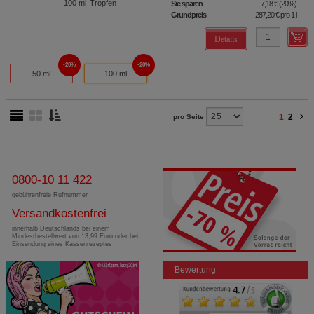
100
ml
Tropfen
Sie sparen
7,18 €
(
20%
)
Grundpreis
287,20 €
pro 1 l
Details
20%
20%
50 ml
100 ml
1
2
pro Seite
0800-10 11 422
gebührenfreie Rufnummer
Versandkostenfrei
innerhalb Deutschlands bei einem
Mindestbestellwert von 13,99 Euro oder bei
Einsendung eines Kassenrezeptes
Bewertung