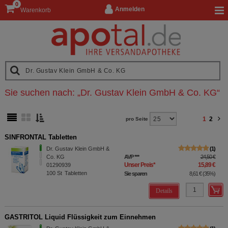
0
Anmelden
Warenkorb
Sie suchen nach:
„
Dr. Gustav Klein GmbH & Co. KG
“
1
2
pro Seite
SINFRONTAL Tabletten
Dr. Gustav Klein GmbH &
1
Co. KG
AVP
***
24,50 €
Unser Preis
*
15,89 €
01290939
100
St
Tabletten
Sie sparen
8,61 €
(
35%
)
Details
GASTRITOL Liquid Flüssigkeit zum Einnehmen