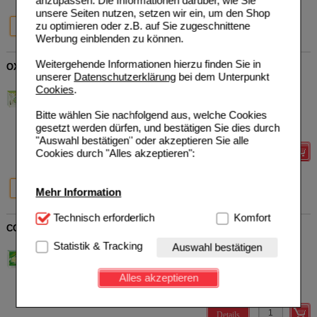
anzupassen. Die Informationen darüber, wie Sie
unsere Seiten nutzen, setzen wir ein, um den Shop
20%
33%
zu optimieren oder z.B. auf Sie zugeschnittene
50 ml
100 ml
Werbung einblenden zu können.
Weitergehende Informationen hierzu finden Sie in
OXACANT sedativ Liquid
unserer
Datenschutzerklärung
bei dem Unterpunkt
Dr. Gustav Klein GmbH &
0
Cookies
.
Co. KG
UVP
**
13,90 €
Unser Preis
*
11,12 €
09295391
Bitte wählen Sie nachfolgend aus, welche Cookies
30
ml
Tropfen
Sie sparen
2,78 €
(
20%
)
gesetzt werden dürfen, und bestätigen Sie dies durch
Grundpreis
370,67 €
pro 1 l
"Auswahl bestätigen" oder akzeptieren Sie alle
Cookies durch "Alles akzeptieren":
Details
20%
32%
33%
30 ml
50 ml
100 ml
Mehr Information
Technisch Notwendig:
Technisch erforderlich
Hierbei handelt es sich um
Komfort
CONVASTABIL Pektahom Tropfen
Cookies, die für die Grundfunktionen unserer
Website notwendig sind (z.B. Navigation, Warenkorb,
Statistik & Tracking
Dr. Gustav Klein GmbH &
0
Auswahl bestätigen
Kundenkonto), weshalb auf diese nicht verzichtet
Co. KG
AVP
***
35,90 €
Unser Preis
*
23,89 €
werden kann.
02291929
Alles akzeptieren
100
ml
Tropfen
Sie sparen
12,01 €
(
33%
)
Grundpreis
238,90 €
pro 1 l
Komfort:
Diese Cookies werden genutzt um das
Einkaufserlebnis noch ansprechender zu gestalten,
Details