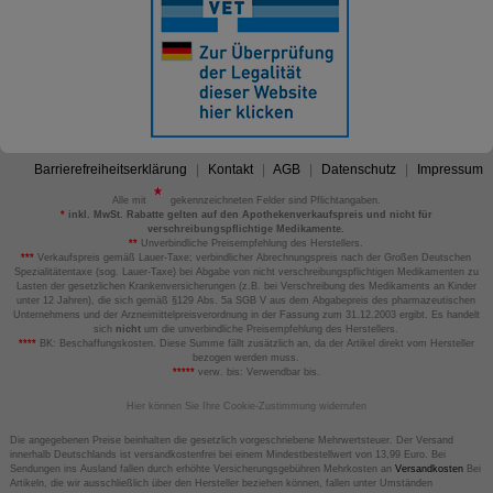
Barrierefreiheitserklärung
Kontakt
AGB
Datenschutz
Impressum
Alle mit
gekennzeichneten Felder sind Pflichtangaben.
*
inkl. MwSt. Rabatte gelten auf den Apothekenverkaufspreis und nicht für
verschreibungspflichtige Medikamente.
**
Unverbindliche Preisempfehlung des Herstellers.
***
Verkaufspreis gemäß Lauer-Taxe; verbindlicher Abrechnungspreis nach der Großen Deutschen
Spezialitätentaxe (sog. Lauer-Taxe) bei Abgabe von nicht verschreibungspflichtigen Medikamenten zu
Lasten der gesetzlichen Krankenversicherungen (z.B. bei Verschreibung des Medikaments an Kinder
unter 12 Jahren), die sich gemäß §129 Abs. 5a SGB V aus dem Abgabepreis des pharmazeutischen
Unternehmens und der Arzneimittelpreisverordnung in der Fassung zum 31.12.2003 ergibt. Es handelt
sich
nicht
um die unverbindliche Preisempfehlung des Herstellers.
****
BK: Beschaffungskosten. Diese Summe fällt zusätzlich an, da der Artikel direkt vom Hersteller
bezogen werden muss.
*****
verw. bis: Verwendbar bis.
Hier können Sie Ihre Cookie-Zustimmung widerrufen
Die angegebenen Preise beinhalten die gesetzlich vorgeschriebene Mehrwertsteuer. Der Versand
innerhalb Deutschlands ist versandkostenfrei bei einem Mindestbestellwert von 13,99 Euro. Bei
Sendungen ins Ausland fallen durch erhöhte Versicherungsgebühren Mehrkosten an
Versandkosten
Bei
Artikeln, die wir ausschließlich über den Hersteller beziehen können, fallen unter Umständen