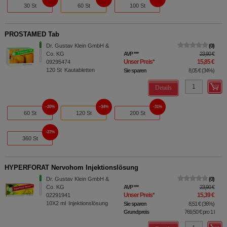
30 St
60 St
100 St
PROSTAMED Tab
Dr. Gustav Klein GmbH &
0
Co. KG
AVP
***
23,90 €
Unser Preis
*
15,85 €
09295474
120
St
Kautabletten
Sie sparen
8,05 €
(
34%
)
Details
20%
34%
31%
60 St
120 St
200 St
27%
360 St
HYPERFORAT Nervohom Injektionslösung
Dr. Gustav Klein GmbH &
0
Co. KG
AVP
***
23,90 €
Unser Preis
*
15,39 €
02291941
10X2
ml
Injektionslösung
Sie sparen
8,51 €
(
36%
)
Grundpreis
769,50 €
pro 1 l