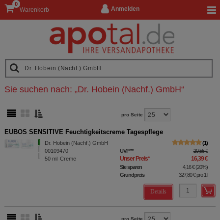
0
Anmelden
Warenkorb
Sie suchen nach:
„
Dr. Hobein (Nachf.) GmbH
“
pro Seite
EUBOS SENSITIVE Feuchtigkeitscreme Tagespflege
Dr. Hobein (Nachf.) GmbH
1
00109470
UVP
**
20,55 €
Unser Preis
*
16,39 €
50
ml
Creme
Sie sparen
4,16 €
(
20%
)
Grundpreis
327,80 €
pro 1 l
Details
pro Seite