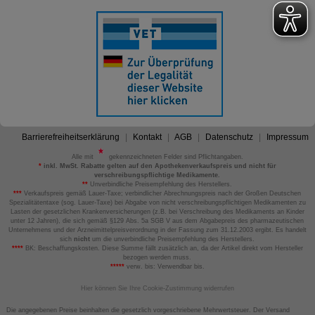
Barrierefreiheitserklärung
Kontakt
AGB
Datenschutz
Impressum
Alle mit
gekennzeichneten Felder sind Pflichtangaben.
*
inkl. MwSt. Rabatte gelten auf den Apothekenverkaufspreis und nicht für
verschreibungspflichtige Medikamente.
**
Unverbindliche Preisempfehlung des Herstellers.
***
Verkaufspreis gemäß Lauer-Taxe; verbindlicher Abrechnungspreis nach der Großen Deutschen
Spezialitätentaxe (sog. Lauer-Taxe) bei Abgabe von nicht verschreibungspflichtigen Medikamenten zu
Lasten der gesetzlichen Krankenversicherungen (z.B. bei Verschreibung des Medikaments an Kinder
unter 12 Jahren), die sich gemäß §129 Abs. 5a SGB V aus dem Abgabepreis des pharmazeutischen
Unternehmens und der Arzneimittelpreisverordnung in der Fassung zum 31.12.2003 ergibt. Es handelt
sich
nicht
um die unverbindliche Preisempfehlung des Herstellers.
****
BK: Beschaffungskosten. Diese Summe fällt zusätzlich an, da der Artikel direkt vom Hersteller
bezogen werden muss.
*****
verw. bis: Verwendbar bis.
Hier können Sie Ihre Cookie-Zustimmung widerrufen
Die angegebenen Preise beinhalten die gesetzlich vorgeschriebene Mehrwertsteuer. Der Versand