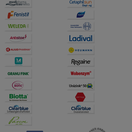
auf unserer Website aber auch die Werbung auf
Drittseiten möglichst relevant für Sie zu gestalten.
Bitte beachten Sie, dass Daten hierfür teilweise an
Dritte wie z.B. Google oder soziale Medien
übertragen werden.