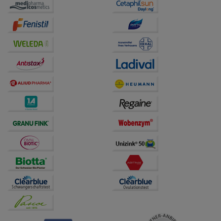
auf unserer Website aber auch die Werbung auf
Drittseiten möglichst relevant für Sie zu gestalten.
Bitte beachten Sie, dass Daten hierfür teilweise an
Dritte wie z.B. Google oder soziale Medien
übertragen werden.