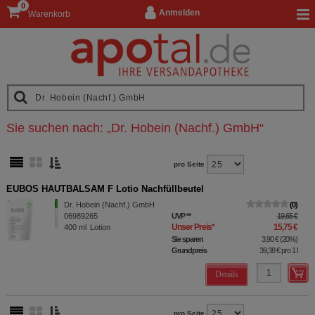
0
Anmelden
Warenkorb
Sie suchen nach:
„
Dr. Hobein (Nachf.) GmbH
“
pro Seite
EUBOS HAUTBALSAM F Lotio Nachfüllbeutel
Dr. Hobein (Nachf.) GmbH
0
06989265
UVP
**
19,65 €
Unser Preis
*
15,75 €
400
ml
Lotion
Sie sparen
3,90 €
(
20%
)
Grundpreis
39,38 €
pro 1 l
Details
pro Seite