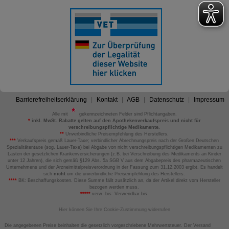
Barrierefreiheitserklärung
Kontakt
AGB
Datenschutz
Impressum
Alle mit
gekennzeichneten Felder sind Pflichtangaben.
*
inkl. MwSt. Rabatte gelten auf den Apothekenverkaufspreis und nicht für
verschreibungspflichtige Medikamente.
**
Unverbindliche Preisempfehlung des Herstellers.
***
Verkaufspreis gemäß Lauer-Taxe; verbindlicher Abrechnungspreis nach der Großen Deutschen
Spezialitätentaxe (sog. Lauer-Taxe) bei Abgabe von nicht verschreibungspflichtigen Medikamenten zu
Lasten der gesetzlichen Krankenversicherungen (z.B. bei Verschreibung des Medikaments an Kinder
unter 12 Jahren), die sich gemäß §129 Abs. 5a SGB V aus dem Abgabepreis des pharmazeutischen
Unternehmens und der Arzneimittelpreisverordnung in der Fassung zum 31.12.2003 ergibt. Es handelt
sich
nicht
um die unverbindliche Preisempfehlung des Herstellers.
****
BK: Beschaffungskosten. Diese Summe fällt zusätzlich an, da der Artikel direkt vom Hersteller
bezogen werden muss.
*****
verw. bis: Verwendbar bis.
Hier können Sie Ihre Cookie-Zustimmung widerrufen
Die angegebenen Preise beinhalten die gesetzlich vorgeschriebene Mehrwertsteuer. Der Versand