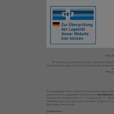
*
inkl. 
***
Verkaufspreis gemäß Lauer-Taxe; verbindlicher Abrech
Krankenversicherungen (z.B. bei Verschreibung des Medikamen
F
****
BK:
Die angegebenen Preise beinhalten die gesetzlich vorgeschrieb
erhöhte Versicherungsgebühren Mehrkosten an
Versandkosten
B
Bad Apotheke Henning Fichter e.K. - Frankfurter Str. 27 - 4921
Preisänderungen und Irrtümer sind vorbehalten. Abgabe nur in 
Alle Angaben ohne Gewähr.
Verfügbarkeit: