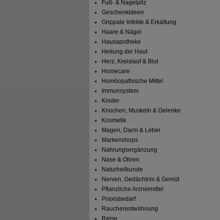
Fuß- & Nagelpilz
Geschenkideen
Grippale Infekte & Erkältung
Haare & Nägel
Hausapotheke
Heilung der Haut
Herz, Kreislauf & Blut
Homecare
Homöopathische Mittel
Immunsystem
Kinder
Knochen, Muskeln & Gelenke
Kosmetik
Magen, Darm & Leber
Markenshops
Nahrungsergänzung
Nase & Ohren
Naturheilkunde
Nerven, Gedächtnis & Gemüt
Pflanzliche Arzneimittel
Praxisbedarf
Raucherentwöhnung
Reise