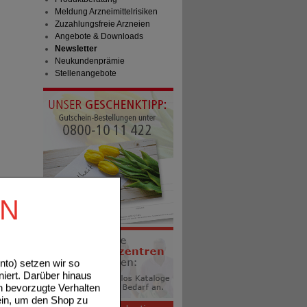
Meldung Arzneimittelrisiken
Zuzahlungsfreie Arzneien
Angebote & Downloads
Newsletter
Neukundenprämie
Stellenangebote
EN
to) setzen wir so
niert. Darüber hinaus
n bevorzugte Verhalten
ein, um den Shop zu