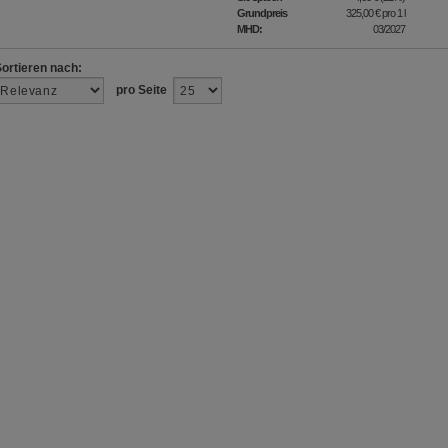
Grundpreis
325,00 €
pro 1 l
MHD:
03/2027
Sortieren nach:
pro Seite