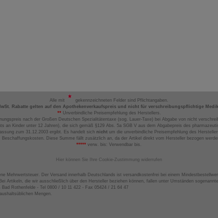
Alle mit
gekennzeichneten Felder sind Pflichtangaben.
MwSt. Rabatte gelten auf den Apothekenverkaufspreis und nicht für verschreibungspflichtige Medi
**
Unverbindliche Preisempfehlung des Herstellers.
nungspreis nach der Großen Deutschen Spezialitätentaxe (sog. Lauer-Taxe) bei Abgabe von nicht verschrei
ts an Kinder unter 12 Jahren), die sich gemäß §129 Abs. 5a SGB V aus dem Abgabepreis des pharmazeutis
assung zum 31.12.2003 ergibt. Es handelt sich
nicht
um die unverbindliche Preisempfehlung des Hersteller
 Beschaffungskosten. Diese Summe fällt zusätzlich an, da der Artikel direkt vom Hersteller bezogen werd
*****
verw. bis: Verwendbar bis.
Hier können Sie Ihre Cookie-Zustimmung widerrufen
ene Mehrwertsteuer. Der Versand innerhalb Deutschlands ist versandkostenfrei bei einem Mindestbestellwer
ei Artikeln, die wir ausschließlich über den Hersteller beziehen können, fallen unter Umständen sogenann
4 Bad Rothenfelde - Tel 0800 / 10 11 422 - Fax 05424 / 21 64 47
haushaltsüblichen Mengen.