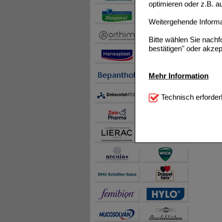
optimieren oder z.B. 
Weitergehende Informat
Bitte wählen Sie nach
bestätigen" oder akzep
Mehr Information
Technisch Notwendi
Technisch erforder
notwendig sind (z.B. N
Komfort:
Diese Cookie
beispielsweise für di
Spracheinstellung) an
Inhalte anzuzeigen un
Statistik & Tracking:
H
sammeln, mit deren Hil
auch die Werbung auf Dr
teilweise an Dritte wi