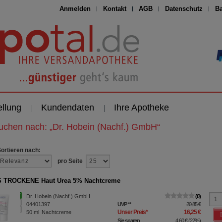
Anmelden
Kontakt
AGB
Datenschutz
Ba
ellung
Kundendaten
Ihre Apotheke
suchen nach:
„
Dr. Hobein (Nachf.) GmbH
“
Sortieren nach:
pro Seite
 TROCKENE Haut Urea 5% Nachtcreme
Dr. Hobein (Nachf.) GmbH
0
04401397
UVP
**
20,85 €
Unser Preis
*
16,25 €
50
ml
Nachtcreme
Sie sparen
4,60 €
(
22%
)