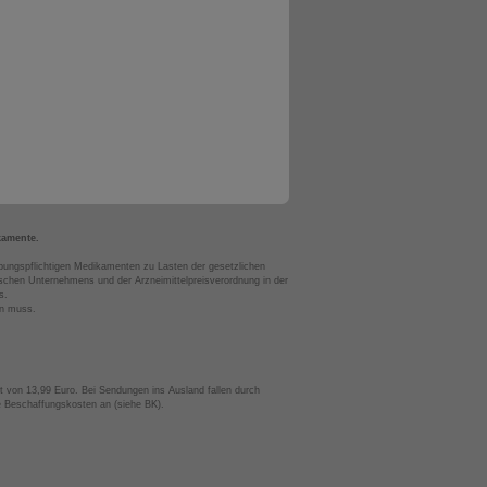
kamente.
bungspflichtigen Medikamenten zu Lasten der gesetzlichen
chen Unternehmens und der Arzneimittelpreisverordnung in der
s.
en muss.
t von 13,99 Euro. Bei Sendungen ins Ausland fallen durch
te Beschaffungskosten an (siehe BK).