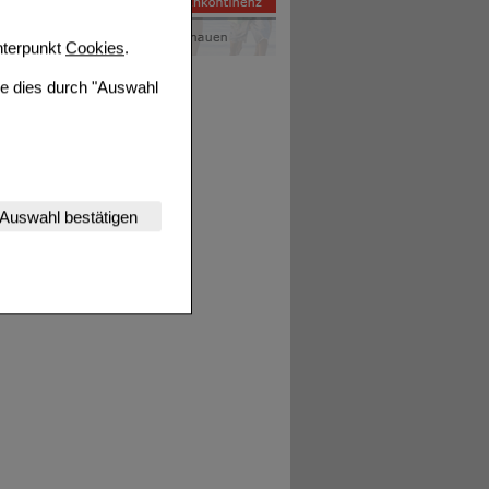
terpunkt
Cookies
.
ie dies durch "Auswahl
nserer Website
Auswahl bestätigen
tet werden kann.
estalten,
rhaltensweisen (z.B.
nisse zugeschrittene
ng unserer Website
uf unserer Website aber
, dass Daten hierfür