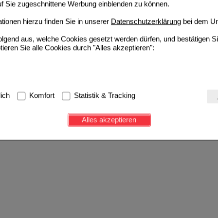
auf Sie zugeschnittene Werbung einblenden zu können.
ionen hierzu finden Sie in unserer
Datenschutzerklärung
bei dem Un
folgend aus, welche Cookies gesetzt werden dürfen, und bestätigen S
tieren Sie alle Cookies durch "Alles akzeptieren":
g:
Hierbei handelt es sich um Cookies, die für die Grundfunktionen u
lich
Komfort
Statistik & Tracking
avigation, Warenkorb, Kundenkonto), weshalb auf diese nicht verzich
s werden genutzt um das Einkaufserlebnis noch ansprechender zu g
Alles akzeptieren
e Wiedererkennung des Besuchers oder unsere Seite an bevorzugte Ve
zupassen. Komfort-Cookies ermöglichen es uns auch auf Ihre Bedürf
d unser Partnerprogramm zu betreiben.
ierüber lassen sich Informationen über die Art und Weise der Nutzu
fe wir unsere Website weiter für Sie optimieren können, den Inhalt a
ittseiten möglichst relevant für Sie zu gestalten. Bitte beachten Sie
e z.B. Google oder soziale Medien übertragen werden.