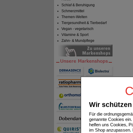
Schlaf & Beruhigung
Schmerzmittel
Themen-Welten
Tiergesundheit & Tierbedarf
Vegan - vegetarisch
Vitamine & Sport
Zahn- & Mundpflege
C
Wir schützen 
Für die ordnungsgemäß
genannte Cookies ein. 
helfen uns Cookies, P
im Shop anzupassen. D