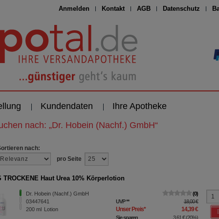
Anmelden
Kontakt
AGB
Datenschutz
Ba
ellung
Kundendaten
Ihre Apotheke
suchen nach:
„
Dr. Hobein (Nachf.) GmbH
“
Sortieren nach:
pro Seite
 TROCKENE Haut Urea 10% Körperlotion
Dr. Hobein (Nachf.) GmbH
0
03447641
UVP
**
18,00 €
Unser Preis
*
14,39 €
200
ml
Lotion
Sie sparen
3,61 €
(
20%
)