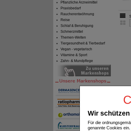
Pflanzliche Arzneimittel
Praxisbedarf
Raucherentwöhnung
Reise
Schlaf & Beruhigung
Schmerzmittel
Themen-Welten
Tiergesundheit & Tierbedarf
Vegan - vegetarisch
Vitamine & Sport
Zahn- & Mundpflege
C
Wir schützen 
Für die ordnungsgemäß
genannte Cookies ein. 