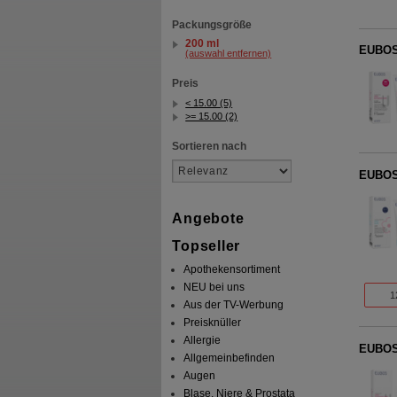
Packungsgröße
200 ml
EUBOS
(auswahl entfernen)
Preis
< 15.00 (5)
>= 15.00 (2)
Sortieren nach
EUBOS
Angebote
Topseller
Apothekensortiment
NEU bei uns
1
Aus der TV-Werbung
Preisknüller
Allergie
EUBOS
Allgemeinbefinden
Augen
Blase, Niere & Prostata