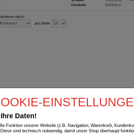
Sie sparen
2,36 €
(
19%
)
Grundpreis
51,95 €
pro 1 l
Sortieren nach:
pro Seite
OOKIE-EINSTELLUNG
Ihre Daten!
e Funktion unserer Website (z.B. Navigation, Warenkorb, Kundenkon
Diese sind technisch notwendig, damit unser Shop überhaupt funktio