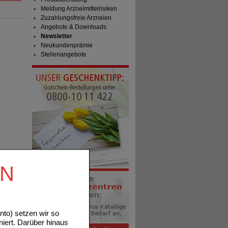
Meldung Arzneimittelrisiken
Zuzahlungsfreie Arzneien
Angebote & Downloads
Newsletter
Neukundenprämie
Stellenangebote
EN
to) setzen wir so
niert. Darüber hinaus