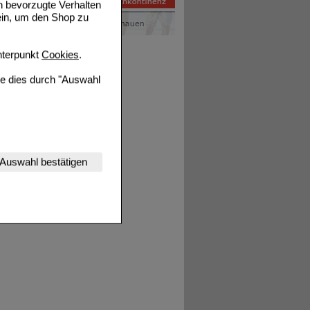
n bevorzugte Verhalten
ein, um den Shop zu
terpunkt
Cookies
.
ie dies durch "Auswahl
nserer Website
Auswahl bestätigen
tet werden kann.
estalten,
rhaltensweisen (z.B.
nisse zugeschrittene
ng unserer Website
uf unserer Website aber
, dass Daten hierfür