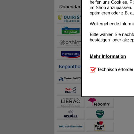
helfen uns Cookies, P
im Shop anzupassen. D
optimieren oder z.B. 
Weitergehende Informat
Bitte wählen Sie nach
bestätigen" oder akzep
Mehr Information
Technisch Notwendi
Technisch erforder
notwendig sind (z.B. N
Komfort:
Diese Cookie
beispielsweise für di
Spracheinstellung) an
Inhalte anzuzeigen un
Statistik & Tracking:
H
sammeln, mit deren Hil
auch die Werbung auf Dr
teilweise an Dritte wi