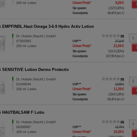
Unser Preis
*
9,28 €
200
ml
Lotion
Sie sparen
2,32 €
(
20%
)
Grundpreis
46,40 €
pro 1 l
EMPFINDL.Haut Omega 3-6-9 Hydro Activ Lotion
Dr. Hobein (Nachf.) GmbH
0
07392983
UVP
**
27,10 €
Unser Preis
*
21,59 €
200
ml
Lotion
Sie sparen
5,51 €
(
20%
)
Grundpreis
107,95 €
pro 1 l
SENSITIVE Lotion Dermo Protectiv
Dr. Hobein (Nachf.) GmbH
0
01449044
UVP
**
13,85 €
Unser Preis
*
11,29 €
200
ml
Lotion
Sie sparen
2,56 €
(
18%
)
Grundpreis
56,45 €
pro 1 l
 HAUTBALSAM F Lotio
Dr. Hobein (Nachf.) GmbH
0
06306987
UVP
**
12,75 €
Unser Preis
*
10,39 €
200
ml
Lotion