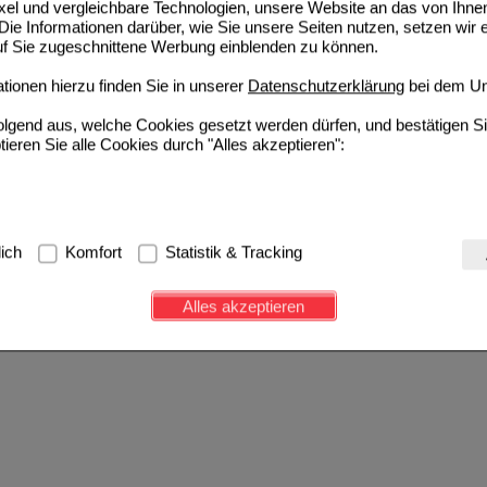
ixel und vergleichbare Technologien, unsere Website an das von Ihne
ie Informationen darüber, wie Sie unsere Seiten nutzen, setzen wir 
auf Sie zugeschnittene Werbung einblenden zu können.
ionen hierzu finden Sie in unserer
Datenschutzerklärung
bei dem Un
folgend aus, welche Cookies gesetzt werden dürfen, und bestätigen S
tieren Sie alle Cookies durch "Alles akzeptieren":
g:
Hierbei handelt es sich um Cookies, die für die Grundfunktionen u
lich
Komfort
Statistik & Tracking
avigation, Warenkorb, Kundenkonto), weshalb auf diese nicht verzich
s werden genutzt um das Einkaufserlebnis noch ansprechender zu g
Alles akzeptieren
e Wiedererkennung des Besuchers oder unsere Seite an bevorzugte Ve
zupassen. Komfort-Cookies ermöglichen es uns auch auf Ihre Bedürf
d unser Partnerprogramm zu betreiben.
ierüber lassen sich Informationen über die Art und Weise der Nutzu
fe wir unsere Website weiter für Sie optimieren können, den Inhalt a
ittseiten möglichst relevant für Sie zu gestalten. Bitte beachten Sie
e z.B. Google oder soziale Medien übertragen werden.