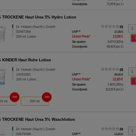
Grundpreis
71,95 €
pro 1 l
 TROCKENE Haut Urea 5% Hydro Lotion
Dr. Hobein (Nachf.) GmbH
0
02497269
UVP
**
17,35 €
Unser Preis
*
13,88 €
200
ml
Lotion
Sie sparen
3,47 €
(
20%
)
Grundpreis
69,40 €
pro 1 l
 KINDER Haut Ruhe Lotion
Dr. Hobein (Nachf.) GmbH
0
14291082
UVP
**
30,05 €
Unser Preis
*
22,65 €
200
ml
Lotion
Sie sparen
7,40 €
(
25%
)
Grundpreis
113,25 €
pro 1 l
23%
25%
25 ml
200 ml
 TROCKENE Haut Urea 5% Waschlotion
Dr. Hobein (Nachf.) GmbH
0
03679498
UVP
**
11,60 €