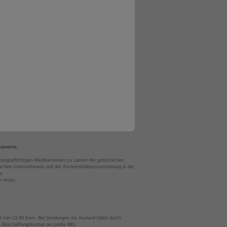
kamente.
bungspflichtigen Medikamenten zu Lasten der gesetzlichen
chen Unternehmens und der Arzneimittelpreisverordnung in der
s.
en muss.
t von 13,99 Euro. Bei Sendungen ins Ausland fallen durch
te Beschaffungskosten an (siehe BK).