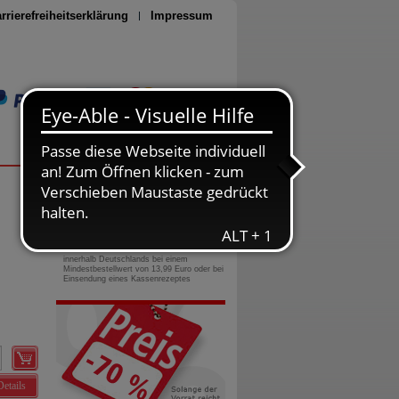
rrierefreiheitserklärung
Impressum
Seite drucken
0800-10 11 422
gebührenfreie Rufnummer
Versandkostenfrei
innerhalb Deutschlands bei einem
Mindestbestellwert von 13,99 Euro oder bei
Einsendung eines Kassenrezeptes
Details