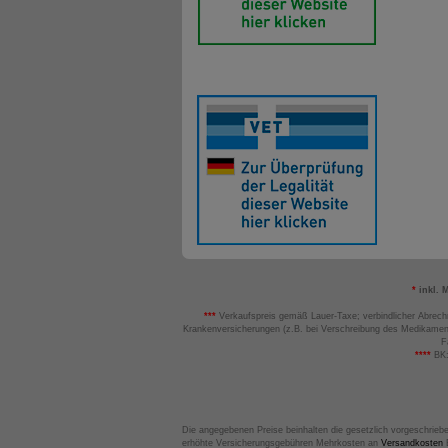
*
inkl. 
***
Verkaufspreis gemäß Lauer-Taxe; verbindlicher Abrech
Krankenversicherungen (z.B. bei Verschreibung des Medikamen
F
****
BK:
Die angegebenen Preise beinhalten die gesetzlich vorgeschrieb
erhöhte Versicherungsgebühren Mehrkosten an
Versandkosten
B