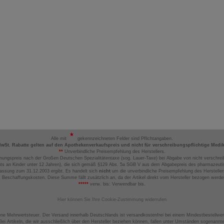
Alle mit
gekennzeichneten Felder sind Pflichtangaben.
MwSt. Rabatte gelten auf den Apothekenverkaufspreis und nicht für verschreibungspflichtige Medi
**
Unverbindliche Preisempfehlung des Herstellers.
nungspreis nach der Großen Deutschen Spezialitätentaxe (sog. Lauer-Taxe) bei Abgabe von nicht verschrei
ts an Kinder unter 12 Jahren), die sich gemäß §129 Abs. 5a SGB V aus dem Abgabepreis des pharmazeutis
assung zum 31.12.2003 ergibt. Es handelt sich
nicht
um die unverbindliche Preisempfehlung des Hersteller
 Beschaffungskosten. Diese Summe fällt zusätzlich an, da der Artikel direkt vom Hersteller bezogen werd
*****
verw. bis: Verwendbar bis.
Hier können Sie Ihre Cookie-Zustimmung widerrufen
ene Mehrwertsteuer. Der Versand innerhalb Deutschlands ist versandkostenfrei bei einem Mindestbestellwer
ei Artikeln, die wir ausschließlich über den Hersteller beziehen können, fallen unter Umständen sogenann