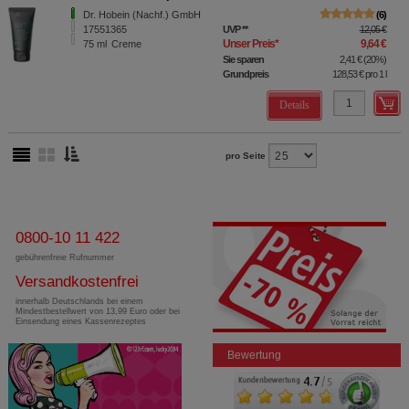
Dr. Hobein (Nachf.) GmbH
6
17551365
UVP
**
12,05 €
Unser Preis
*
9,64 €
75
ml
Creme
Sie sparen
2,41 €
(
20%
)
Grundpreis
128,53 €
pro 1 l
Details
pro Seite
0800-10 11 422
gebührenfreie Rufnummer
Versandkostenfrei
innerhalb Deutschlands bei einem
Mindestbestellwert von 13,99 Euro oder bei
Einsendung eines Kassenrezeptes
Bewertung