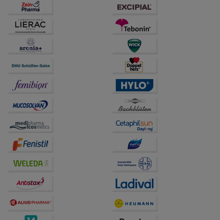
anzuzeigen und unser Partnerprogramm zu
betreiben.
Statistik & Tracking:
Hierüber lassen sich
Informationen über die Art und Weise der Nutzung
unserer Website sammeln, mit deren Hilfe wir unsere
Website weiter für Sie optimieren können, den Inhalt
auf unserer Website aber auch die Werbung auf
Drittseiten möglichst relevant für Sie zu gestalten.
Bitte beachten Sie, dass Daten hierfür teilweise an
Dritte wie z.B. Google oder soziale Medien
übertragen werden.