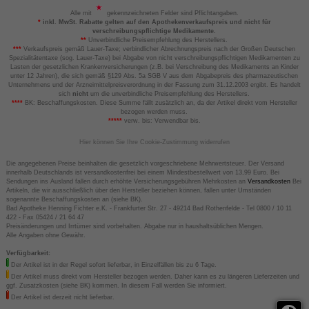
Alle mit
gekennzeichneten Felder sind Pflichtangaben.
*
inkl. MwSt. Rabatte gelten auf den Apothekenverkaufspreis und nicht für
verschreibungspflichtige Medikamente.
**
Unverbindliche Preisempfehlung des Herstellers.
***
Verkaufspreis gemäß Lauer-Taxe; verbindlicher Abrechnungspreis nach der Großen Deutschen
Spezialitätentaxe (sog. Lauer-Taxe) bei Abgabe von nicht verschreibungspflichtigen Medikamenten zu
Lasten der gesetzlichen Krankenversicherungen (z.B. bei Verschreibung des Medikaments an Kinder
unter 12 Jahren), die sich gemäß §129 Abs. 5a SGB V aus dem Abgabepreis des pharmazeutischen
Unternehmens und der Arzneimittelpreisverordnung in der Fassung zum 31.12.2003 ergibt. Es handelt
sich
nicht
um die unverbindliche Preisempfehlung des Herstellers.
****
BK: Beschaffungskosten. Diese Summe fällt zusätzlich an, da der Artikel direkt vom Hersteller
bezogen werden muss.
*****
verw. bis: Verwendbar bis.
Hier können Sie Ihre Cookie-Zustimmung widerrufen
Die angegebenen Preise beinhalten die gesetzlich vorgeschriebene Mehrwertsteuer. Der Versand
innerhalb Deutschlands ist versandkostenfrei bei einem Mindestbestellwert von 13,99 Euro. Bei
Sendungen ins Ausland fallen durch erhöhte Versicherungsgebühren Mehrkosten an
Versandkosten
Bei
Artikeln, die wir ausschließlich über den Hersteller beziehen können, fallen unter Umständen
sogenannte Beschaffungskosten an (siehe BK).
Bad Apotheke Henning Fichter e.K. - Frankfurter Str. 27 - 49214 Bad Rothenfelde - Tel 0800 / 10 11
422 - Fax 05424 / 21 64 47
Preisänderungen und Irrtümer sind vorbehalten. Abgabe nur in haushaltsüblichen Mengen.
Alle Angaben ohne Gewähr.
Verfügbarkeit:
Der Artikel ist in der Regel sofort lieferbar, in Einzelfällen bis zu 6 Tage.
Der Artikel muss direkt vom Hersteller bezogen werden. Daher kann es zu längeren Lieferzeiten und
ggf. Zusatzkosten (siehe BK) kommen. In diesem Fall werden Sie informiert.
Der Artikel ist derzeit nicht lieferbar.