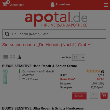
0
Anmelden
Warenkorb
Sie suchen nach:
„
Dr. Hobein (Nachf.) GmbH
“
pro Seite
EUBOS SENSITIVE Hand Repair & Schutz Creme
Dr. Hobein (Nachf.) GmbH
1
00677398
UVP
**
8,35 €
Unser Preis
*
6,79 €
75
ml
Creme
Sie sparen
1,56 €
(
19%
)
Grundpreis
90,53 €
pro 1 l
Details
EUBOS SENSITIVE Ultra Repair & Schutz Handcreme