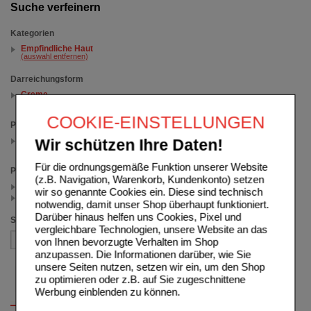
Suche verfeinern
Kategorien
Empfindliche Haut
(auswahl entfernen)
Darreichungsform
Creme
(auswahl entfernen)
COOKIE-EINSTELLUNGEN
Packungsgröße
75 ml
Wir schützen Ihre Daten!
(auswahl entfernen)
Für die ordnungsgemäße Funktion unserer Website
Preis
(z.B. Navigation, Warenkorb, Kundenkonto) setzen
< 7.50 (1)
wir so genannte Cookies ein. Diese sind technisch
>= 7.50 (1)
notwendig, damit unser Shop überhaupt funktioniert.
Darüber hinaus helfen uns Cookies, Pixel und
Sortieren nach
vergleichbare Technologien, unsere Website an das
von Ihnen bevorzugte Verhalten im Shop
anzupassen. Die Informationen darüber, wie Sie
unsere Seiten nutzen, setzen wir ein, um den Shop
zu optimieren oder z.B. auf Sie zugeschnittene
Werbung einblenden zu können.