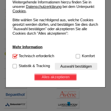
Weitergehende Informationen hierzu finden Sie in
unserer
Datenschutzerklärung
bei dem Unterpunkt
Cookies
.
Bitte wählen Sie nachfolgend aus, welche Cookies
gesetzt werden dürfen, und bestätigen Sie dies durch
"Auswahl bestätigen" oder akzeptieren Sie alle
Cookies durch "Alles akzeptieren":
Mehr Information
Technisch Notwendig:
Technisch erforderlich
Hierbei handelt es sich um
Komfort
Cookies, die für die Grundfunktionen unserer
Website notwendig sind (z.B. Navigation, Warenkorb,
Statistik & Tracking
Auswahl bestätigen
Kundenkonto), weshalb auf diese nicht verzichtet
werden kann.
Alles akzeptieren
Komfort:
Diese Cookies werden genutzt um das
Einkaufserlebnis noch ansprechender zu gestalten,
beispielsweise für die Wiedererkennung des
Besuchers oder unsere Seite an bevorzugte
Verhaltensweisen (z.B. Spracheinstellung)
anzupassen. Komfort-Cookies ermöglichen es uns
auch auf Ihre Bedürfnisse zugeschrittene Inhalte