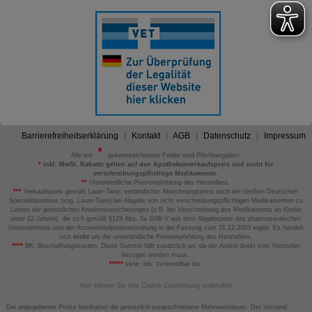
Barrierefreiheitserklärung
Kontakt
AGB
Datenschutz
Impressum
Alle mit
gekennzeichneten Felder sind Pflichtangaben.
*
inkl. MwSt. Rabatte gelten auf den Apothekenverkaufspreis und nicht für
verschreibungspflichtige Medikamente.
**
Unverbindliche Preisempfehlung des Herstellers.
***
Verkaufspreis gemäß Lauer-Taxe; verbindlicher Abrechnungspreis nach der Großen Deutschen
Spezialitätentaxe (sog. Lauer-Taxe) bei Abgabe von nicht verschreibungspflichtigen Medikamenten zu
Lasten der gesetzlichen Krankenversicherungen (z.B. bei Verschreibung des Medikaments an Kinder
unter 12 Jahren), die sich gemäß §129 Abs. 5a SGB V aus dem Abgabepreis des pharmazeutischen
Unternehmens und der Arzneimittelpreisverordnung in der Fassung zum 31.12.2003 ergibt. Es handelt
sich
nicht
um die unverbindliche Preisempfehlung des Herstellers.
****
BK: Beschaffungskosten. Diese Summe fällt zusätzlich an, da der Artikel direkt vom Hersteller
bezogen werden muss.
*****
verw. bis: Verwendbar bis.
Hier können Sie Ihre Cookie-Zustimmung widerrufen
Die angegebenen Preise beinhalten die gesetzlich vorgeschriebene Mehrwertsteuer. Der Versand