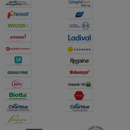
auf unserer Website aber auch die Werbung auf
Drittseiten möglichst relevant für Sie zu gestalten.
Bitte beachten Sie, dass Daten hierfür teilweise an
Dritte wie z.B. Google oder soziale Medien
übertragen werden.