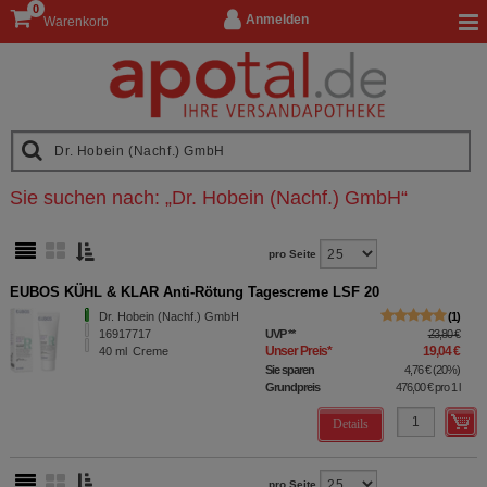
0
Anmelden
Warenkorb
Sie suchen nach:
„
Dr. Hobein (Nachf.) GmbH
“
pro Seite
EUBOS KÜHL & KLAR Anti-Rötung Tagescreme LSF 20
Dr. Hobein (Nachf.) GmbH
1
16917717
UVP
**
23,80 €
Unser Preis
*
19,04 €
40
ml
Creme
Sie sparen
4,76 €
(
20%
)
Grundpreis
476,00 €
pro 1 l
Details
pro Seite