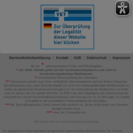
Barrierefreiheitserklärung
Kontakt
AGB
Datenschutz
Impressum
Alle mit
gekennzeichneten Felder sind Pflichtangaben.
*
inkl. MwSt. Rabatte gelten auf den Apothekenverkaufspreis und nicht für
verschreibungspflichtige Medikamente.
**
Unverbindliche Preisempfehlung des Herstellers.
***
Verkaufspreis gemäß Lauer-Taxe; verbindlicher Abrechnungspreis nach der Großen Deutschen
Spezialitätentaxe (sog. Lauer-Taxe) bei Abgabe von nicht verschreibungspflichtigen Medikamenten zu
Lasten der gesetzlichen Krankenversicherungen (z.B. bei Verschreibung des Medikaments an Kinder
unter 12 Jahren), die sich gemäß §129 Abs. 5a SGB V aus dem Abgabepreis des pharmazeutischen
Unternehmens und der Arzneimittelpreisverordnung in der Fassung zum 31.12.2003 ergibt. Es handelt
sich
nicht
um die unverbindliche Preisempfehlung des Herstellers.
****
BK: Beschaffungskosten. Diese Summe fällt zusätzlich an, da der Artikel direkt vom Hersteller
bezogen werden muss.
*****
verw. bis: Verwendbar bis.
Hier können Sie Ihre Cookie-Zustimmung widerrufen
Die angegebenen Preise beinhalten die gesetzlich vorgeschriebene Mehrwertsteuer. Der Versand