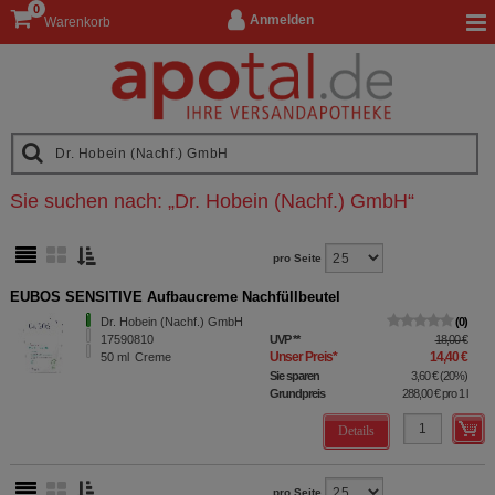
0
Anmelden
Warenkorb
Sie suchen nach:
„
Dr. Hobein (Nachf.) GmbH
“
pro Seite
EUBOS SENSITIVE Aufbaucreme Nachfüllbeutel
Dr. Hobein (Nachf.) GmbH
0
17590810
UVP
**
18,00 €
Unser Preis
*
14,40 €
50
ml
Creme
Sie sparen
3,60 €
(
20%
)
Grundpreis
288,00 €
pro 1 l
Details
pro Seite