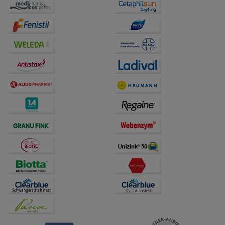
auf unserer Website aber auch die Werbung auf
Drittseiten möglichst relevant für Sie zu gestalten.
Bitte beachten Sie, dass Daten hierfür teilweise an
Dritte wie z.B. Google oder soziale Medien
übertragen werden.