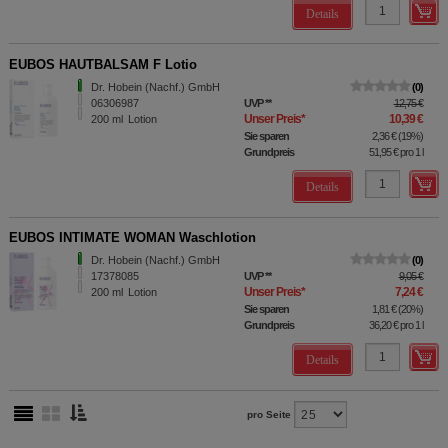
Details
EUBOS HAUTBALSAM F Lotio
Dr. Hobein (Nachf.) GmbH
0
06306987
UVP
**
12,75 €
Unser Preis
*
10,39 €
200
ml
Lotion
Sie sparen
2,36 €
(
19%
)
Grundpreis
51,95 €
pro 1 l
Details
EUBOS INTIMATE WOMAN Waschlotion
Dr. Hobein (Nachf.) GmbH
0
17378085
UVP
**
9,05 €
Unser Preis
*
7,24 €
200
ml
Lotion
Sie sparen
1,81 €
(
20%
)
Grundpreis
36,20 €
pro 1 l
Details
pro Seite