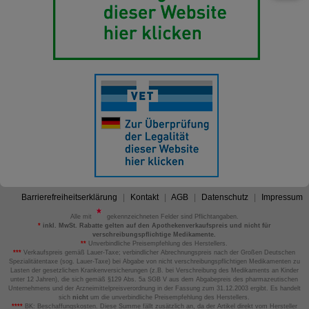
Barrierefreiheitserklärung
Kontakt
AGB
Datenschutz
Impressum
Alle mit
gekennzeichneten Felder sind Pflichtangaben.
*
inkl. MwSt. Rabatte gelten auf den Apothekenverkaufspreis und nicht für
verschreibungspflichtige Medikamente.
**
Unverbindliche Preisempfehlung des Herstellers.
***
Verkaufspreis gemäß Lauer-Taxe; verbindlicher Abrechnungspreis nach der Großen Deutschen
Spezialitätentaxe (sog. Lauer-Taxe) bei Abgabe von nicht verschreibungspflichtigen Medikamenten zu
Lasten der gesetzlichen Krankenversicherungen (z.B. bei Verschreibung des Medikaments an Kinder
unter 12 Jahren), die sich gemäß §129 Abs. 5a SGB V aus dem Abgabepreis des pharmazeutischen
Unternehmens und der Arzneimittelpreisverordnung in der Fassung zum 31.12.2003 ergibt. Es handelt
sich
nicht
um die unverbindliche Preisempfehlung des Herstellers.
****
BK: Beschaffungskosten. Diese Summe fällt zusätzlich an, da der Artikel direkt vom Hersteller