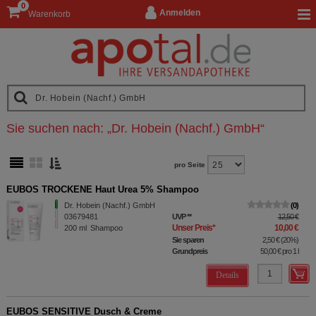
0
Anmelden
Warenkorb
Sie suchen nach:
„
Dr. Hobein (Nachf.) GmbH
“
pro Seite
EUBOS TROCKENE Haut Urea 5% Shampoo
Dr. Hobein (Nachf.) GmbH
0
03679481
UVP
**
12,50 €
Unser Preis
*
10,00 €
200
ml
Shampoo
Sie sparen
2,50 €
(
20%
)
Grundpreis
50,00 €
pro 1 l
Details
EUBOS SENSITIVE Dusch & Creme