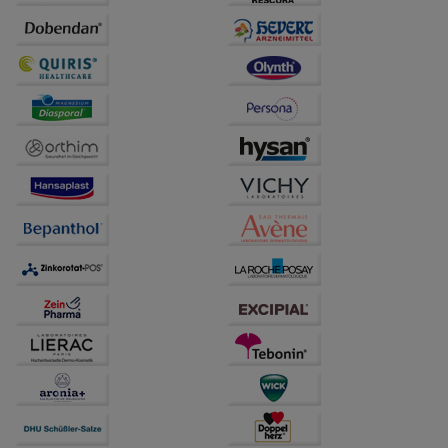
Informationen über die Art und Weise der Nutzung
unserer Website sammeln, mit deren Hilfe wir unsere
Website weiter für Sie optimieren können, den Inhalt
auf unserer Website aber auch die Werbung auf
Drittseiten möglichst relevant für Sie zu gestalten.
Bitte beachten Sie, dass Daten hierfür teilweise an
Dritte wie z.B. Google oder soziale Medien
übertragen werden.