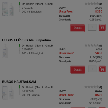
Dr. Hobein (Nachf.) GmbH
0
07212337
UVP
**
10,00 €
Unser Preis
*
8,39 €
200
ml
Emulsion
Sie sparen
1,61 €
(
16%
)
Grundpreis
41,95 €
pro 1 l
Details
EUBOS FLÜSSIG blau unparfüm.
Dr. Hobein (Nachf.) GmbH
0
02261532
UVP
**
6,80 €
Unser Preis
*
5,65 €
200
ml
Flüssigkeit
Sie sparen
1,15 €
(
17%
)
Grundpreis
28,25 €
pro 1 l
Details
EUBOS HAUTBALSAM
Dr. Hobein (Nachf.) GmbH
0
06306970
UVP
**
10,95 €
Unser Preis
*
8,59 €
200
ml
Balsam
Sie sparen
2,36 €
(
22%
)
Grundpreis
42,95 €
pro 1 l