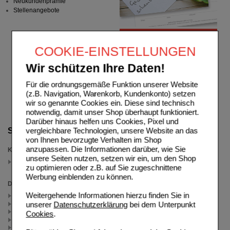
Neukundenprämie
Stellenangebote
COOKIE-EINSTELLUNGEN
Wir schützen Ihre Daten!
Für die ordnungsgemäße Funktion unserer Website
(z.B. Navigation, Warenkorb, Kundenkonto) setzen
wir so genannte Cookies ein. Diese sind technisch
notwendig, damit unser Shop überhaupt funktioniert.
Darüber hinaus helfen uns Cookies, Pixel und
vergleichbare Technologien, unsere Website an das
Suche verfeinern
von Ihnen bevorzugte Verhalten im Shop
anzupassen. Die Informationen darüber, wie Sie
Kategorien
unsere Seiten nutzen, setzen wir ein, um den Shop
Männerpflege
zu optimieren oder z.B. auf Sie zugeschnittene
(auswahl entfernen)
Werbung einblenden zu können.
Darreichungsform
Weitergehende Informationen hierzu finden Sie in
Balsam (1)
unserer
Datenschutzerklärung
bei dem Unterpunkt
Emulsion (1)
Flüssigkeit (1)
Cookies
.
Lotion (2)
Shampoo (1)