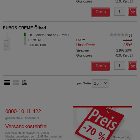
Grundpreis
51,95 €
pro 1 l
Details
EUBOS CREME Ölbad
Dr. Hobein (Nachf.) GmbH
0
02781415
UVP
**
10,75 €
Unser Preis
*
8,59 €
200
ml
Bad
Sie sparen
2,16 €
(
20%
)
Grundpreis
42,95 €
pro 1 l
Details
pro Seite
0800-10 11 422
gebührenfreie Rufnummer
Versandkostenfrei
innerhalb Deutschlands bei einem
Mindestbestellwert von 13,99 Euro oder bei