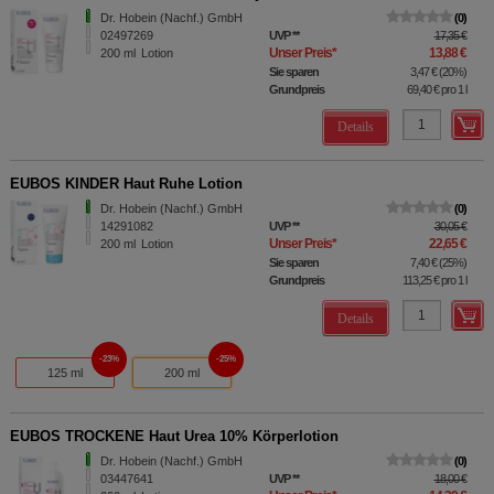
Dr. Hobein (Nachf.) GmbH
0
02497269
UVP
**
17,35 €
Unser Preis
*
13,88 €
200
ml
Lotion
Sie sparen
3,47 €
(
20%
)
Grundpreis
69,40 €
pro 1 l
Details
EUBOS KINDER Haut Ruhe Lotion
Dr. Hobein (Nachf.) GmbH
0
14291082
UVP
**
30,05 €
Unser Preis
*
22,65 €
200
ml
Lotion
Sie sparen
7,40 €
(
25%
)
Grundpreis
113,25 €
pro 1 l
Details
23%
25%
125 ml
200 ml
EUBOS TROCKENE Haut Urea 10% Körperlotion
Dr. Hobein (Nachf.) GmbH
0
03447641
UVP
**
18,00 €