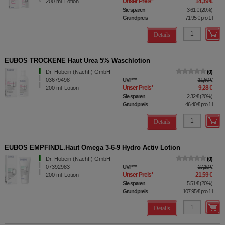
Unser Preis
*
14,39 €
200
ml
Lotion
Sie sparen
3,61 €
(
20%
)
Grundpreis
71,95 €
pro 1 l
Details
EUBOS TROCKENE Haut Urea 5% Waschlotion
Dr. Hobein (Nachf.) GmbH
0
03679498
UVP
**
11,60 €
Unser Preis
*
9,28 €
200
ml
Lotion
Sie sparen
2,32 €
(
20%
)
Grundpreis
46,40 €
pro 1 l
Details
EUBOS EMPFINDL.Haut Omega 3-6-9 Hydro Activ Lotion
Dr. Hobein (Nachf.) GmbH
0
07392983
UVP
**
27,10 €
Unser Preis
*
21,59 €
200
ml
Lotion
Sie sparen
5,51 €
(
20%
)
Grundpreis
107,95 €
pro 1 l
Details