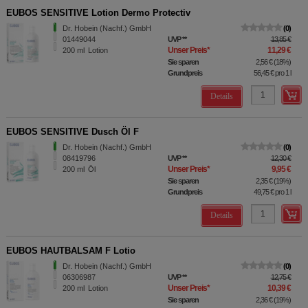
EUBOS SENSITIVE Lotion Dermo Protectiv
Dr. Hobein (Nachf.) GmbH
0
01449044
UVP
**
13,85 €
Unser Preis
*
11,29 €
200
ml
Lotion
Sie sparen
2,56 €
(
18%
)
Grundpreis
56,45 €
pro 1 l
Details
EUBOS SENSITIVE Dusch Öl F
Dr. Hobein (Nachf.) GmbH
0
08419796
UVP
**
12,30 €
Unser Preis
*
9,95 €
200
ml
Öl
Sie sparen
2,35 €
(
19%
)
Grundpreis
49,75 €
pro 1 l
Details
EUBOS HAUTBALSAM F Lotio
Dr. Hobein (Nachf.) GmbH
0
06306987
UVP
**
12,75 €
Unser Preis
*
10,39 €
200
ml
Lotion
Sie sparen
2,36 €
(
19%
)