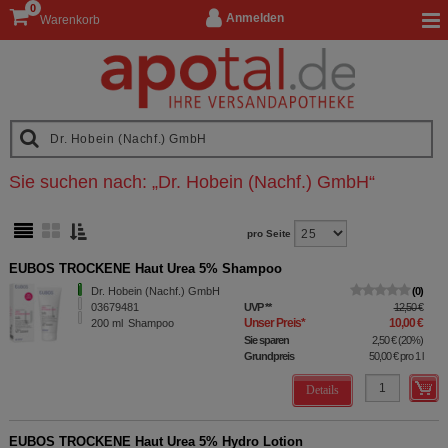
0
Anmelden
Warenkorb
Sie suchen nach:
„
Dr. Hobein (Nachf.) GmbH
“
pro Seite
EUBOS TROCKENE Haut Urea 5% Shampoo
Dr. Hobein (Nachf.) GmbH
0
03679481
UVP
**
12,50 €
Unser Preis
*
10,00 €
200
ml
Shampoo
Sie sparen
2,50 €
(
20%
)
Grundpreis
50,00 €
pro 1 l
Details
EUBOS TROCKENE Haut Urea 5% Hydro Lotion