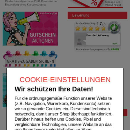
Mindestbestellwert von 13,99 Euro oder bei
Einsendung eines Kassenrezeptes
Bewertung
COOKIE-EINSTELLUNGEN
Wir schützen Ihre Daten!
Für die ordnungsgemäße Funktion unserer Website
(z.B. Navigation, Warenkorb, Kundenkonto) setzen
wir so genannte Cookies ein. Diese sind technisch
Bestellung
notwendig, damit unser Shop überhaupt funktioniert.
Darüber hinaus helfen uns Cookies, Pixel und
Hilfe zur Anmeldung
vergleichbare Technologien, unsere Website an das
Hilfe zum Bestellvorgang
von Ihnen bevorzugte Verhalten im Shop