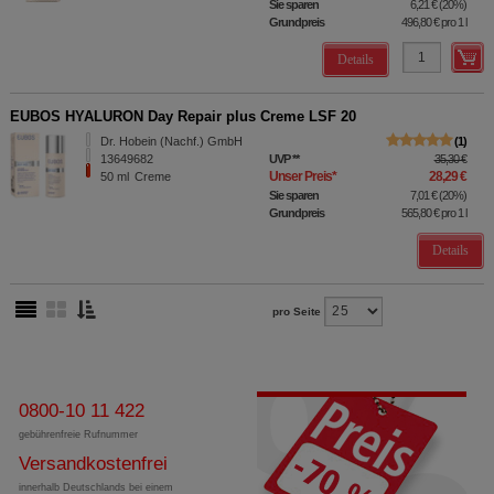
Sie sparen
6,21 €
(
20%
)
Grundpreis
496,80 €
pro 1 l
Details
EUBOS HYALURON Day Repair plus Creme LSF 20
Dr. Hobein (Nachf.) GmbH
1
13649682
UVP
**
35,30 €
Unser Preis
*
28,29 €
50
ml
Creme
Sie sparen
7,01 €
(
20%
)
Grundpreis
565,80 €
pro 1 l
Details
pro Seite
0800-10 11 422
gebührenfreie Rufnummer
Versandkostenfrei
innerhalb Deutschlands bei einem