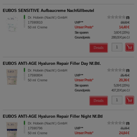
EUBOS SENSITIVE Aufbaucreme Nachfüllbeutel
Dr. Hobein (Nachf.) GmbH
0
17590810
UVP
**
18,00 €
Unser Preis
*
14,40 €
50
ml
Creme
Sie sparen
3,60 €
(
20%
)
Grundpreis
288,00 €
pro 1 l
Details
EUBOS ANTI-AGE Hyaluron Repair Filler Day Nf.Btl.
Dr. Hobein (Nachf.) GmbH
0
17590804
UVP
**
25,45 €
Unser Preis
*
20,36 €
50
ml
Creme
Sie sparen
5,09 €
(
20%
)
Grundpreis
407,20 €
pro 1 l
Details
EUBOS ANTI-AGE Hyaluron Repair Filler Night Nf.Btl
Dr. Hobein (Nachf.) GmbH
0
17590796
UVP
**
31,05 €
Unser Preis
*
24,84 €
50
ml
Creme