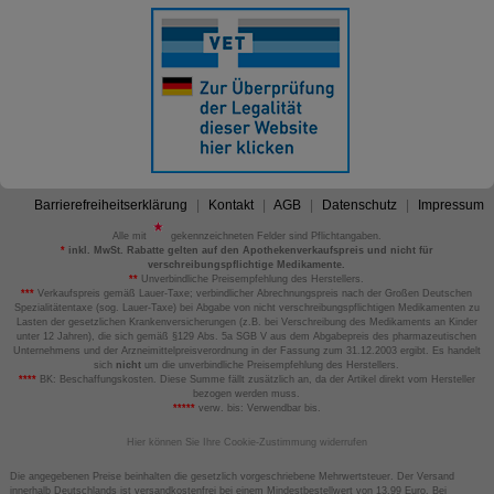
Barrierefreiheitserklärung
Kontakt
AGB
Datenschutz
Impressum
Alle mit
gekennzeichneten Felder sind Pflichtangaben.
*
inkl. MwSt. Rabatte gelten auf den Apothekenverkaufspreis und nicht für
verschreibungspflichtige Medikamente.
**
Unverbindliche Preisempfehlung des Herstellers.
***
Verkaufspreis gemäß Lauer-Taxe; verbindlicher Abrechnungspreis nach der Großen Deutschen
Spezialitätentaxe (sog. Lauer-Taxe) bei Abgabe von nicht verschreibungspflichtigen Medikamenten zu
Lasten der gesetzlichen Krankenversicherungen (z.B. bei Verschreibung des Medikaments an Kinder
unter 12 Jahren), die sich gemäß §129 Abs. 5a SGB V aus dem Abgabepreis des pharmazeutischen
Unternehmens und der Arzneimittelpreisverordnung in der Fassung zum 31.12.2003 ergibt. Es handelt
sich
nicht
um die unverbindliche Preisempfehlung des Herstellers.
****
BK: Beschaffungskosten. Diese Summe fällt zusätzlich an, da der Artikel direkt vom Hersteller
bezogen werden muss.
*****
verw. bis: Verwendbar bis.
Hier können Sie Ihre Cookie-Zustimmung widerrufen
Die angegebenen Preise beinhalten die gesetzlich vorgeschriebene Mehrwertsteuer. Der Versand
innerhalb Deutschlands ist versandkostenfrei bei einem Mindestbestellwert von 13,99 Euro. Bei