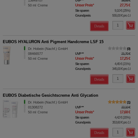
13649707
UVP
**
36,85 €
Unser Preis
*
27,75 €
50
ml
Creme
Sie sparen
9,10 €
(
25%
)
Grundpreis
555,00 €
pro 1 l
Details
EUBOS HYALURON Anti Pigment Handcreme LSF 15
Dr. Hobein (Nachf.) GmbH
0
08466577
UVP
**
21,70 €
Unser Preis
*
17,25 €
50
ml
Creme
Sie sparen
4,45 €
(
21%
)
Grundpreis
345,00 €
pro 1 l
Details
EUBOS Diabetische Gesichtscreme Anti Glycation
Dr. Hobein (Nachf.) GmbH
1
01308272
UVP
**
22,10 €
Unser Preis
*
17,68 €
50
ml
Creme
Sie sparen
4,42 €
(
20%
)
Grundpreis
353,60 €
pro 1 l
Details