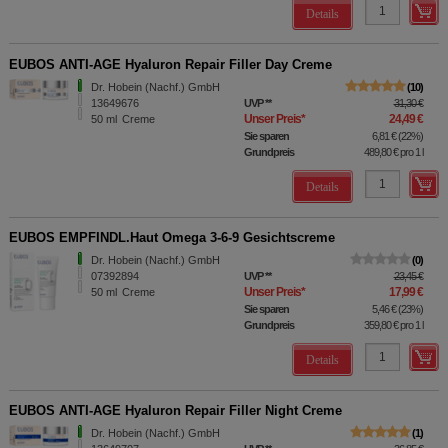
Details
EUBOS ANTI-AGE Hyaluron Repair Filler Day Creme
Dr. Hobein (Nachf.) GmbH
10
13649676
UVP
**
31,30 €
Unser Preis
*
24,49 €
50
ml
Creme
Sie sparen
6,81 €
(
22%
)
Grundpreis
489,80 €
pro 1 l
Details
EUBOS EMPFINDL.Haut Omega 3-6-9 Gesichtscreme
Dr. Hobein (Nachf.) GmbH
0
07392894
UVP
**
23,45 €
Unser Preis
*
17,99 €
50
ml
Creme
Sie sparen
5,46 €
(
23%
)
Grundpreis
359,80 €
pro 1 l
Details
EUBOS ANTI-AGE Hyaluron Repair Filler Night Creme
Dr. Hobein (Nachf.) GmbH
1