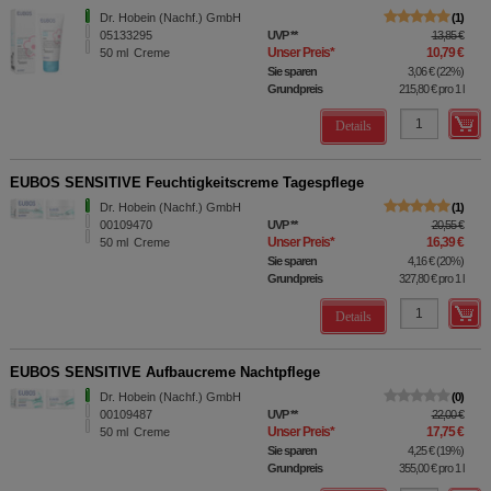
Dr. Hobein (Nachf.) GmbH
1
05133295
UVP
**
13,85 €
Unser Preis
*
10,79 €
50
ml
Creme
Sie sparen
3,06 €
(
22%
)
Grundpreis
215,80 €
pro 1 l
Details
EUBOS SENSITIVE Feuchtigkeitscreme Tagespflege
Dr. Hobein (Nachf.) GmbH
1
00109470
UVP
**
20,55 €
Unser Preis
*
16,39 €
50
ml
Creme
Sie sparen
4,16 €
(
20%
)
Grundpreis
327,80 €
pro 1 l
Details
EUBOS SENSITIVE Aufbaucreme Nachtpflege
Dr. Hobein (Nachf.) GmbH
0
00109487
UVP
**
22,00 €
Unser Preis
*
17,75 €
50
ml
Creme
Sie sparen
4,25 €
(
19%
)
Grundpreis
355,00 €
pro 1 l