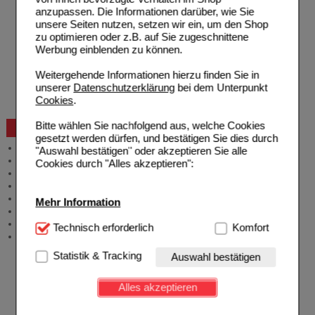
Zahlungsmöglichkeiten
anzupassen. Die Informationen darüber, wie Sie
Rezepte einlösen
unsere Seiten nutzen, setzen wir ein, um den Shop
Freiumschläge anfordern
zu optimieren oder z.B. auf Sie zugeschnittene
Freiumschläge downloaden
Werbung einblenden zu können.
Auslandsbestellung
Reklamation
Weitergehende Informationen hierzu finden Sie in
Widerrufsformular
unserer
Datenschutzerklärung
bei dem Unterpunkt
Problembehebung
Cookies
.
Bestellschein
Bitte wählen Sie nachfolgend aus, welche Cookies
Beratung und Service
gesetzt werden dürfen, und bestätigen Sie dies durch
Allgemeine Information
"Auswahl bestätigen" oder akzeptieren Sie alle
Produktberatung
Cookies durch "Alles akzeptieren":
Meldung Arzneimittelrisiken
Zuzahlungsfreie Arzneien
Angebote & Downloads
Mehr Information
Newsletter
Neukundenprämie
Technisch Notwendig:
Technisch erforderlich
Hierbei handelt es sich um
Komfort
Stellenangebote
Cookies, die für die Grundfunktionen unserer
Website notwendig sind (z.B. Navigation, Warenkorb,
Statistik & Tracking
Auswahl bestätigen
Kundenkonto), weshalb auf diese nicht verzichtet
werden kann.
Alles akzeptieren
Komfort:
Diese Cookies werden genutzt um das