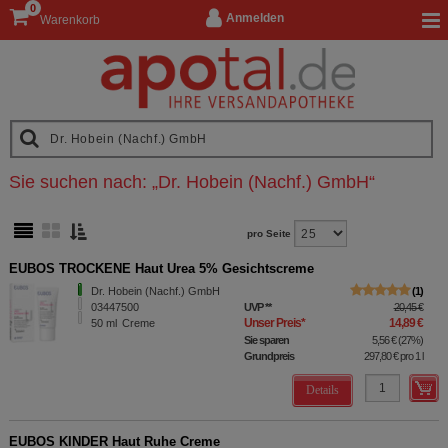
0
Anmelden
Warenkorb
Sie suchen nach:
„
Dr. Hobein (Nachf.) GmbH
“
pro Seite
EUBOS TROCKENE Haut Urea 5% Gesichtscreme
Dr. Hobein (Nachf.) GmbH
1
03447500
UVP
**
20,45 €
Unser Preis
*
14,89 €
50
ml
Creme
Sie sparen
5,56 €
(
27%
)
Grundpreis
297,80 €
pro 1 l
Details
EUBOS KINDER Haut Ruhe Creme