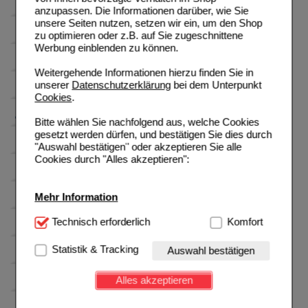
anzupassen. Die Informationen darüber, wie Sie
unsere Seiten nutzen, setzen wir ein, um den Shop
zu optimieren oder z.B. auf Sie zugeschnittene
Werbung einblenden zu können.
Weitergehende Informationen hierzu finden Sie in
unserer
Datenschutzerklärung
bei dem Unterpunkt
Cookies
.
Bitte wählen Sie nachfolgend aus, welche Cookies
gesetzt werden dürfen, und bestätigen Sie dies durch
"Auswahl bestätigen" oder akzeptieren Sie alle
Cookies durch "Alles akzeptieren":
Mehr Information
Technisch Notwendig:
Technisch erforderlich
Hierbei handelt es sich um
Komfort
Cookies, die für die Grundfunktionen unserer
Website notwendig sind (z.B. Navigation, Warenkorb,
Statistik & Tracking
Auswahl bestätigen
Kundenkonto), weshalb auf diese nicht verzichtet
werden kann.
Alles akzeptieren
Komfort:
Diese Cookies werden genutzt um das