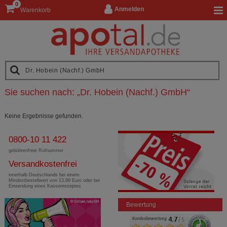
0
Anmelden
Warenkorb
Sie suchen nach:
„
Dr. Hobein (Nachf.) GmbH
“
Keine Ergebnisse gefunden.
0800-10 11 422
gebührenfreie Rufnummer
Versandkostenfrei
innerhalb Deutschlands bei einem
Mindestbestellwert von 13,99 Euro oder bei
Einsendung eines Kassenrezeptes
Bewertung