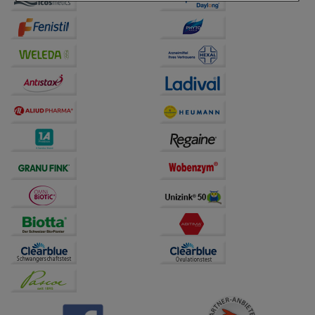
Einkaufserlebnis noch ansprechender zu gestalten,
beispielsweise für die Wiedererkennung des
Besuchers oder unsere Seite an bevorzugte
Verhaltensweisen (z.B. Spracheinstellung)
anzupassen. Komfort-Cookies ermöglichen es uns
auch auf Ihre Bedürfnisse zugeschrittene Inhalte
anzuzeigen und unser Partnerprogramm zu
betreiben.
Statistik & Tracking:
Hierüber lassen sich
Informationen über die Art und Weise der Nutzung
unserer Website sammeln, mit deren Hilfe wir unsere
Website weiter für Sie optimieren können, den Inhalt
auf unserer Website aber auch die Werbung auf
Drittseiten möglichst relevant für Sie zu gestalten.
Bitte beachten Sie, dass Daten hierfür teilweise an
Dritte wie z.B. Google oder soziale Medien
übertragen werden.