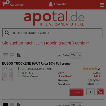
0
Anmelden
Warenkorb
Sie suchen nach:
„
Dr. Hobein (Nachf.) GmbH
“
pro Seite
EUBOS TROCKENE HAUT Urea 10% Fußcreme
Dr. Hobein (Nachf.) GmbH
2
03447871
UVP
**
11,85 €
Unser Preis
*
9,48 €
100
ml
Creme
Sie sparen
2,37 €
(
20%
)
Grundpreis
94,80 €
pro 1 l
Details
pro Seite