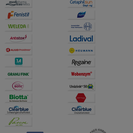
auf unserer Website aber auch die Werbung auf
Drittseiten möglichst relevant für Sie zu gestalten.
Bitte beachten Sie, dass Daten hierfür teilweise an
Dritte wie z.B. Google oder soziale Medien
übertragen werden.