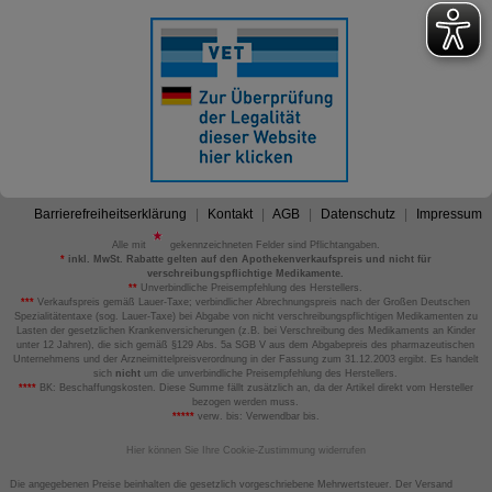
Barrierefreiheitserklärung
Kontakt
AGB
Datenschutz
Impressum
Alle mit
gekennzeichneten Felder sind Pflichtangaben.
*
inkl. MwSt. Rabatte gelten auf den Apothekenverkaufspreis und nicht für
verschreibungspflichtige Medikamente.
**
Unverbindliche Preisempfehlung des Herstellers.
***
Verkaufspreis gemäß Lauer-Taxe; verbindlicher Abrechnungspreis nach der Großen Deutschen
Spezialitätentaxe (sog. Lauer-Taxe) bei Abgabe von nicht verschreibungspflichtigen Medikamenten zu
Lasten der gesetzlichen Krankenversicherungen (z.B. bei Verschreibung des Medikaments an Kinder
unter 12 Jahren), die sich gemäß §129 Abs. 5a SGB V aus dem Abgabepreis des pharmazeutischen
Unternehmens und der Arzneimittelpreisverordnung in der Fassung zum 31.12.2003 ergibt. Es handelt
sich
nicht
um die unverbindliche Preisempfehlung des Herstellers.
****
BK: Beschaffungskosten. Diese Summe fällt zusätzlich an, da der Artikel direkt vom Hersteller
bezogen werden muss.
*****
verw. bis: Verwendbar bis.
Hier können Sie Ihre Cookie-Zustimmung widerrufen
Die angegebenen Preise beinhalten die gesetzlich vorgeschriebene Mehrwertsteuer. Der Versand