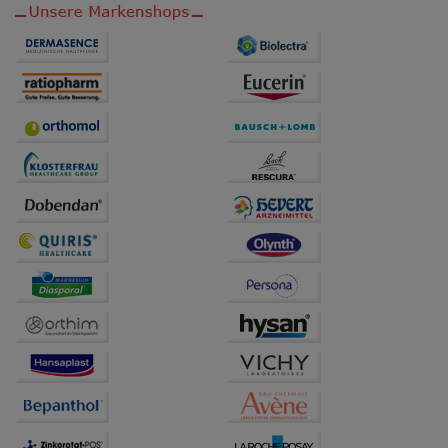
auch auf Ihre Bedürfnisse zugeschrittene Inhalte
anzuzeigen und unser Partnerprogramm zu
betreiben.
Statistik & Tracking:
Hierüber lassen sich
Informationen über die Art und Weise der Nutzung
unserer Website sammeln, mit deren Hilfe wir unsere
Website weiter für Sie optimieren können, den Inhalt
auf unserer Website aber auch die Werbung auf
Drittseiten möglichst relevant für Sie zu gestalten.
Bitte beachten Sie, dass Daten hierfür teilweise an
Dritte wie z.B. Google oder soziale Medien
übertragen werden.