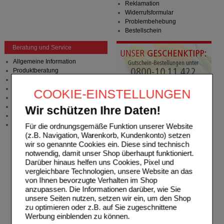
Reklamation
Widerrufsformular
Problembehebung
Bestellschein
Beratung und Service
Allgemeine Information
Produktberatung
Meldung Arzneimittelrisiken
Zuzahlungsfreie Arzneien
COOKIE-EINSTELLUNGEN
Angebote & Downloads
Newsletter
Wir schützen Ihre Daten!
Neukundenprämie
Stellenangebote
Für die ordnungsgemäße Funktion unserer Website
(z.B. Navigation, Warenkorb, Kundenkonto) setzen
wir so genannte Cookies ein. Diese sind technisch
notwendig, damit unser Shop überhaupt funktioniert.
Darüber hinaus helfen uns Cookies, Pixel und
vergleichbare Technologien, unsere Website an das
von Ihnen bevorzugte Verhalten im Shop
anzupassen. Die Informationen darüber, wie Sie
unsere Seiten nutzen, setzen wir ein, um den Shop
zu optimieren oder z.B. auf Sie zugeschnittene
Werbung einblenden zu können.