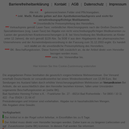
Barrierefreiheitserklärung
Kontakt
AGB
Datenschutz
Impressum
Alle mit
gekennzeichneten Felder sind Pflichtangaben.
*
inkl. MwSt. Rabatte gelten auf den Apothekenverkaufspreis und nicht für
verschreibungspflichtige Medikamente.
**
Unverbindliche Preisempfehlung des Herstellers.
***
Verkaufspreis gemäß Lauer-Taxe; verbindlicher Abrechnungspreis nach der Großen Deutschen
Spezialitätentaxe (sog. Lauer-Taxe) bei Abgabe von nicht verschreibungspflichtigen Medikamenten zu
Lasten der gesetzlichen Krankenversicherungen (z.B. bei Verschreibung des Medikaments an Kinder
unter 12 Jahren), die sich gemäß §129 Abs. 5a SGB V aus dem Abgabepreis des pharmazeutischen
Unternehmens und der Arzneimittelpreisverordnung in der Fassung zum 31.12.2003 ergibt. Es handelt
sich
nicht
um die unverbindliche Preisempfehlung des Herstellers.
****
BK: Beschaffungskosten. Diese Summe fällt zusätzlich an, da der Artikel direkt vom Hersteller
bezogen werden muss.
*****
verw. bis: Verwendbar bis.
Hier können Sie Ihre Cookie-Zustimmung widerrufen
Die angegebenen Preise beinhalten die gesetzlich vorgeschriebene Mehrwertsteuer. Der Versand
innerhalb Deutschlands ist versandkostenfrei bei einem Mindestbestellwert von 13,99 Euro. Bei
Sendungen ins Ausland fallen durch erhöhte Versicherungsgebühren Mehrkosten an
Versandkosten
Bei
Artikeln, die wir ausschließlich über den Hersteller beziehen können, fallen unter Umständen
sogenannte Beschaffungskosten an (siehe BK).
Bad Apotheke Henning Fichter e.K. - Frankfurter Str. 27 - 49214 Bad Rothenfelde - Tel 0800 / 10 11
422 - Fax 05424 / 21 64 47
Preisänderungen und Irrtümer sind vorbehalten. Abgabe nur in haushaltsüblichen Mengen.
Alle Angaben ohne Gewähr.
Verfügbarkeit:
Der Artikel ist in der Regel sofort lieferbar, in Einzelfällen bis zu 6 Tage.
Der Artikel muss direkt vom Hersteller bezogen werden. Daher kann es zu längeren Lieferzeiten und
ggf. Zusatzkosten (siehe BK) kommen. In diesem Fall werden Sie informiert.