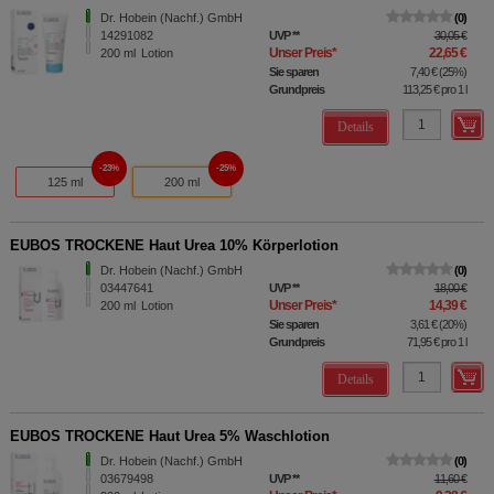
Dr. Hobein (Nachf.) GmbH
0
14291082
UVP
**
30,05 €
Unser Preis
*
22,65 €
200
ml
Lotion
Sie sparen
7,40 €
(
25%
)
Grundpreis
113,25 €
pro 1 l
Details
23%
25%
125 ml
200 ml
EUBOS TROCKENE Haut Urea 10% Körperlotion
Dr. Hobein (Nachf.) GmbH
0
03447641
UVP
**
18,00 €
Unser Preis
*
14,39 €
200
ml
Lotion
Sie sparen
3,61 €
(
20%
)
Grundpreis
71,95 €
pro 1 l
Details
EUBOS TROCKENE Haut Urea 5% Waschlotion
Dr. Hobein (Nachf.) GmbH
0
03679498
UVP
**
11,60 €