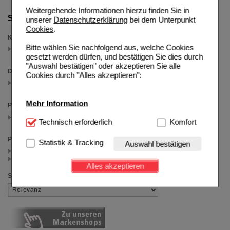
Weitergehende Informationen hierzu finden Sie in
Suche verfeinern
unserer
Datenschutzerklärung
bei dem Unterpunkt
Cookies
.
Kategorien
Bitte wählen Sie nachfolgend aus, welche Cookies
trockene Haut
(auswahl entfernen)
gesetzt werden dürfen, und bestätigen Sie dies durch
"Auswahl bestätigen" oder akzeptieren Sie alle
Darreichungsform
Cookies durch "Alles akzeptieren":
Lotion
(auswahl entfernen)
Mehr Information
Packungsgröße
200 ml
Technisch Notwendig:
Technisch erforderlich
Hierbei handelt es sich um
Komfort
(auswahl entfernen)
Cookies, die für die Grundfunktionen unserer
Preis
Website notwendig sind (z.B. Navigation, Warenkorb,
Statistik & Tracking
Auswahl bestätigen
Kundenkonto), weshalb auf diese nicht verzichtet
< 15.00 (5)
werden kann.
>= 15.00 (2)
Alles akzeptieren
Sortieren nach
Komfort:
Diese Cookies werden genutzt um das
Einkaufserlebnis noch ansprechender zu gestalten,
beispielsweise für die Wiedererkennung des
Besuchers oder unsere Seite an bevorzugte
Verhaltensweisen (z.B. Spracheinstellung)
anzupassen. Komfort-Cookies ermöglichen es uns