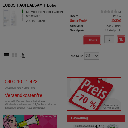
EUBOS HAUTBALSAM F Lotio
Dr. Hobein (Nachf.) GmbH
0
06306987
UVP
**
12,75 €
Unser Preis
*
10,39 €
200
ml
Lotion
Sie sparen
2,36 €
(
19%
)
Grundpreis
51,95 €
pro 1 l
Details
pro Seite
0800-10 11 422
gebührenfreie Rufnummer
Versandkostenfrei
innerhalb Deutschlands bei einem
Mindestbestellwert von 13,99 Euro oder bei
Einsendung eines Kassenrezeptes
Bewertung