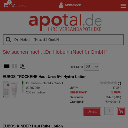
0
Anmelden
Warenkorb
Sie suchen nach:
„
Dr. Hobein (Nachf.) GmbH
“
pro Seite
EUBOS TROCKENE Haut Urea 5% Hydro Lotion
Dr. Hobein (Nachf.) GmbH
0
02497269
UVP
**
17,35 €
Unser Preis
*
13,88 €
200
ml
Lotion
Sie sparen
3,47 €
(
20%
)
Grundpreis
69,40 €
pro 1 l
Details
EUBOS KINDER Haut Ruhe Lotion