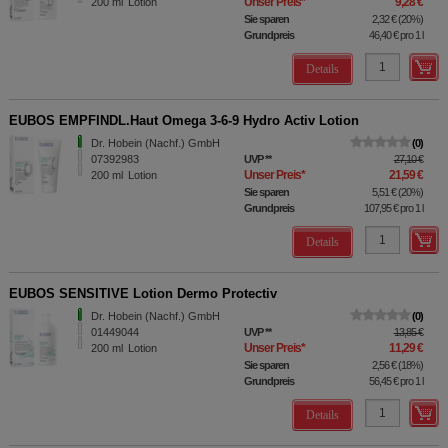
Unser Preis
*
9,28 €
200
ml
Lotion
Sie sparen
2,32 €
(
20%
)
Grundpreis
46,40 €
pro 1 l
Details
EUBOS EMPFINDL.Haut Omega 3-6-9 Hydro Activ Lotion
Dr. Hobein (Nachf.) GmbH
0
07392983
UVP
**
27,10 €
Unser Preis
*
21,59 €
200
ml
Lotion
Sie sparen
5,51 €
(
20%
)
Grundpreis
107,95 €
pro 1 l
Details
EUBOS SENSITIVE Lotion Dermo Protectiv
Dr. Hobein (Nachf.) GmbH
0
01449044
UVP
**
13,85 €
Unser Preis
*
11,29 €
200
ml
Lotion
Sie sparen
2,56 €
(
18%
)
Grundpreis
56,45 €
pro 1 l
Details