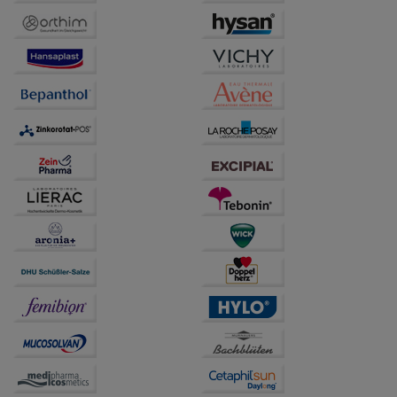
beispielsweise für die Wiedererkennung des
Besuchers oder unsere Seite an bevorzugte
Verhaltensweisen (z.B. Spracheinstellung)
anzupassen. Komfort-Cookies ermöglichen es uns
auch auf Ihre Bedürfnisse zugeschrittene Inhalte
anzuzeigen und unser Partnerprogramm zu
betreiben.
Statistik & Tracking:
Hierüber lassen sich
Informationen über die Art und Weise der Nutzung
unserer Website sammeln, mit deren Hilfe wir unsere
Website weiter für Sie optimieren können, den Inhalt
auf unserer Website aber auch die Werbung auf
Drittseiten möglichst relevant für Sie zu gestalten.
Bitte beachten Sie, dass Daten hierfür teilweise an
Dritte wie z.B. Google oder soziale Medien
übertragen werden.