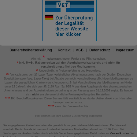
Barrierefreiheitserklärung
Kontakt
AGB
Datenschutz
Impressum
Alle mit
gekennzeichneten Felder sind Pflichtangaben.
*
inkl. MwSt. Rabatte gelten auf den Apothekenverkaufspreis und nicht für
verschreibungspflichtige Medikamente.
**
Unverbindliche Preisempfehlung des Herstellers.
***
Verkaufspreis gemäß Lauer-Taxe; verbindlicher Abrechnungspreis nach der Großen Deutschen
Spezialitätentaxe (sog. Lauer-Taxe) bei Abgabe von nicht verschreibungspflichtigen Medikamenten zu
Lasten der gesetzlichen Krankenversicherungen (z.B. bei Verschreibung des Medikaments an Kinder
unter 12 Jahren), die sich gemäß §129 Abs. 5a SGB V aus dem Abgabepreis des pharmazeutischen
Unternehmens und der Arzneimittelpreisverordnung in der Fassung zum 31.12.2003 ergibt. Es handelt
sich
nicht
um die unverbindliche Preisempfehlung des Herstellers.
****
BK: Beschaffungskosten. Diese Summe fällt zusätzlich an, da der Artikel direkt vom Hersteller
bezogen werden muss.
*****
verw. bis: Verwendbar bis.
Hier können Sie Ihre Cookie-Zustimmung widerrufen
Die angegebenen Preise beinhalten die gesetzlich vorgeschriebene Mehrwertsteuer. Der Versand
innerhalb Deutschlands ist versandkostenfrei bei einem Mindestbestellwert von 13,99 Euro. Bei
Sendungen ins Ausland fallen durch erhöhte Versicherungsgebühren Mehrkosten an
Versandkosten
Bei