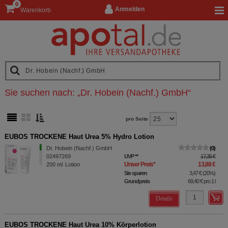
0
Anmelden
Warenkorb
Sie suchen nach:
„
Dr. Hobein (Nachf.) GmbH
“
pro Seite
EUBOS TROCKENE Haut Urea 5% Hydro Lotion
Dr. Hobein (Nachf.) GmbH
0
02497269
UVP
**
17,35 €
Unser Preis
*
13,88 €
200
ml
Lotion
Sie sparen
3,47 €
(
20%
)
Grundpreis
69,40 €
pro 1 l
Details
EUBOS TROCKENE Haut Urea 10% Körperlotion