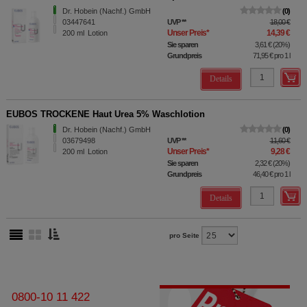
Dr. Hobein (Nachf.) GmbH
0
03447641
UVP
**
18,00 €
Unser Preis
*
14,39 €
200
ml
Lotion
Sie sparen
3,61 €
(
20%
)
Grundpreis
71,95 €
pro 1 l
Details
EUBOS TROCKENE Haut Urea 5% Waschlotion
Dr. Hobein (Nachf.) GmbH
0
03679498
UVP
**
11,60 €
Unser Preis
*
9,28 €
200
ml
Lotion
Sie sparen
2,32 €
(
20%
)
Grundpreis
46,40 €
pro 1 l
Details
pro Seite
0800-10 11 422