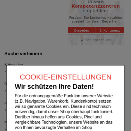
Suche verfeinern
Kategorien
Urea
(auswahl entfernen)
COOKIE-EINSTELLUNGEN
Darreichungsform
Wir schützen Ihre Daten!
Lotion
(auswahl entfernen)
Für die ordnungsgemäße Funktion unserer Website
(z.B. Navigation, Warenkorb, Kundenkonto) setzen
Packungsgröße
wir so genannte Cookies ein. Diese sind technisch
200 ml
notwendig, damit unser Shop überhaupt funktioniert.
(auswahl entfernen)
Darüber hinaus helfen uns Cookies, Pixel und
vergleichbare Technologien, unsere Website an das
Preis
von Ihnen bevorzugte Verhalten im Shop
< 14.00 (2)