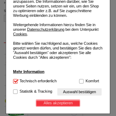
anzupassen. Die Informationen darüber, wie Sie
>= 14.00 (1)
unsere Seiten nutzen, setzen wir ein, um den Shop
zu optimieren oder z.B. auf Sie zugeschnittene
Sortieren nach
Werbung einblenden zu können.
Weitergehende Informationen hierzu finden Sie in
unserer
Datenschutzerklärung
bei dem Unterpunkt
Cookies
.
Bitte wählen Sie nachfolgend aus, welche Cookies
gesetzt werden dürfen, und bestätigen Sie dies durch
"Auswahl bestätigen" oder akzeptieren Sie alle
Cookies durch "Alles akzeptieren":
Mehr Information
Technisch Notwendig:
Technisch erforderlich
Hierbei handelt es sich um
Komfort
Cookies, die für die Grundfunktionen unserer
Website notwendig sind (z.B. Navigation, Warenkorb,
Statistik & Tracking
Auswahl bestätigen
Kundenkonto), weshalb auf diese nicht verzichtet
werden kann.
Alles akzeptieren
Komfort:
Diese Cookies werden genutzt um das
Einkaufserlebnis noch ansprechender zu gestalten,