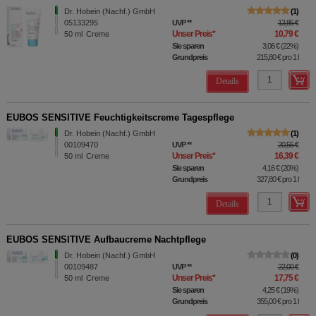
Dr. Hobein (Nachf.) GmbH
1
05133295
UVP
**
13,85 €
Unser Preis
*
10,79 €
50
ml
Creme
Sie sparen
3,06 €
(
22%
)
Grundpreis
215,80 €
pro 1 l
Details
EUBOS SENSITIVE Feuchtigkeitscreme Tagespflege
Dr. Hobein (Nachf.) GmbH
1
00109470
UVP
**
20,55 €
Unser Preis
*
16,39 €
50
ml
Creme
Sie sparen
4,16 €
(
20%
)
Grundpreis
327,80 €
pro 1 l
Details
EUBOS SENSITIVE Aufbaucreme Nachtpflege
Dr. Hobein (Nachf.) GmbH
0
00109487
UVP
**
22,00 €
Unser Preis
*
17,75 €
50
ml
Creme
Sie sparen
4,25 €
(
19%
)
Grundpreis
355,00 €
pro 1 l