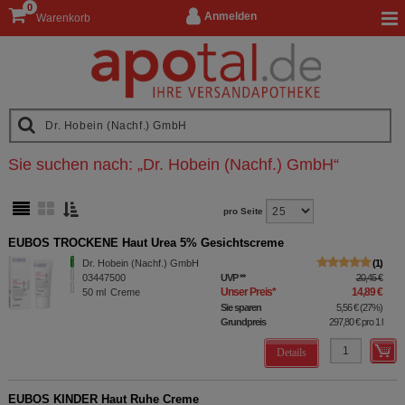
0
Anmelden
Warenkorb
Sie suchen nach:
„
Dr. Hobein (Nachf.) GmbH
“
pro Seite
EUBOS TROCKENE Haut Urea 5% Gesichtscreme
Dr. Hobein (Nachf.) GmbH
1
03447500
UVP
**
20,45 €
Unser Preis
*
14,89 €
50
ml
Creme
Sie sparen
5,56 €
(
27%
)
Grundpreis
297,80 €
pro 1 l
Details
EUBOS KINDER Haut Ruhe Creme