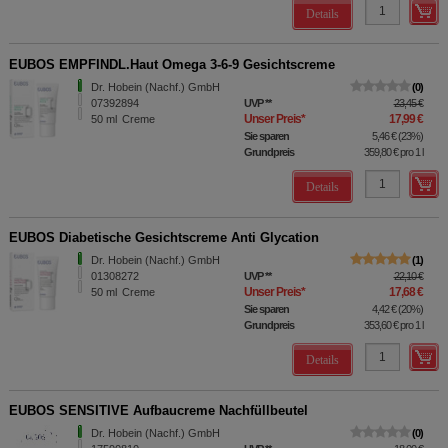
Details
EUBOS EMPFINDL.Haut Omega 3-6-9 Gesichtscreme
Dr. Hobein (Nachf.) GmbH
0
07392894
UVP
**
23,45 €
Unser Preis
*
17,99 €
50
ml
Creme
Sie sparen
5,46 €
(
23%
)
Grundpreis
359,80 €
pro 1 l
Details
EUBOS Diabetische Gesichtscreme Anti Glycation
Dr. Hobein (Nachf.) GmbH
1
01308272
UVP
**
22,10 €
Unser Preis
*
17,68 €
50
ml
Creme
Sie sparen
4,42 €
(
20%
)
Grundpreis
353,60 €
pro 1 l
Details
EUBOS SENSITIVE Aufbaucreme Nachfüllbeutel
Dr. Hobein (Nachf.) GmbH
0