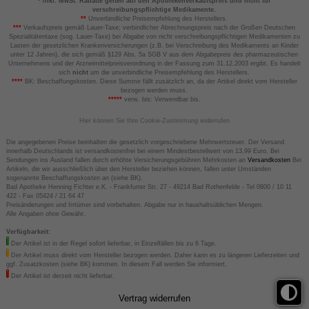
*
inkl. MwSt. Rabatte gelten auf den Apothekenverkaufspreis und nicht für
verschreibungspflichtige Medikamente.
**
Unverbindliche Preisempfehlung des Herstellers.
***
Verkaufspreis gemäß Lauer-Taxe; verbindlicher Abrechnungspreis nach der Großen Deutschen
Spezialitätentaxe (sog. Lauer-Taxe) bei Abgabe von nicht verschreibungspflichtigen Medikamenten zu
Lasten der gesetzlichen Krankenversicherungen (z.B. bei Verschreibung des Medikaments an Kinder
unter 12 Jahren), die sich gemäß §129 Abs. 5a SGB V aus dem Abgabepreis des pharmazeutischen
Unternehmens und der Arzneimittelpreisverordnung in der Fassung zum 31.12.2003 ergibt. Es handelt
sich
nicht
um die unverbindliche Preisempfehlung des Herstellers.
****
BK: Beschaffungskosten. Diese Summe fällt zusätzlich an, da der Artikel direkt vom Hersteller
bezogen werden muss.
*****
verw. bis: Verwendbar bis.
Hier können Sie Ihre Cookie-Zustimmung widerrufen
Die angegebenen Preise beinhalten die gesetzlich vorgeschriebene Mehrwertsteuer. Der Versand
innerhalb Deutschlands ist versandkostenfrei bei einem Mindestbestellwert von 13,99 Euro. Bei
Sendungen ins Ausland fallen durch erhöhte Versicherungsgebühren Mehrkosten an
Versandkosten
Bei
Artikeln, die wir ausschließlich über den Hersteller beziehen können, fallen unter Umständen
sogenannte Beschaffungskosten an (siehe BK).
Bad Apotheke Henning Fichter e.K. - Frankfurter Str. 27 - 49214 Bad Rothenfelde - Tel 0800 / 10 11
422 - Fax 05424 / 21 64 47
Preisänderungen und Irrtümer sind vorbehalten. Abgabe nur in haushaltsüblichen Mengen.
Alle Angaben ohne Gewähr.
Verfügbarkeit:
Der Artikel ist in der Regel sofort lieferbar, in Einzelfällen bis zu 6 Tage.
Der Artikel muss direkt vom Hersteller bezogen werden. Daher kann es zu längeren Lieferzeiten und
ggf. Zusatzkosten (siehe BK) kommen. In diesem Fall werden Sie informiert.
Der Artikel ist derzeit nicht lieferbar.
Vertrag widerrufen