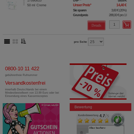
17590810
UVP
**
18,00 €
Unser Preis
*
14,40 €
50
ml
Creme
Sie sparen
3,60 €
(
20%
)
Grundpreis
288,00 €
pro 1 l
Details
pro Seite
0800-10 11 422
gebührenfreie Rufnummer
Versandkostenfrei
innerhalb Deutschlands bei einem
Mindestbestellwert von 13,99 Euro oder bei
Einsendung eines Kassenrezeptes
Bewertung