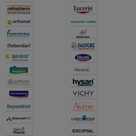
betreiben.
Statistik & Tracking:
Hierüber lassen sich
Informationen über die Art und Weise der Nutzung
unserer Website sammeln, mit deren Hilfe wir unsere
Website weiter für Sie optimieren können, den Inhalt
auf unserer Website aber auch die Werbung auf
Drittseiten möglichst relevant für Sie zu gestalten.
Bitte beachten Sie, dass Daten hierfür teilweise an
Dritte wie z.B. Google oder soziale Medien
übertragen werden.