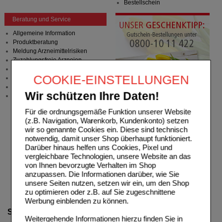
Bestellschein
Beratung und Service
Allgemeine Information
Produktberatung
Meldung Arzneimittelrisiken
Zuzahlungsfreie Arzneien
Angebote & Downloads
COOKIE-EINSTELLUNGEN
Newsletter
Neukundenprämie
Wir schützen Ihre Daten!
Stellenangebote
Für die ordnungsgemäße Funktion unserer Website
(z.B. Navigation, Warenkorb, Kundenkonto) setzen
wir so genannte Cookies ein. Diese sind technisch
notwendig, damit unser Shop überhaupt funktioniert.
Darüber hinaus helfen uns Cookies, Pixel und
vergleichbare Technologien, unsere Website an das
von Ihnen bevorzugte Verhalten im Shop
anzupassen. Die Informationen darüber, wie Sie
unsere Seiten nutzen, setzen wir ein, um den Shop
zu optimieren oder z.B. auf Sie zugeschnittene
Werbung einblenden zu können.
Suche verfeinern
Weitergehende Informationen hierzu finden Sie in