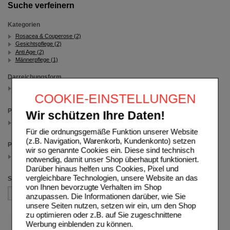
Suche verfeinern
Kategorien
Rosacea & Couperose (2)
Gesichtspflege (2)
Anti Age (2)
Männerpflege (1)
Darreichungsform
Creme
(auswahl entfernen)
COOKIE-EINSTELLUNGEN
Packungsgröße
Wir schützen Ihre Daten!
30 ml
(auswahl entfernen)
Für die ordnungsgemäße Funktion unserer Website
(z.B. Navigation, Warenkorb, Kundenkonto) setzen
Preis
wir so genannte Cookies ein. Diese sind technisch
15.00 - 19.99
notwendig, damit unser Shop überhaupt funktioniert.
(auswahl entfernen)
Darüber hinaus helfen uns Cookies, Pixel und
vergleichbare Technologien, unsere Website an das
Sortieren nach
von Ihnen bevorzugte Verhalten im Shop
anzupassen. Die Informationen darüber, wie Sie
unsere Seiten nutzen, setzen wir ein, um den Shop
zu optimieren oder z.B. auf Sie zugeschnittene
Werbung einblenden zu können.