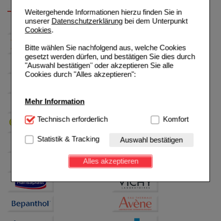
Weitergehende Informationen hierzu finden Sie in
unserer
Datenschutzerklärung
bei dem Unterpunkt
Cookies
.
Bitte wählen Sie nachfolgend aus, welche Cookies
gesetzt werden dürfen, und bestätigen Sie dies durch
"Auswahl bestätigen" oder akzeptieren Sie alle
Cookies durch "Alles akzeptieren":
Mehr Information
Technisch Notwendig:
Technisch erforderlich
Hierbei handelt es sich um
Komfort
Cookies, die für die Grundfunktionen unserer
Website notwendig sind (z.B. Navigation, Warenkorb,
Statistik & Tracking
Auswahl bestätigen
Kundenkonto), weshalb auf diese nicht verzichtet
werden kann.
Alles akzeptieren
Komfort:
Diese Cookies werden genutzt um das
Einkaufserlebnis noch ansprechender zu gestalten,
beispielsweise für die Wiedererkennung des
Besuchers oder unsere Seite an bevorzugte
Verhaltensweisen (z.B. Spracheinstellung)
anzupassen. Komfort-Cookies ermöglichen es uns