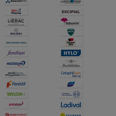
auch auf Ihre Bedürfnisse zugeschrittene Inhalte
anzuzeigen und unser Partnerprogramm zu
betreiben.
Statistik & Tracking:
Hierüber lassen sich
Informationen über die Art und Weise der Nutzung
unserer Website sammeln, mit deren Hilfe wir unsere
Website weiter für Sie optimieren können, den Inhalt
auf unserer Website aber auch die Werbung auf
Drittseiten möglichst relevant für Sie zu gestalten.
Bitte beachten Sie, dass Daten hierfür teilweise an
Dritte wie z.B. Google oder soziale Medien
übertragen werden.