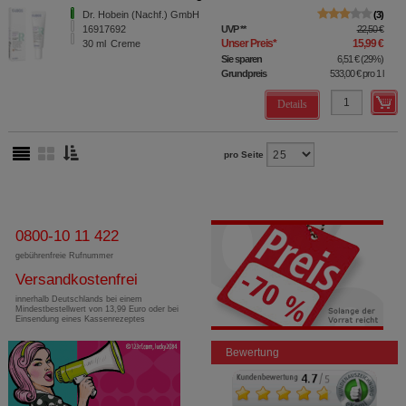
Dr. Hobein (Nachf.) GmbH
3
16917692
UVP
**
22,50 €
Unser Preis
*
15,99 €
30
ml
Creme
Sie sparen
6,51 €
(
29%
)
Grundpreis
533,00 €
pro 1 l
Details
pro Seite
0800-10 11 422
gebührenfreie Rufnummer
Versandkostenfrei
innerhalb Deutschlands bei einem
Mindestbestellwert von 13,99 Euro oder bei
Einsendung eines Kassenrezeptes
Bewertung