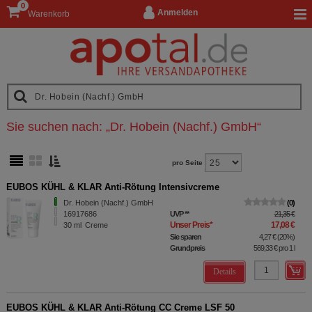
0
Anmelden
Warenkorb
Sie suchen nach:
„
Dr. Hobein (Nachf.) GmbH
“
pro Seite
EUBOS KÜHL & KLAR Anti-Rötung Intensivcreme
Dr. Hobein (Nachf.) GmbH
0
16917686
UVP
**
21,35 €
Unser Preis
*
17,08 €
30
ml
Creme
Sie sparen
4,27 €
(
20%
)
Grundpreis
569,33 €
pro 1 l
Details
EUBOS KÜHL & KLAR Anti-Rötung CC Creme LSF 50