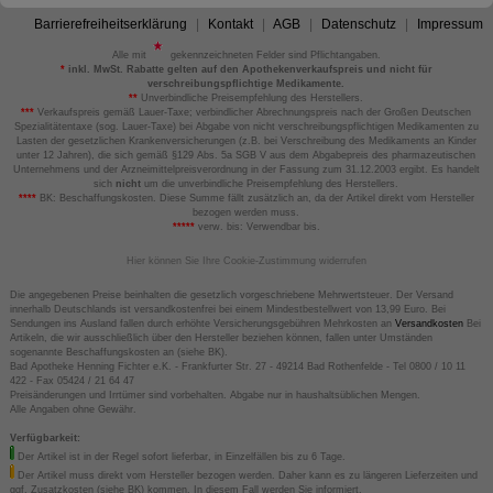
Barrierefreiheitserklärung
Kontakt
AGB
Datenschutz
Impressum
Alle mit
gekennzeichneten Felder sind Pflichtangaben.
*
inkl. MwSt. Rabatte gelten auf den Apothekenverkaufspreis und nicht für
verschreibungspflichtige Medikamente.
**
Unverbindliche Preisempfehlung des Herstellers.
***
Verkaufspreis gemäß Lauer-Taxe; verbindlicher Abrechnungspreis nach der Großen Deutschen
Spezialitätentaxe (sog. Lauer-Taxe) bei Abgabe von nicht verschreibungspflichtigen Medikamenten zu
Lasten der gesetzlichen Krankenversicherungen (z.B. bei Verschreibung des Medikaments an Kinder
unter 12 Jahren), die sich gemäß §129 Abs. 5a SGB V aus dem Abgabepreis des pharmazeutischen
Unternehmens und der Arzneimittelpreisverordnung in der Fassung zum 31.12.2003 ergibt. Es handelt
sich
nicht
um die unverbindliche Preisempfehlung des Herstellers.
****
BK: Beschaffungskosten. Diese Summe fällt zusätzlich an, da der Artikel direkt vom Hersteller
bezogen werden muss.
*****
verw. bis: Verwendbar bis.
Hier können Sie Ihre Cookie-Zustimmung widerrufen
Die angegebenen Preise beinhalten die gesetzlich vorgeschriebene Mehrwertsteuer. Der Versand
innerhalb Deutschlands ist versandkostenfrei bei einem Mindestbestellwert von 13,99 Euro. Bei
Sendungen ins Ausland fallen durch erhöhte Versicherungsgebühren Mehrkosten an
Versandkosten
Bei
Artikeln, die wir ausschließlich über den Hersteller beziehen können, fallen unter Umständen
sogenannte Beschaffungskosten an (siehe BK).
Bad Apotheke Henning Fichter e.K. - Frankfurter Str. 27 - 49214 Bad Rothenfelde - Tel 0800 / 10 11
422 - Fax 05424 / 21 64 47
Preisänderungen und Irrtümer sind vorbehalten. Abgabe nur in haushaltsüblichen Mengen.
Alle Angaben ohne Gewähr.
Verfügbarkeit:
Der Artikel ist in der Regel sofort lieferbar, in Einzelfällen bis zu 6 Tage.
Der Artikel muss direkt vom Hersteller bezogen werden. Daher kann es zu längeren Lieferzeiten und
ggf. Zusatzkosten (siehe BK) kommen. In diesem Fall werden Sie informiert.