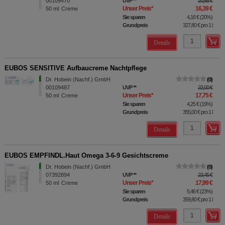
00109470
UVP
**
20,55 €
Unser Preis
*
16,39 €
50
ml
Creme
Sie sparen
4,16 €
(
20%
)
Grundpreis
327,80 €
pro 1 l
Details
EUBOS SENSITIVE Aufbaucreme Nachtpflege
Dr. Hobein (Nachf.) GmbH
0
00109487
UVP
**
22,00 €
Unser Preis
*
17,75 €
50
ml
Creme
Sie sparen
4,25 €
(
19%
)
Grundpreis
355,00 €
pro 1 l
Details
EUBOS EMPFINDL.Haut Omega 3-6-9 Gesichtscreme
Dr. Hobein (Nachf.) GmbH
0
07392894
UVP
**
23,45 €
Unser Preis
*
17,99 €
50
ml
Creme
Sie sparen
5,46 €
(
23%
)
Grundpreis
359,80 €
pro 1 l
Details