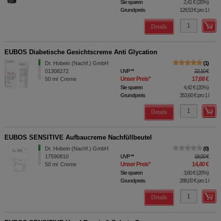
Sie sparen
2,41 €
(
20%
)
Grundpreis
128,53 €
pro 1 l
Details
EUBOS Diabetische Gesichtscreme Anti Glycation
Dr. Hobein (Nachf.) GmbH
1
01308272
UVP
**
22,10 €
Unser Preis
*
17,68 €
50
ml
Creme
Sie sparen
4,42 €
(
20%
)
Grundpreis
353,60 €
pro 1 l
Details
EUBOS SENSITIVE Aufbaucreme Nachfüllbeutel
Dr. Hobein (Nachf.) GmbH
0
17590810
UVP
**
18,00 €
Unser Preis
*
14,40 €
50
ml
Creme
Sie sparen
3,60 €
(
20%
)
Grundpreis
288,00 €
pro 1 l
Details