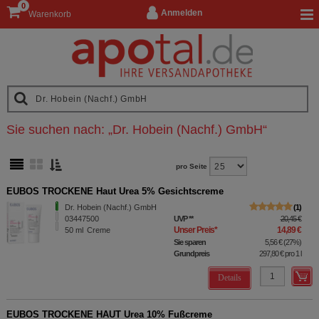
0
Anmelden
Warenkorb
Sie suchen nach:
„
Dr. Hobein (Nachf.) GmbH
“
pro Seite
EUBOS TROCKENE Haut Urea 5% Gesichtscreme
Dr. Hobein (Nachf.) GmbH
1
03447500
UVP
**
20,45 €
Unser Preis
*
14,89 €
50
ml
Creme
Sie sparen
5,56 €
(
27%
)
Grundpreis
297,80 €
pro 1 l
Details
EUBOS TROCKENE HAUT Urea 10% Fußcreme