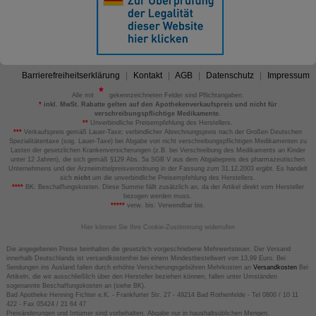
Barrierefreiheitserklärung
Kontakt
AGB
Datenschutz
Impressum
Alle mit
gekennzeichneten Felder sind Pflichtangaben.
*
inkl. MwSt. Rabatte gelten auf den Apothekenverkaufspreis und nicht für
verschreibungspflichtige Medikamente.
**
Unverbindliche Preisempfehlung des Herstellers.
***
Verkaufspreis gemäß Lauer-Taxe; verbindlicher Abrechnungspreis nach der Großen Deutschen
Spezialitätentaxe (sog. Lauer-Taxe) bei Abgabe von nicht verschreibungspflichtigen Medikamenten zu
Lasten der gesetzlichen Krankenversicherungen (z.B. bei Verschreibung des Medikaments an Kinder
unter 12 Jahren), die sich gemäß §129 Abs. 5a SGB V aus dem Abgabepreis des pharmazeutischen
Unternehmens und der Arzneimittelpreisverordnung in der Fassung zum 31.12.2003 ergibt. Es handelt
sich
nicht
um die unverbindliche Preisempfehlung des Herstellers.
****
BK: Beschaffungskosten. Diese Summe fällt zusätzlich an, da der Artikel direkt vom Hersteller
bezogen werden muss.
*****
verw. bis: Verwendbar bis.
Hier können Sie Ihre Cookie-Zustimmung widerrufen
Die angegebenen Preise beinhalten die gesetzlich vorgeschriebene Mehrwertsteuer. Der Versand
innerhalb Deutschlands ist versandkostenfrei bei einem Mindestbestellwert von 13,99 Euro. Bei
Sendungen ins Ausland fallen durch erhöhte Versicherungsgebühren Mehrkosten an
Versandkosten
Bei
Artikeln, die wir ausschließlich über den Hersteller beziehen können, fallen unter Umständen
sogenannte Beschaffungskosten an (siehe BK).
Bad Apotheke Henning Fichter e.K. - Frankfurter Str. 27 - 49214 Bad Rothenfelde - Tel 0800 / 10 11
422 - Fax 05424 / 21 64 47
Preisänderungen und Irrtümer sind vorbehalten. Abgabe nur in haushaltsüblichen Mengen.