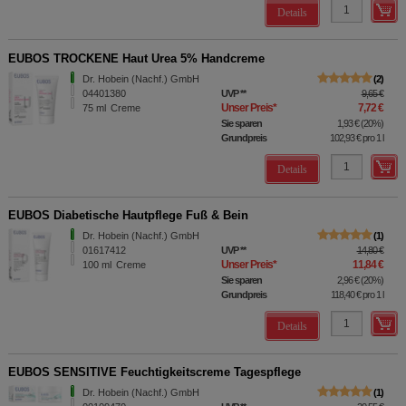
Details
EUBOS TROCKENE Haut Urea 5% Handcreme
Dr. Hobein (Nachf.) GmbH
2
04401380
UVP
**
9,65 €
Unser Preis
*
7,72 €
75
ml
Creme
Sie sparen
1,93 €
(
20%
)
Grundpreis
102,93 €
pro 1 l
Details
EUBOS Diabetische Hautpflege Fuß & Bein
Dr. Hobein (Nachf.) GmbH
1
01617412
UVP
**
14,80 €
Unser Preis
*
11,84 €
100
ml
Creme
Sie sparen
2,96 €
(
20%
)
Grundpreis
118,40 €
pro 1 l
Details
EUBOS SENSITIVE Feuchtigkeitscreme Tagespflege
Dr. Hobein (Nachf.) GmbH
1