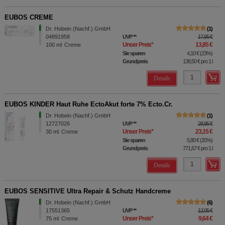
EUBOS CREME
Dr. Hobein (Nachf.) GmbH
1
04891958
UVP
**
17,95 €
Unser Preis
*
13,85 €
100
ml
Creme
Sie sparen
4,10 €
(
23%
)
Grundpreis
138,50 €
pro 1 l
Details
EUBOS KINDER Haut Ruhe EctoAkut forte 7% Ecto.Cr.
Dr. Hobein (Nachf.) GmbH
1
12727026
UVP
**
28,95 €
Unser Preis
*
23,15 €
30
ml
Creme
Sie sparen
5,80 €
(
20%
)
Grundpreis
771,67 €
pro 1 l
Details
EUBOS SENSITIVE Ultra Repair & Schutz Handcreme
Dr. Hobein (Nachf.) GmbH
6
17551365
UVP
**
12,05 €
Unser Preis
*
9,64 €
75
ml
Creme