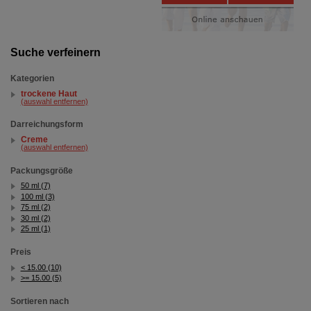
Bitte beachten Sie, dass Daten hierfür teilweise an
Dritte wie z.B. Google oder soziale Medien
übertragen werden.
Suche verfeinern
Kategorien
trockene Haut
(auswahl entfernen)
Darreichungsform
Creme
(auswahl entfernen)
Packungsgröße
50 ml (7)
100 ml (3)
75 ml (2)
30 ml (2)
25 ml (1)
Preis
< 15.00 (10)
>= 15.00 (5)
Sortieren nach