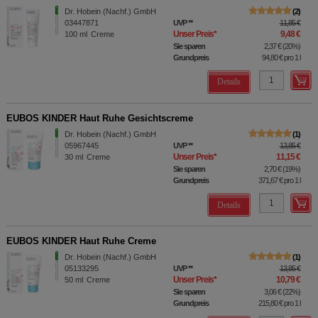
Dr. Hobein (Nachf.) GmbH
2
03447871
UVP
**
11,85 €
Unser Preis
*
9,48 €
100
ml
Creme
Sie sparen
2,37 €
(
20%
)
Grundpreis
94,80 €
pro 1 l
Details
EUBOS KINDER Haut Ruhe Gesichtscreme
Dr. Hobein (Nachf.) GmbH
1
05967445
UVP
**
13,85 €
Unser Preis
*
11,15 €
30
ml
Creme
Sie sparen
2,70 €
(
19%
)
Grundpreis
371,67 €
pro 1 l
Details
EUBOS KINDER Haut Ruhe Creme
Dr. Hobein (Nachf.) GmbH
1
05133295
UVP
**
13,85 €
Unser Preis
*
10,79 €
50
ml
Creme
Sie sparen
3,06 €
(
22%
)
Grundpreis
215,80 €
pro 1 l