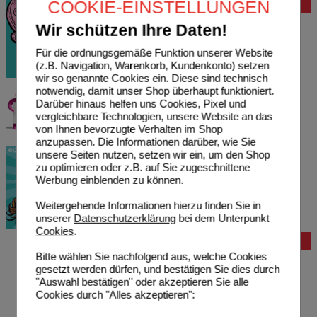
COOKIE-EINSTELLUNGEN
Bewertung
Wir schützen Ihre Daten!
Für die ordnungsgemäße Funktion unserer Website
(z.B. Navigation, Warenkorb, Kundenkonto) setzen
wir so genannte Cookies ein. Diese sind technisch
notwendig, damit unser Shop überhaupt funktioniert.
Darüber hinaus helfen uns Cookies, Pixel und
vergleichbare Technologien, unsere Website an das
von Ihnen bevorzugte Verhalten im Shop
anzupassen. Die Informationen darüber, wie Sie
unsere Seiten nutzen, setzen wir ein, um den Shop
zu optimieren oder z.B. auf Sie zugeschnittene
Werbung einblenden zu können.
Weitergehende Informationen hierzu finden Sie in
unserer
Datenschutzerklärung
bei dem Unterpunkt
Cookies
.
Bestellung
Bitte wählen Sie nachfolgend aus, welche Cookies
Hilfe zur Anmeldung
gesetzt werden dürfen, und bestätigen Sie dies durch
Hilfe zum Bestellvorgang
"Auswahl bestätigen" oder akzeptieren Sie alle
Zahlungsmöglichkeiten
Cookies durch "Alles akzeptieren":
Rezepte einlösen
Freiumschläge anfordern