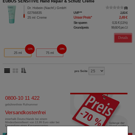
EUBOS SENSITIVE Hand Repair & Schutz Creme
Dr. Hobein (Nachf.) GmbH
0
02766835
UVP
**
2,80 €
Unser Preis
*
2,49 €
25
ml
Creme
Sie sparen
0,31 €
(
11%
)
Grundpreis
99,60 €
pro 1 l
Details
11%
19%
25 ml
75 ml
pro Seite
0800-10 11 422
gebührenfreie Rufnummer
Versandkostenfrei
innerhalb Deutschlands bei einem
Mindestbestellwert von 13,99 Euro oder bei
Einsendung eines Kassenrezeptes