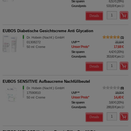
Sie sparen
6,51 €
(
29%
)
Grundpreis
533,00 €
pro 1 l
Details
EUBOS Diabetische Gesichtscreme Anti Glycation
Dr. Hobein (Nachf.) GmbH
1
01308272
UVP
**
22,10 €
Unser Preis
*
17,68 €
50
ml
Creme
Sie sparen
4,42 €
(
20%
)
Grundpreis
353,60 €
pro 1 l
Details
EUBOS SENSITIVE Aufbaucreme Nachfüllbeutel
Dr. Hobein (Nachf.) GmbH
0
17590810
UVP
**
18,00 €
Unser Preis
*
14,40 €
50
ml
Creme
Sie sparen
3,60 €
(
20%
)
Grundpreis
288,00 €
pro 1 l
Details