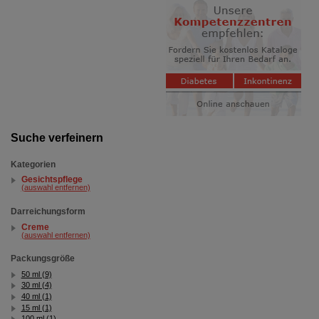
Website weiter für Sie optimieren können, den Inhalt
auf unserer Website aber auch die Werbung auf
Drittseiten möglichst relevant für Sie zu gestalten.
Bitte beachten Sie, dass Daten hierfür teilweise an
Dritte wie z.B. Google oder soziale Medien
übertragen werden.
Suche verfeinern
Kategorien
Gesichtspflege
(auswahl entfernen)
Darreichungsform
Creme
(auswahl entfernen)
Packungsgröße
50 ml (9)
30 ml (4)
40 ml (1)
15 ml (1)
100 ml (1)