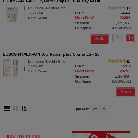
EUBOS ANTI-AGE Hyaluron Repair Filler Day Nf.Btl.
Dr. Hobein (Nachf.) GmbH
0
17590804
UVP
**
25,45 €
Unser Preis
*
20,36 €
50
ml
Creme
Sie sparen
5,09 €
(
20%
)
Grundpreis
407,20 €
pro 1 l
Details
EUBOS HYALURON Day Repair plus Creme LSF 20
Dr. Hobein (Nachf.) GmbH
1
13649682
UVP
**
35,30 €
Unser Preis
*
28,29 €
50
ml
Creme
Sie sparen
7,01 €
(
20%
)
Grundpreis
565,80 €
pro 1 l
Details
pro Seite
0800-10 11 422