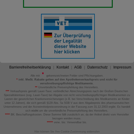
Barrierefreiheitserklärung
Kontakt
AGB
Datenschutz
Impressum
Alle mit
gekennzeichneten Felder sind Pflichtangaben.
*
inkl. MwSt. Rabatte gelten auf den Apothekenverkaufspreis und nicht für
verschreibungspflichtige Medikamente.
**
Unverbindliche Preisempfehlung des Herstellers.
***
Verkaufspreis gemäß Lauer-Taxe; verbindlicher Abrechnungspreis nach der Großen Deutschen
Spezialitätentaxe (sog. Lauer-Taxe) bei Abgabe von nicht verschreibungspflichtigen Medikamenten zu
Lasten der gesetzlichen Krankenversicherungen (z.B. bei Verschreibung des Medikaments an Kinder
unter 12 Jahren), die sich gemäß §129 Abs. 5a SGB V aus dem Abgabepreis des pharmazeutischen
Unternehmens und der Arzneimittelpreisverordnung in der Fassung zum 31.12.2003 ergibt. Es handelt
sich
nicht
um die unverbindliche Preisempfehlung des Herstellers.
****
BK: Beschaffungskosten. Diese Summe fällt zusätzlich an, da der Artikel direkt vom Hersteller
bezogen werden muss.
*****
verw. bis: Verwendbar bis.
Hier können Sie Ihre Cookie-Zustimmung widerrufen