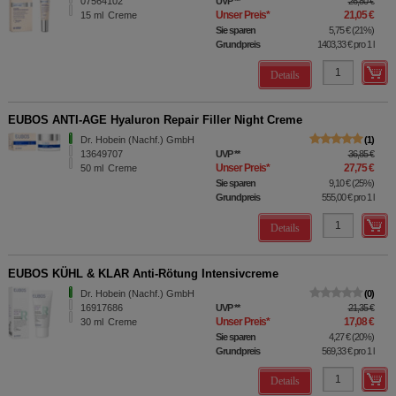
07564102
UVP
**
26,80 €
Unser Preis
*
21,05 €
15
ml
Creme
Sie sparen
5,75 €
(
21%
)
Grundpreis
1403,33 €
pro 1 l
Details
EUBOS ANTI-AGE Hyaluron Repair Filler Night Creme
Dr. Hobein (Nachf.) GmbH
1
13649707
UVP
**
36,85 €
Unser Preis
*
27,75 €
50
ml
Creme
Sie sparen
9,10 €
(
25%
)
Grundpreis
555,00 €
pro 1 l
Details
EUBOS KÜHL & KLAR Anti-Rötung Intensivcreme
Dr. Hobein (Nachf.) GmbH
0
16917686
UVP
**
21,35 €
Unser Preis
*
17,08 €
30
ml
Creme
Sie sparen
4,27 €
(
20%
)
Grundpreis
569,33 €
pro 1 l
Details