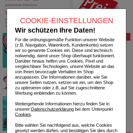
gebührenfreie Rufnummer
Versandkostenfrei
COOKIE-EINSTELLUNGEN
innerhalb Deutschlands bei einem
Mindestbestellwert von 13,99 Euro oder bei
Einsendung eines Kassenrezeptes
Wir schützen Ihre Daten!
Bewertung
Für die ordnungsgemäße Funktion unserer Website
(z.B. Navigation, Warenkorb, Kundenkonto) setzen
wir so genannte Cookies ein. Diese sind technisch
notwendig, damit unser Shop überhaupt funktioniert.
Darüber hinaus helfen uns Cookies, Pixel und
vergleichbare Technologien, unsere Website an das
von Ihnen bevorzugte Verhalten im Shop
anzupassen. Die Informationen darüber, wie Sie
unsere Seiten nutzen, setzen wir ein, um den Shop
zu optimieren oder z.B. auf Sie zugeschnittene
Werbung einblenden zu können.
Weitergehende Informationen hierzu finden Sie in
unserer
Datenschutzerklärung
bei dem Unterpunkt
Cookies
.
Bitte wählen Sie nachfolgend aus, welche Cookies
gesetzt werden dürfen, und bestätigen Sie dies durch