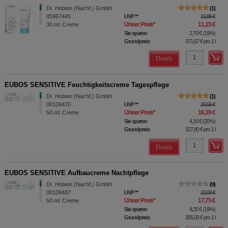
Dr. Hobein (Nachf.) GmbH
1
05967445
UVP
**
13,85 €
Unser Preis
*
11,15 €
30
ml
Creme
Sie sparen
2,70 €
(
19%
)
Grundpreis
371,67 €
pro 1 l
Details
EUBOS SENSITIVE Feuchtigkeitscreme Tagespflege
Dr. Hobein (Nachf.) GmbH
1
00109470
UVP
**
20,55 €
Unser Preis
*
16,39 €
50
ml
Creme
Sie sparen
4,16 €
(
20%
)
Grundpreis
327,80 €
pro 1 l
Details
EUBOS SENSITIVE Aufbaucreme Nachtpflege
Dr. Hobein (Nachf.) GmbH
0
00109487
UVP
**
22,00 €
Unser Preis
*
17,75 €
50
ml
Creme
Sie sparen
4,25 €
(
19%
)
Grundpreis
355,00 €
pro 1 l