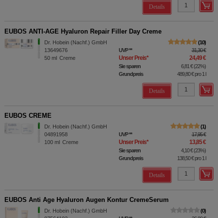
Details
EUBOS ANTI-AGE Hyaluron Repair Filler Day Creme
Dr. Hobein (Nachf.) GmbH
10
13649676
UVP
**
31,30 €
Unser Preis
*
24,49 €
50
ml
Creme
Sie sparen
6,81 €
(
22%
)
Grundpreis
489,80 €
pro 1 l
Details
EUBOS CREME
Dr. Hobein (Nachf.) GmbH
1
04891958
UVP
**
17,95 €
Unser Preis
*
13,85 €
100
ml
Creme
Sie sparen
4,10 €
(
23%
)
Grundpreis
138,50 €
pro 1 l
Details
EUBOS Anti Age Hyaluron Augen Kontur CremeSerum
Dr. Hobein (Nachf.) GmbH
0