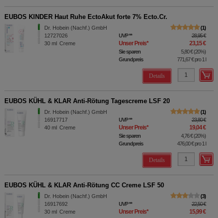
EUBOS KINDER Haut Ruhe EctoAkut forte 7% Ecto.Cr.
Dr. Hobein (Nachf.) GmbH
1
12727026
UVP
**
28,95 €
Unser Preis
*
23,15 €
30
ml
Creme
Sie sparen
5,80 €
(
20%
)
Grundpreis
771,67 €
pro 1 l
Details
EUBOS KÜHL & KLAR Anti-Rötung Tagescreme LSF 20
Dr. Hobein (Nachf.) GmbH
1
16917717
UVP
**
23,80 €
Unser Preis
*
19,04 €
40
ml
Creme
Sie sparen
4,76 €
(
20%
)
Grundpreis
476,00 €
pro 1 l
Details
EUBOS KÜHL & KLAR Anti-Rötung CC Creme LSF 50
Dr. Hobein (Nachf.) GmbH
3
16917692
UVP
**
22,50 €
Unser Preis
*
15,99 €
30
ml
Creme