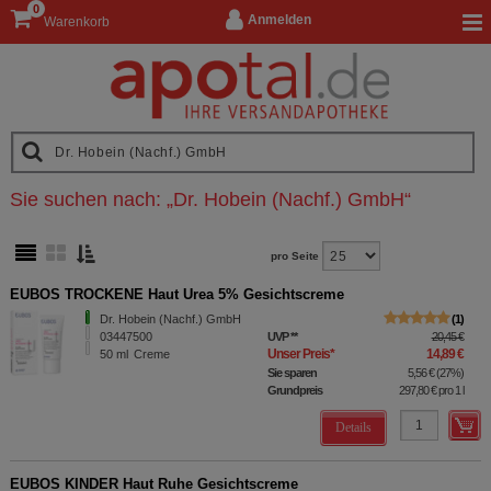
0
Anmelden
Warenkorb
Sie suchen nach:
„
Dr. Hobein (Nachf.) GmbH
“
pro Seite
EUBOS TROCKENE Haut Urea 5% Gesichtscreme
Dr. Hobein (Nachf.) GmbH
1
03447500
UVP
**
20,45 €
Unser Preis
*
14,89 €
50
ml
Creme
Sie sparen
5,56 €
(
27%
)
Grundpreis
297,80 €
pro 1 l
Details
EUBOS KINDER Haut Ruhe Gesichtscreme