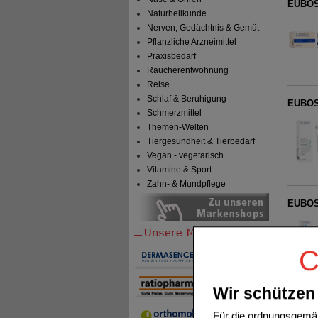
EUBOS 
Naturheilkunde
Nerven, Gedächtnis & Gemüt
Pflanzliche Arzneimittel
Praxisbedarf
Raucherentwöhnung
Reise
Schlaf & Beruhigung
EUBOS 
Schmerzmittel
Themen-Welten
Tiergesundheit & Tierbedarf
Vegan - vegetarisch
Vitamine & Sport
Zahn- & Mundpflege
EUBOS 
C
Wir schützen 
EUBOS
Für die ordnungsgemäß