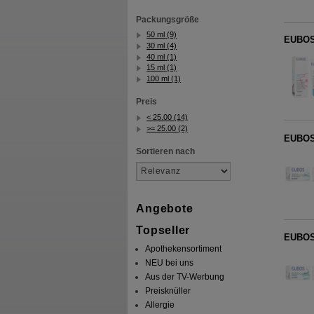
Packungsgröße
50 ml (9)
EUBOS
30 ml (4)
40 ml (1)
15 ml (1)
100 ml (1)
Preis
< 25.00 (14)
>= 25.00 (2)
EUBOS 
Sortieren nach
Angebote
Topseller
EUBOS
Apothekensortiment
NEU bei uns
Aus der TV-Werbung
Preisknüller
Allergie