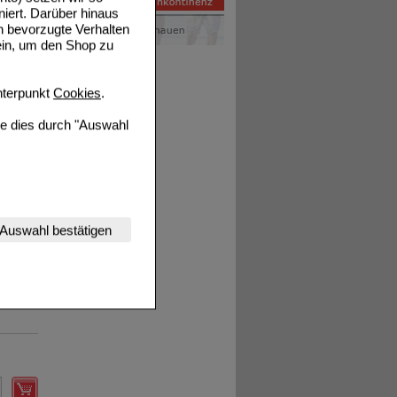
niert. Darüber hinaus
n bevorzugte Verhalten
Details
ein, um den Shop zu
terpunkt
Cookies
.
ie dies durch "Auswahl
Details
nserer Website
Auswahl bestätigen
tet werden kann.
estalten,
rhaltensweisen (z.B.
Details
nisse zugeschrittene
ng unserer Website
uf unserer Website aber
, dass Daten hierfür