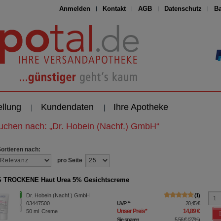
Anmelden
Kontakt
AGB
Datenschutz
Ba
ellung
Kundendaten
Ihre Apotheke
suchen nach:
„
Dr. Hobein (Nachf.) GmbH
“
Sortieren nach:
pro Seite
 TROCKENE Haut Urea 5% Gesichtscreme
Dr. Hobein (Nachf.) GmbH
1
03447500
UVP
**
20,45 €
Unser Preis
*
14,89 €
50
ml
Creme
Sie sparen
5,56 €
(
27%
)