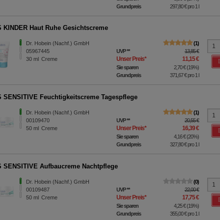
Grundpreis
297,80 €
pro 1 l
 KINDER Haut Ruhe Gesichtscreme
Dr. Hobein (Nachf.) GmbH
1
05967445
UVP
**
13,85 €
Unser Preis
*
11,15 €
30
ml
Creme
Sie sparen
2,70 €
(
19%
)
Grundpreis
371,67 €
pro 1 l
SENSITIVE Feuchtigkeitscreme Tagespflege
Dr. Hobein (Nachf.) GmbH
1
00109470
UVP
**
20,55 €
Unser Preis
*
16,39 €
50
ml
Creme
Sie sparen
4,16 €
(
20%
)
Grundpreis
327,80 €
pro 1 l
 SENSITIVE Aufbaucreme Nachtpflege
Dr. Hobein (Nachf.) GmbH
0
00109487
UVP
**
22,00 €
Unser Preis
*
17,75 €
50
ml
Creme
Sie sparen
4,25 €
(
19%
)
Grundpreis
355,00 €
pro 1 l