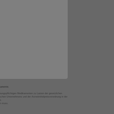
kamente.
bungspflichtigen Medikamenten zu Lasten der gesetzlichen
chen Unternehmens und der Arzneimittelpreisverordnung in der
s.
en muss.