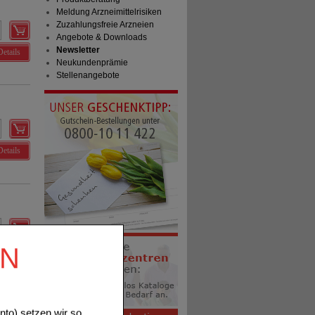
Meldung Arzneimittelrisiken
Zuzahlungsfreie Arzneien
Angebote & Downloads
Newsletter
Details
Neukundenprämie
Stellenangebote
Details
EN
Details
to) setzen wir so