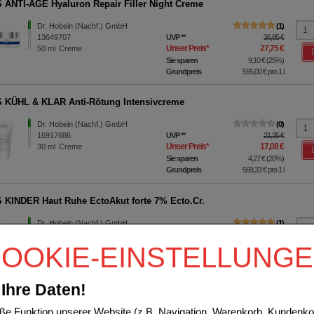
ANTI-AGE Hyaluron Repair Filler Night Creme
Dr. Hobein (Nachf.) GmbH
1
13649707
UVP
**
36,85 €
Unser Preis
*
27,75 €
50
ml
Creme
Sie sparen
9,10 €
(
25%
)
Grundpreis
555,00 €
pro 1 l
KÜHL & KLAR Anti-Rötung Intensivcreme
Dr. Hobein (Nachf.) GmbH
0
16917686
UVP
**
21,35 €
Unser Preis
*
17,08 €
30
ml
Creme
Sie sparen
4,27 €
(
20%
)
Grundpreis
569,33 €
pro 1 l
KINDER Haut Ruhe EctoAkut forte 7% Ecto.Cr.
Dr. Hobein (Nachf.) GmbH
1
12727026
UVP
**
28,95 €
Unser Preis
*
23,15 €
30
ml
Creme
OOKIE-EINSTELLUNG
Sie sparen
5,80 €
(
20%
)
Grundpreis
771,67 €
pro 1 l
Ihre Daten!
 KÜHL & KLAR Anti-Rötung Tagescreme LSF 20
e Funktion unserer Website (z.B. Navigation, Warenkorb, Kundenkon