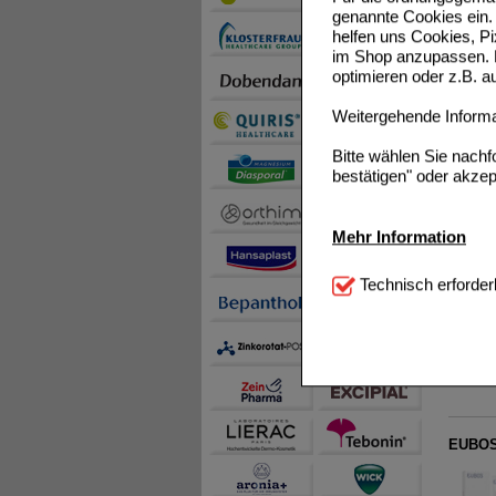
genannte Cookies ein. 
helfen uns Cookies, P
im Shop anzupassen. D
optimieren oder z.B. 
Weitergehende Informat
EUBOS
Bitte wählen Sie nach
bestätigen" oder akzep
Mehr Information
Technisch Notwendi
Technisch erforder
EUBOS
notwendig sind (z.B. N
Komfort:
Diese Cookie
beispielsweise für di
Spracheinstellung) an
Inhalte anzuzeigen un
Statistik & Tracking:
H
EUBOS 
sammeln, mit deren Hil
auch die Werbung auf Dr
teilweise an Dritte wi