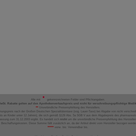
Alle mit
gekennzeichneten Felder sind Pflichtangaben.
MwSt. Rabatte gelten auf den Apothekenverkaufspreis und nicht für verschreibungspflichtige Medi
**
Unverbindliche Preisempfehlung des Herstellers.
nungspreis nach der Großen Deutschen Spezialitätentaxe (sog. Lauer-Taxe) bei Abgabe von nicht verschrei
ts an Kinder unter 12 Jahren), die sich gemäß §129 Abs. 5a SGB V aus dem Abgabepreis des pharmazeutis
assung zum 31.12.2003 ergibt. Es handelt sich
nicht
um die unverbindliche Preisempfehlung des Hersteller
 Beschaffungskosten. Diese Summe fällt zusätzlich an, da der Artikel direkt vom Hersteller bezogen werd
*****
verw. bis: Verwendbar bis.