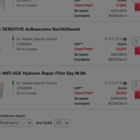
01308272
UVP
**
22,10 €
Unser Preis
*
17,68 €
50
ml
Creme
Sie sparen
4,42 €
(
20%
)
Grundpreis
353,60 €
pro 1 l
SENSITIVE Aufbaucreme Nachfüllbeutel
Dr. Hobein (Nachf.) GmbH
0
17590810
UVP
**
18,00 €
Unser Preis
*
14,40 €
50
ml
Creme
Sie sparen
3,60 €
(
20%
)
Grundpreis
288,00 €
pro 1 l
ANTI-AGE Hyaluron Repair Filler Day Nf.Btl.
Dr. Hobein (Nachf.) GmbH
0
17590804
UVP
**
25,45 €
Unser Preis
*
20,36 €
50
ml
Creme
Sie sparen
5,09 €
(
20%
)
Grundpreis
407,20 €
pro 1 l
Sortieren nach:
pro Seite