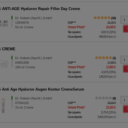
ANTI-AGE Hyaluron Repair Filler Day Creme
Dr. Hobein (Nachf.) GmbH
10
13649676
UVP
**
31,30 €
Unser Preis
*
24,49 €
50
ml
Creme
Sie sparen
6,81 €
(
22%
)
Grundpreis
489,80 €
pro 1 l
S CREME
Dr. Hobein (Nachf.) GmbH
1
04891958
UVP
**
17,95 €
Unser Preis
*
13,85 €
100
ml
Creme
Sie sparen
4,10 €
(
23%
)
Grundpreis
138,50 €
pro 1 l
 Anti Age Hyaluron Augen Kontur CremeSerum
Dr. Hobein (Nachf.) GmbH
0
07564102
UVP
**
26,80 €
Unser Preis
*
21,05 €
15
ml
Creme
Sie sparen
5,75 €
(
21%
)
Grundpreis
1403,33 €
pro 1 l