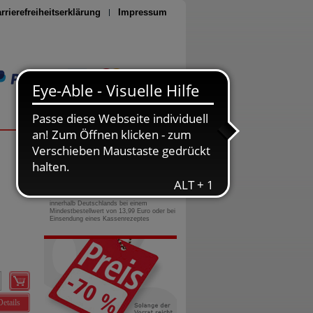
rrierefreiheitserklärung
Impressum
Seite drucken
0800-10 11 422
gebührenfreie Rufnummer
Versandkostenfrei
innerhalb Deutschlands bei einem
Mindestbestellwert von 13,99 Euro oder bei
Einsendung eines Kassenrezeptes
Details