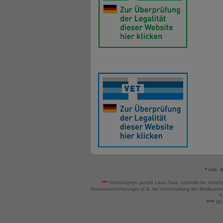
*
inkl. 
***
Verkaufspreis gemäß Lauer-Taxe; verbindlicher Abrech
Krankenversicherungen (z.B. bei Verschreibung des Medikamen
F
****
BK: