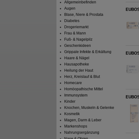
Allgemeinbefinden
Augen
EUBOS 
Blase, Niere & Prostata
Diabetes
Drogeriemarkt
Frau & Mann
Fuß- & Nagelpilz
Geschenkideen
Grippale Infekte & Erkältung
EUBO
Haare & Nägel
Hausapotheke
Heilung der Haut
Herz, Kreislauf & Blut
Homecare
Homöopathische Mittel
Immunsystem
EUBOS
Kinder
Knochen, Muskeln & Gelenke
Kosmetik
Magen, Darm & Leber
Markenshops
Nahrungsergänzung
Nase & Ohren