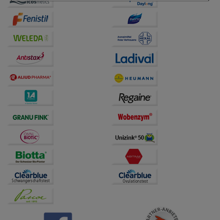
Einkaufserlebnis noch ansprechender zu gestalten,
beispielsweise für die Wiedererkennung des
Besuchers oder unsere Seite an bevorzugte
Verhaltensweisen (z.B. Spracheinstellung)
anzupassen. Komfort-Cookies ermöglichen es uns
auch auf Ihre Bedürfnisse zugeschrittene Inhalte
anzuzeigen und unser Partnerprogramm zu
betreiben.
Statistik & Tracking:
Hierüber lassen sich
Informationen über die Art und Weise der Nutzung
unserer Website sammeln, mit deren Hilfe wir unsere
Website weiter für Sie optimieren können, den Inhalt
auf unserer Website aber auch die Werbung auf
Drittseiten möglichst relevant für Sie zu gestalten.
Bitte beachten Sie, dass Daten hierfür teilweise an
Dritte wie z.B. Google oder soziale Medien
übertragen werden.