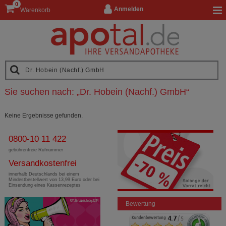
0
Anmelden
Warenkorb
Sie suchen nach:
„
Dr. Hobein (Nachf.) GmbH
“
Keine Ergebnisse gefunden.
0800-10 11 422
gebührenfreie Rufnummer
Versandkostenfrei
innerhalb Deutschlands bei einem
Mindestbestellwert von 13,99 Euro oder bei
Einsendung eines Kassenrezeptes
Bewertung