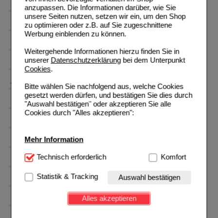
anzupassen. Die Informationen darüber, wie Sie
unsere Seiten nutzen, setzen wir ein, um den Shop
zu optimieren oder z.B. auf Sie zugeschnittene
Werbung einblenden zu können.
Weitergehende Informationen hierzu finden Sie in
unserer
Datenschutzerklärung
bei dem Unterpunkt
Cookies
.
Bitte wählen Sie nachfolgend aus, welche Cookies
gesetzt werden dürfen, und bestätigen Sie dies durch
"Auswahl bestätigen" oder akzeptieren Sie alle
Cookies durch "Alles akzeptieren":
Mehr Information
Technisch Notwendig:
Technisch erforderlich
Hierbei handelt es sich um
Komfort
Cookies, die für die Grundfunktionen unserer
Website notwendig sind (z.B. Navigation, Warenkorb,
Statistik & Tracking
Auswahl bestätigen
Kundenkonto), weshalb auf diese nicht verzichtet
werden kann.
Alles akzeptieren
Komfort:
Diese Cookies werden genutzt um das