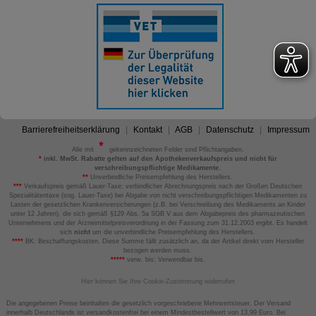
Barrierefreiheitserklärung
Kontakt
AGB
Datenschutz
Impressum
Alle mit
gekennzeichneten Felder sind Pflichtangaben.
*
inkl. MwSt. Rabatte gelten auf den Apothekenverkaufspreis und nicht für
verschreibungspflichtige Medikamente.
**
Unverbindliche Preisempfehlung des Herstellers.
***
Verkaufspreis gemäß Lauer-Taxe; verbindlicher Abrechnungspreis nach der Großen Deutschen
Spezialitätentaxe (sog. Lauer-Taxe) bei Abgabe von nicht verschreibungspflichtigen Medikamenten zu
Lasten der gesetzlichen Krankenversicherungen (z.B. bei Verschreibung des Medikaments an Kinder
unter 12 Jahren), die sich gemäß §129 Abs. 5a SGB V aus dem Abgabepreis des pharmazeutischen
Unternehmens und der Arzneimittelpreisverordnung in der Fassung zum 31.12.2003 ergibt. Es handelt
sich
nicht
um die unverbindliche Preisempfehlung des Herstellers.
****
BK: Beschaffungskosten. Diese Summe fällt zusätzlich an, da der Artikel direkt vom Hersteller
bezogen werden muss.
*****
verw. bis: Verwendbar bis.
Hier können Sie Ihre Cookie-Zustimmung widerrufen
Die angegebenen Preise beinhalten die gesetzlich vorgeschriebene Mehrwertsteuer. Der Versand
innerhalb Deutschlands ist versandkostenfrei bei einem Mindestbestellwert von 13,99 Euro. Bei