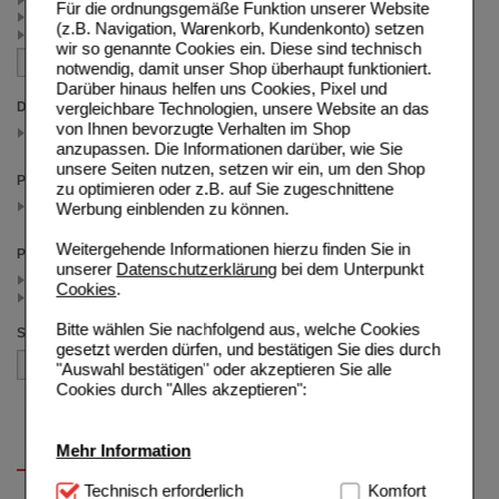
Für die ordnungsgemäße Funktion unserer Website
Männerpflege (2)
(z.B. Navigation, Warenkorb, Kundenkonto) setzen
Neurodermitis Pflege (1)
wir so genannte Cookies ein. Diese sind technisch
notwendig, damit unser Shop überhaupt funktioniert.
Darüber hinaus helfen uns Cookies, Pixel und
vergleichbare Technologien, unsere Website an das
Darreichungsform
von Ihnen bevorzugte Verhalten im Shop
Creme
(auswahl entfernen)
anzupassen. Die Informationen darüber, wie Sie
unsere Seiten nutzen, setzen wir ein, um den Shop
Packungsgröße
zu optimieren oder z.B. auf Sie zugeschnittene
75 ml
Werbung einblenden zu können.
(auswahl entfernen)
Weitergehende Informationen hierzu finden Sie in
Preis
unserer
Datenschutzerklärung
bei dem Unterpunkt
< 7.50 (2)
Cookies
.
>= 7.50 (2)
Bitte wählen Sie nachfolgend aus, welche Cookies
Sortieren nach
gesetzt werden dürfen, und bestätigen Sie dies durch
"Auswahl bestätigen" oder akzeptieren Sie alle
Cookies durch "Alles akzeptieren":
Mehr Information
Technisch Notwendig:
Technisch erforderlich
Hierbei handelt es sich um
Komfort