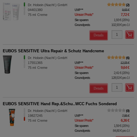
Dr. Hobein (Nachf.) GmbH
2
04401380
UVP
**
9,65 €
Unser Preis
*
7,72 €
75
ml
Creme
Sie sparen
1,93 €
(
20%
)
Grundpreis
102,93 €
pro 1 l
Details
EUBOS SENSITIVE Ultra Repair & Schutz Handcreme
Dr. Hobein (Nachf.) GmbH
6
17551365
UVP
**
12,05 €
Unser Preis
*
9,64 €
75
ml
Creme
Sie sparen
2,41 €
(
20%
)
Grundpreis
128,53 €
pro 1 l
Details
EUBOS SENSITIVE Hand Rep.&Schu..WCC Fuchs Sondered
Dr. Hobein (Nachf.) GmbH
0
19827245
UVP
**
7,95 €
Unser Preis
*
6,36 €
75
ml
Creme
Sie sparen
1,59 €
(
20%
)
Grundpreis
84,80 €
pro 1 l