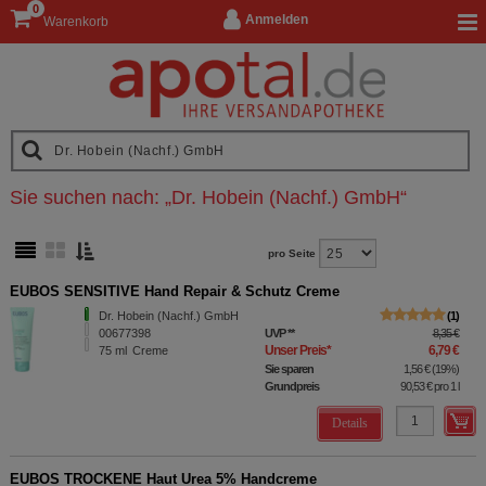
0
Anmelden
Warenkorb
Sie suchen nach:
„
Dr. Hobein (Nachf.) GmbH
“
pro Seite
EUBOS SENSITIVE Hand Repair & Schutz Creme
Dr. Hobein (Nachf.) GmbH
1
00677398
UVP
**
8,35 €
Unser Preis
*
6,79 €
75
ml
Creme
Sie sparen
1,56 €
(
19%
)
Grundpreis
90,53 €
pro 1 l
Details
EUBOS TROCKENE Haut Urea 5% Handcreme