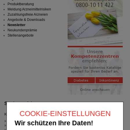
Produktberatung
Meldung Arzneimittelrisiken
Zuzahlungsfreie Arzneien
Angebote & Downloads
Newsletter
Neukundenprämie
Stellenangebote
Suche verfeinern
COOKIE-EINSTELLUNGEN
Kategorien
Handpflege (3)
Wir schützen Ihre Daten!
trockene Haut (2)
empfindliche Haut (2)