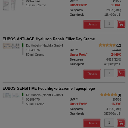
01617412
UVP
**
14,80 €
Unser Preis
*
11,84 €
100
ml
Creme
Sie sparen
2,96 €
(
20%
)
Grundpreis
118,40 €
pro 1 l
Details
EUBOS ANTI-AGE Hyaluron Repair Filler Day Creme
Dr. Hobein (Nachf.) GmbH
10
13649676
UVP
**
31,30 €
Unser Preis
*
24,49 €
50
ml
Creme
Sie sparen
6,81 €
(
22%
)
Grundpreis
489,80 €
pro 1 l
Details
EUBOS SENSITIVE Feuchtigkeitscreme Tagespflege
Dr. Hobein (Nachf.) GmbH
1
00109470
UVP
**
20,55 €
Unser Preis
*
16,39 €
50
ml
Creme
Sie sparen
4,16 €
(
20%
)
Grundpreis
327,80 €
pro 1 l
Details