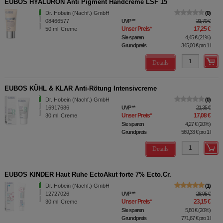
EUBOS HYALURON Anti Pigment Handcreme LSF 15
Dr. Hobein (Nachf.) GmbH
0
08466577
UVP
**
21,70 €
Unser Preis
*
17,25 €
50
ml
Creme
Sie sparen
4,45 €
(
21%
)
Grundpreis
345,00 €
pro 1 l
Details
EUBOS KÜHL & KLAR Anti-Rötung Intensivcreme
Dr. Hobein (Nachf.) GmbH
0
16917686
UVP
**
21,35 €
Unser Preis
*
17,08 €
30
ml
Creme
Sie sparen
4,27 €
(
20%
)
Grundpreis
569,33 €
pro 1 l
Details
EUBOS KINDER Haut Ruhe EctoAkut forte 7% Ecto.Cr.
Dr. Hobein (Nachf.) GmbH
1
12727026
UVP
**
28,95 €
Unser Preis
*
23,15 €
30
ml
Creme
Sie sparen
5,80 €
(
20%
)
Grundpreis
771,67 €
pro 1 l