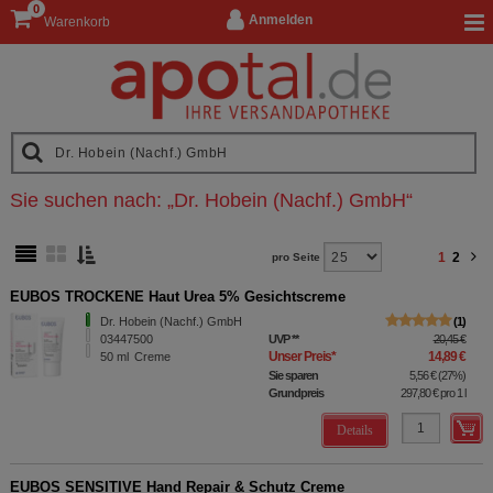
0
Anmelden
Warenkorb
Sie suchen nach:
„
Dr. Hobein (Nachf.) GmbH
“
1
2
pro Seite
EUBOS TROCKENE Haut Urea 5% Gesichtscreme
Dr. Hobein (Nachf.) GmbH
1
03447500
UVP
**
20,45 €
Unser Preis
*
14,89 €
50
ml
Creme
Sie sparen
5,56 €
(
27%
)
Grundpreis
297,80 €
pro 1 l
Details
EUBOS SENSITIVE Hand Repair & Schutz Creme