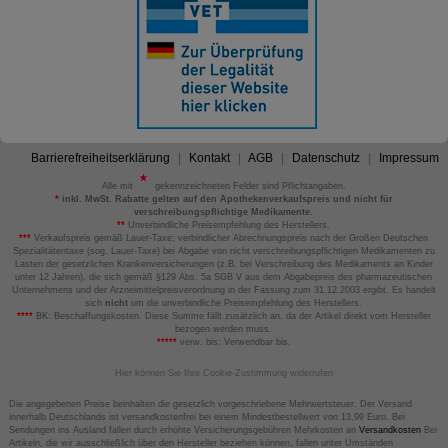
Barrierefreiheitserklärung
Kontakt
AGB
Datenschutz
Impressum
Alle mit
gekennzeichneten Felder sind Pflichtangaben.
*
inkl. MwSt. Rabatte gelten auf den Apothekenverkaufspreis und nicht für
verschreibungspflichtige Medikamente.
**
Unverbindliche Preisempfehlung des Herstellers.
***
Verkaufspreis gemäß Lauer-Taxe; verbindlicher Abrechnungspreis nach der Großen Deutschen
Spezialitätentaxe (sog. Lauer-Taxe) bei Abgabe von nicht verschreibungspflichtigen Medikamenten zu
Lasten der gesetzlichen Krankenversicherungen (z.B. bei Verschreibung des Medikaments an Kinder
unter 12 Jahren), die sich gemäß §129 Abs. 5a SGB V aus dem Abgabepreis des pharmazeutischen
Unternehmens und der Arzneimittelpreisverordnung in der Fassung zum 31.12.2003 ergibt. Es handelt
sich
nicht
um die unverbindliche Preisempfehlung des Herstellers.
****
BK: Beschaffungskosten. Diese Summe fällt zusätzlich an, da der Artikel direkt vom Hersteller
bezogen werden muss.
*****
verw. bis: Verwendbar bis.
Hier können Sie Ihre Cookie-Zustimmung widerrufen
Die angegebenen Preise beinhalten die gesetzlich vorgeschriebene Mehrwertsteuer. Der Versand
innerhalb Deutschlands ist versandkostenfrei bei einem Mindestbestellwert von 13,99 Euro. Bei
Sendungen ins Ausland fallen durch erhöhte Versicherungsgebühren Mehrkosten an
Versandkosten
Bei
Artikeln, die wir ausschließlich über den Hersteller beziehen können, fallen unter Umständen