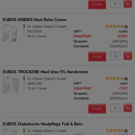
Details
EUBOS KINDER Haut Ruhe Creme
Dr. Hobein (Nachf.) GmbH
1
05133295
UVP
**
13,85 €
Unser Preis
*
10,79 €
50
ml
Creme
Sie sparen
3,06 €
(
22%
)
Grundpreis
215,80 €
pro 1 l
Details
EUBOS TROCKENE Haut Urea 5% Handcreme
Dr. Hobein (Nachf.) GmbH
2
04401380
UVP
**
9,65 €
Unser Preis
*
7,72 €
75
ml
Creme
Sie sparen
1,93 €
(
20%
)
Grundpreis
102,93 €
pro 1 l
Details
EUBOS Diabetische Hautpflege Fuß & Bein
Dr. Hobein (Nachf.) GmbH
1