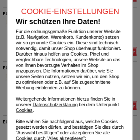
COOKIE-EINSTELLUNGEN
EUBOS ANTI-AGE Hyaluron Repair Filler Day Nf.Btl.
Wir schützen Ihre Daten!
Dr. Hobein (Nachf.) GmbH
0
17590804
UVP
**
25,45 €
Für die ordnungsgemäße Funktion unserer Website
Unser Preis
*
20,36 €
50
ml
Creme
(z.B. Navigation, Warenkorb, Kundenkonto) setzen
Sie sparen
5,09 €
(
20%
)
Grundpreis
407,20 €
pro 1 l
wir so genannte Cookies ein. Diese sind technisch
notwendig, damit unser Shop überhaupt funktioniert.
Details
Darüber hinaus helfen uns Cookies, Pixel und
vergleichbare Technologien, unsere Website an das
von Ihnen bevorzugte Verhalten im Shop
EUBOS ANTI-AGE Hyaluron Repair Filler Night Nf.Btl
anzupassen. Die Informationen darüber, wie Sie
Dr. Hobein (Nachf.) GmbH
0
unsere Seiten nutzen, setzen wir ein, um den Shop
17590796
UVP
**
31,05 €
zu optimieren oder z.B. auf Sie zugeschnittene
Unser Preis
*
24,84 €
50
ml
Creme
Werbung einblenden zu können.
Sie sparen
6,21 €
(
20%
)
Grundpreis
496,80 €
pro 1 l
Weitergehende Informationen hierzu finden Sie in
unserer
Datenschutzerklärung
bei dem Unterpunkt
Details
Cookies
.
Bitte wählen Sie nachfolgend aus, welche Cookies
EUBOS SENSITIVE Hand Repair & Schutz Creme
gesetzt werden dürfen, und bestätigen Sie dies durch
Dr. Hobein (Nachf.) GmbH
0
"Auswahl bestätigen" oder akzeptieren Sie alle
02766835
UVP
**
2,80 €
Cookies durch "Alles akzeptieren":
Unser Preis
*
2,49 €
25
ml
Creme