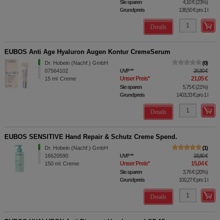
Sie sparen
4,10 €
(
23%
)
Grundpreis
138,50 €
pro 1 l
Details
EUBOS Anti Age Hyaluron Augen Kontur CremeSerum
Dr. Hobein (Nachf.) GmbH
0
07564102
UVP
**
26,80 €
Unser Preis
*
21,05 €
15
ml
Creme
Sie sparen
5,75 €
(
21%
)
Grundpreis
1403,33 €
pro 1 l
Details
EUBOS SENSITIVE Hand Repair & Schutz Creme Spend.
Dr. Hobein (Nachf.) GmbH
1
16620590
UVP
**
18,80 €
Unser Preis
*
15,04 €
150
ml
Creme
Sie sparen
3,76 €
(
20%
)
Grundpreis
100,27 €
pro 1 l
Details