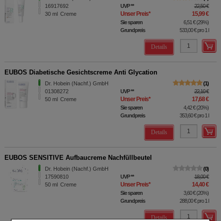
16917692
UVP
**
22,50 €
Unser Preis
*
15,99 €
30
ml
Creme
Sie sparen
6,51 €
(
29%
)
Grundpreis
533,00 €
pro 1 l
Details
EUBOS Diabetische Gesichtscreme Anti Glycation
Dr. Hobein (Nachf.) GmbH
1
01308272
UVP
**
22,10 €
Unser Preis
*
17,68 €
50
ml
Creme
Sie sparen
4,42 €
(
20%
)
Grundpreis
353,60 €
pro 1 l
Details
EUBOS SENSITIVE Aufbaucreme Nachfüllbeutel
Dr. Hobein (Nachf.) GmbH
0
17590810
UVP
**
18,00 €
Unser Preis
*
14,40 €
50
ml
Creme
Sie sparen
3,60 €
(
20%
)
Grundpreis
288,00 €
pro 1 l
Details