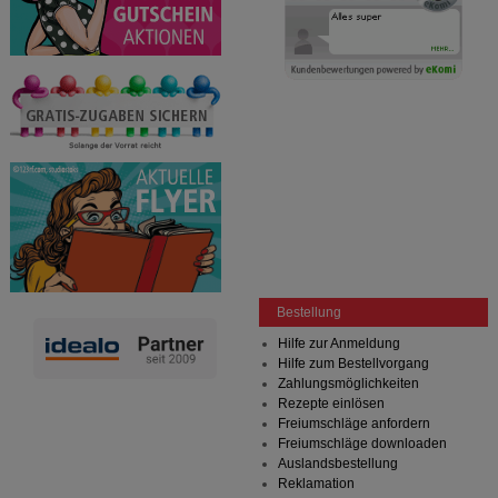
Drittseiten möglichst relevant für Sie zu gestalten.
Bitte beachten Sie, dass Daten hierfür teilweise an
Dritte wie z.B. Google oder soziale Medien
übertragen werden.
Bestellung
Hilfe zur Anmeldung
Hilfe zum Bestellvorgang
Zahlungsmöglichkeiten
Rezepte einlösen
Freiumschläge anfordern
Freiumschläge downloaden
Auslandsbestellung
Reklamation