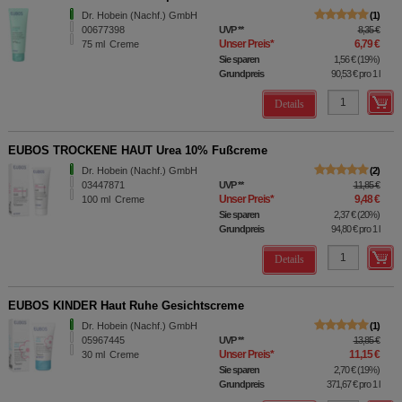
Dr. Hobein (Nachf.) GmbH
1
00677398
UVP
**
8,35 €
Unser Preis
*
6,79 €
75
ml
Creme
Sie sparen
1,56 €
(
19%
)
Grundpreis
90,53 €
pro 1 l
Details
EUBOS TROCKENE HAUT Urea 10% Fußcreme
Dr. Hobein (Nachf.) GmbH
2
03447871
UVP
**
11,85 €
Unser Preis
*
9,48 €
100
ml
Creme
Sie sparen
2,37 €
(
20%
)
Grundpreis
94,80 €
pro 1 l
Details
EUBOS KINDER Haut Ruhe Gesichtscreme
Dr. Hobein (Nachf.) GmbH
1
05967445
UVP
**
13,85 €
Unser Preis
*
11,15 €
30
ml
Creme
Sie sparen
2,70 €
(
19%
)
Grundpreis
371,67 €
pro 1 l