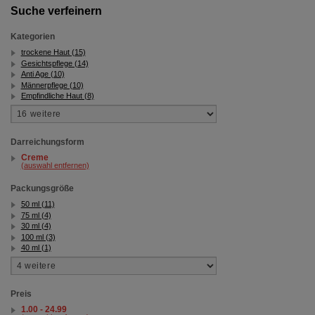
Suche verfeinern
Kategorien
trockene Haut (15)
Gesichtspflege (14)
Anti Age (10)
Männerpflege (10)
Empfindliche Haut (8)
Darreichungsform
Creme
(auswahl entfernen)
Packungsgröße
50 ml (11)
75 ml (4)
30 ml (4)
100 ml (3)
40 ml (1)
Preis
1.00 - 24.99