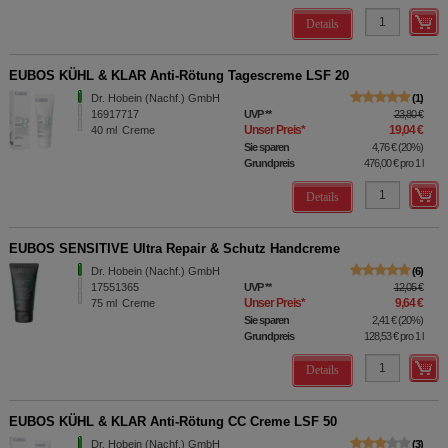
Details
EUBOS KÜHL & KLAR Anti-Rötung Tagescreme LSF 20
Dr. Hobein (Nachf.) GmbH
1
16917717
UVP
**
23,80 €
Unser Preis
*
19,04 €
40
ml
Creme
Sie sparen
4,76 €
(
20%
)
Grundpreis
476,00 €
pro 1 l
Details
EUBOS SENSITIVE Ultra Repair & Schutz Handcreme
Dr. Hobein (Nachf.) GmbH
6
17551365
UVP
**
12,05 €
Unser Preis
*
9,64 €
75
ml
Creme
Sie sparen
2,41 €
(
20%
)
Grundpreis
128,53 €
pro 1 l
Details
EUBOS KÜHL & KLAR Anti-Rötung CC Creme LSF 50
Dr. Hobein (Nachf.) GmbH
3