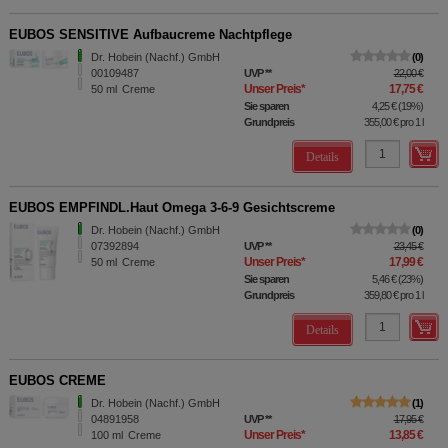
EUBOS SENSITIVE Aufbaucreme Nachtpflege
Dr. Hobein (Nachf.) GmbH
0
00109487
UVP
**
22,00 €
Unser Preis
*
17,75 €
50
ml
Creme
Sie sparen
4,25 €
(
19%
)
Grundpreis
355,00 €
pro 1 l
Details
EUBOS EMPFINDL.Haut Omega 3-6-9 Gesichtscreme
Dr. Hobein (Nachf.) GmbH
0
07392894
UVP
**
23,45 €
Unser Preis
*
17,99 €
50
ml
Creme
Sie sparen
5,46 €
(
23%
)
Grundpreis
359,80 €
pro 1 l
Details
EUBOS CREME
Dr. Hobein (Nachf.) GmbH
1
04891958
UVP
**
17,95 €
Unser Preis
*
13,85 €
100
ml
Creme